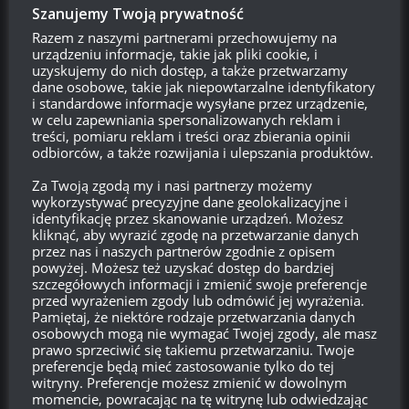
Szanujemy Twoją prywatność
Razem z naszymi partnerami przechowujemy na
urządzeniu informacje, takie jak pliki cookie, i
Szukaj:
uzyskujemy do nich dostęp, a także przetwarzamy
dane osobowe, takie jak niepowtarzalne identyfikatory
i standardowe informacje wysyłane przez urządzenie,
w celu zapewniania spersonalizowanych reklam i
treści, pomiaru reklam i treści oraz zbierania opinii
LOGOWANIE
odbiorców, a także rozwijania i ulepszania produktów.
Zarejestruj się
Za Twoją zgodą my i nasi partnerzy możemy
wykorzystywać precyzyjne dane geolokalizacyjne i
Zaloguj się
identyfikację przez skanowanie urządzeń. Możesz
kliknąć, aby wyrazić zgodę na przetwarzanie danych
przez nas i naszych partnerów zgodnie z opisem
Kanał wpisów
powyżej. Możesz też uzyskać dostęp do bardziej
szczegółowych informacji i zmienić swoje preferencje
przed wyrażeniem zgody lub odmówić jej wyrażenia.
Kanał komentarzy
Pamiętaj, że niektóre rodzaje przetwarzania danych
osobowych mogą nie wymagać Twojej zgody, ale masz
WordPress.org
prawo sprzeciwić się takiemu przetwarzaniu. Twoje
preferencje będą mieć zastosowanie tylko do tej
witryny. Preferencje możesz zmienić w dowolnym
momencie, powracając na tę witrynę lub odwiedzając