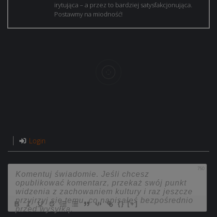
irytująca – a przez to bardziej satysfakcjonująca.
Postawmy na miodność!
Login
750
{}
[+]