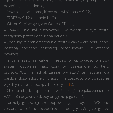
pojawi się na randomie,
– jeszcze nie wiadomo, kiedy pojawi się patch 9.12,
– T23E3 w 9.12 dostanie buffa,
– Wiktor Kisłyj wciąż gra w World of Tanks,
– FV4202 nie był historyczny i w związku z tym został
zastąpiony przez Centuriona Action X,
– „bonusy” z emblematów nie zostały całkowicie porzucone.
Zostaną poddane całkowitej przebudowie i z czasem
powrócą,
– można rzec, że całkiem niedawno wprowadzono nowy
system losowania map, który był uzależniony od tieru
czołgów. WG ma jednak zamiar „wyłączyć” ten system dla
bardziej doświadczonych graczy i ma zostać to wprowadzone
w jednym z nadchodzących patchy (
LINK
),
– Chieftain będzie „pełnił inną ważną rolę” (nie jako zamiennik
FV215b) i pojawi się „kiedy przyjdzie jego czas”,
– ankiety gracza (gracze odpowiadają na pytania WG) nie
zostaną wdrożone bezpośrednio do gry: „W grze gracze