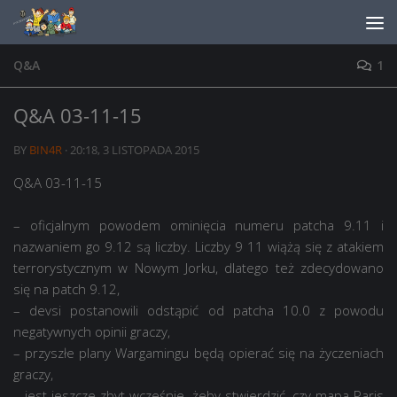
Skip to content
Q&A
1
Q&A 03-11-15
BY
BIN4R
·
20:18, 3 LISTOPADA 2015
Q&A 03-11-15
– oficjalnym powodem ominięcia numeru patcha 9.11 i
nazwaniem go 9.12 są liczby. Liczby 9 11 wiążą się z atakiem
terrorystycznym w Nowym Jorku, dlatego też zdecydowano
się na patch 9.12,
– devsi postanowili odstąpić od patcha 10.0 z powodu
negatywnych opinii graczy,
– przyszłe plany Wargamingu będą opierać się na życzeniach
graczy,
– jest jeszcze zbyt wcześnie, żeby stwierdzić, czy mapa Paris