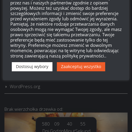
przez nas i naszych partnerów zgodnie z opisem
powyżej. Możesz też uzyskać dostęp do bardziej
szczegółowych informacji i zmienić swoje preferencje
przed wyrażeniem zgody lub odmówić jej wyrażenia.
LOGOWANIE
Pamiętaj, że niektóre rodzaje przetwarzania danych
osobowych mogą nie wymagać Twojej zgody, ale masz
Zarejestruj się
prawo sprzeciwić się takiemu przetwarzaniu. Twoje
preferencje będą mieć zastosowanie tylko do tej
Zaloguj się
witryny. Preferencje możesz zmienić w dowolnym
momencie, powracając na tę witrynę lub odwiedzając
stronę zawierającą naszą politykę prywatności..
Kanał wpisów
Dostosuj wybory
Zaakceptuj wszystko
Kanał komentarzy
WordPress.org
Brak
wierzchołka drzewka
od:
580
09
40
55
Dni
Godzin
Minut
Sekund