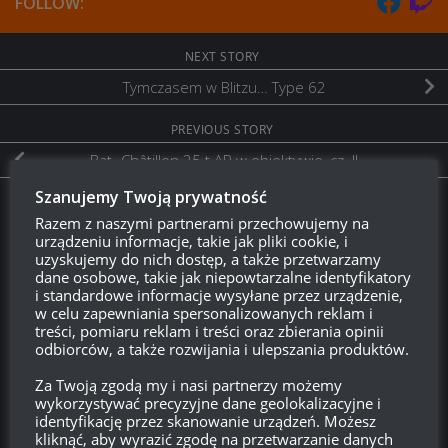
FOLLOW:
NEXT STORY
Tymczasem w Blitzu… Type 62
PREVIOUS STORY
Bat.-Châtillon 25 t AP w obiektywie, cz. II
Szanujemy Twoją prywatność
Twitch.tv - Zurugula
Razem z naszymi partnerami przechowujemy na
urządzeniu informacje, takie jak pliki cookie, i
uzyskujemy do nich dostęp, a także przetwarzamy
dane osobowe, takie jak niepowtarzalne identyfikatory
i standardowe informacje wysyłane przez urządzenie,
w celu zapewniania spersonalizowanych reklam i
treści, pomiaru reklam i treści oraz zbierania opinii
odbiorców, a także rozwijania i ulepszania produktów.
Za Twoją zgodą my i nasi partnerzy możemy
wykorzystywać precyzyjne dane geolokalizacyjne i
identyfikację przez skanowanie urządzeń. Możesz
Szukaj:
kliknąć, aby wyrazić zgodę na przetwarzanie danych