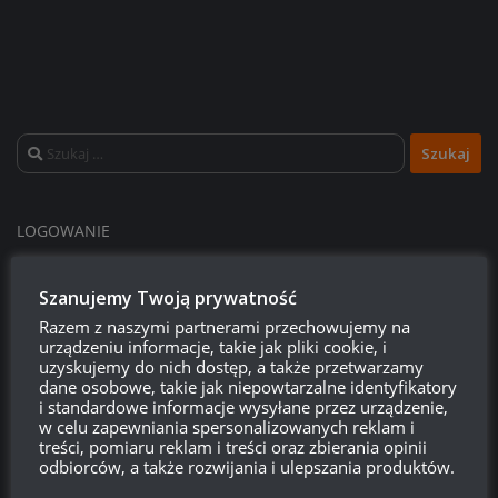
Szukaj:
LOGOWANIE
Zarejestruj się
Szanujemy Twoją prywatność
Razem z naszymi partnerami przechowujemy na
Zaloguj się
urządzeniu informacje, takie jak pliki cookie, i
uzyskujemy do nich dostęp, a także przetwarzamy
Kanał wpisów
dane osobowe, takie jak niepowtarzalne identyfikatory
i standardowe informacje wysyłane przez urządzenie,
w celu zapewniania spersonalizowanych reklam i
Kanał komentarzy
treści, pomiaru reklam i treści oraz zbierania opinii
odbiorców, a także rozwijania i ulepszania produktów.
WordPress.org