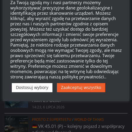
Za Twoją zgodą my i nasi partnerzy możemy
wykorzystywać precyzyjne dane geolokalizacyjne i
identyfikację przez skanowanie urządzeń. Możesz
kliknąć, aby wyrazić zgodę na przetwarzanie danych
Brak
wierzchołka drzewka
od:
przez nas i naszych partnerów zgodnie z opisem
powyżej. Możesz też uzyskać dostęp do bardziej
580
22
04
04
szczegółowych informacji i zmienić swoje preferencje
przed wyrażeniem zgody lub odmówić jej wyrażenia.
Dni
Godzin
Minut
Sekund
Pamiętaj, że niektóre rodzaje przetwarzania danych
osobowych mogą nie wymagać Twojej zgody, ale masz
prawo sprzeciwić się takiemu przetwarzaniu. Twoje
preferencje będą mieć zastosowanie tylko do tej
witryny. Preferencje możesz zmienić w dowolnym
momencie, powracając na tę witrynę lub odwiedzając
stronę zawierającą naszą politykę prywatności..
Dostosuj wybory
Zaakceptuj wszystko
PROSTO Z SUPERTESTU
/
WORLD OF TANKS
Prsoto z Supertestu: Zmiany parametrów
AMX 29 Bélier
14:23, 6 LIPCA 2026
PROSTO Z SUPERTESTU
/
WORLD OF TANKS
VK 45.01 (P) – kolejny pojazd z współpracy