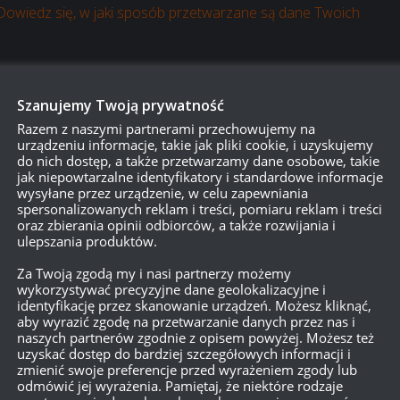
Dowiedz się, w jaki sposób przetwarzane są dane Twoich
Szanujemy Twoją prywatność
Razem z naszymi partnerami przechowujemy na
urządzeniu informacje, takie jak pliki cookie, i uzyskujemy
do nich dostęp, a także przetwarzamy dane osobowe, takie
jak niepowtarzalne identyfikatory i standardowe informacje
wysyłane przez urządzenie, w celu zapewniania
spersonalizowanych reklam i treści, pomiaru reklam i treści
oraz zbierania opinii odbiorców, a także rozwijania i
ulepszania produktów.
Za Twoją zgodą my i nasi partnerzy możemy
wykorzystywać precyzyjne dane geolokalizacyjne i
identyfikację przez skanowanie urządzeń. Możesz kliknąć,
aby wyrazić zgodę na przetwarzanie danych przez nas i
naszych partnerów zgodnie z opisem powyżej. Możesz też
uzyskać dostęp do bardziej szczegółowych informacji i
zmienić swoje preferencje przed wyrażeniem zgody lub
odmówić jej wyrażenia. Pamiętaj, że niektóre rodzaje