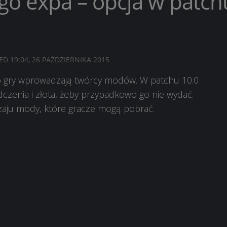
ego expa – opcja w patch
TED
19:04, 26 PAŹDZIERNIKA 2015
 do gry wprowadzają twórcy modów. W patchu 10.0
zenia i złota, żeby przypadkowo go nie wydać.
dzaju mody, które gracze mogą pobrać.