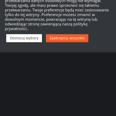
przetwarzania danych osobowych mogą nie wymagać
Twojej zgody, ale masz prawo sprzeciwić się takiemu
przetwarzaniu. Twoje preferencje będą mieć zastosowanie
tylko do tej witryny. Preferencje możesz zmienić w
dowolnym momencie, powracając na tę witrynę lub
odwiedzając stronę zawierającą naszą politykę
prywatności..
Dostosuj wybory
Zaakceptuj wszystko