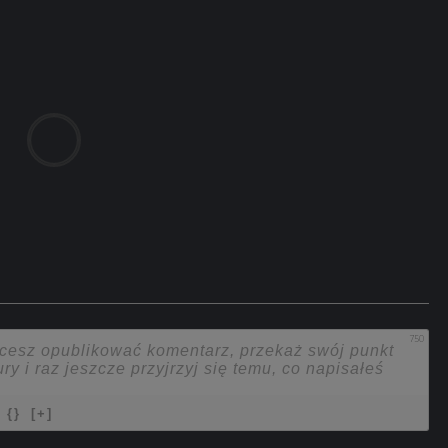
750
{}
[+]