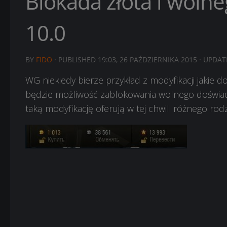
Blokada złota i woln
10.0
BY
FIDO
· PUBLISHED
19:03, 26 PAŹDZIERNIKA 2015
· UPDA
WG niekiedy bierze przykład z modyfikacji jakie
będzie możliwość zablokowania wolnego doświadc
taką modyfikację oferują w tej chwili różnego ro