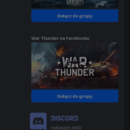
Dołącz do grupy
War Thunder na Facebooku
Dołącz do grupy
rykoszet.info