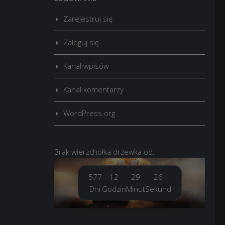
Zarejestruj się
Zaloguj się
Kanał wpisów
Kanał komentarzy
WordPress.org
Brak
wierzchołka drzewka
od:
577
12
29
27
Dni
Godzin
Minut
Sekund