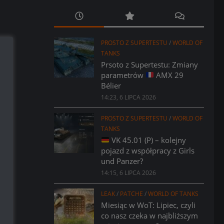
PROSTO Z SUPERTESTU
/
WORLD OF
TANKS
Prsoto z Supertestu: Zmiany
parametrów
AMX 29
Bélier
14:23, 6 LIPCA 2026
PROSTO Z SUPERTESTU
/
WORLD OF
TANKS
VK 45.01 (P) – kolejny
pojazd z współpracy z Girls
und Panzer?
14:15, 6 LIPCA 2026
LEAK
/
PATCHE
/
WORLD OF TANKS
Miesiąc w WoT: Lipiec, czyli
co nasz czeka w najbliższym