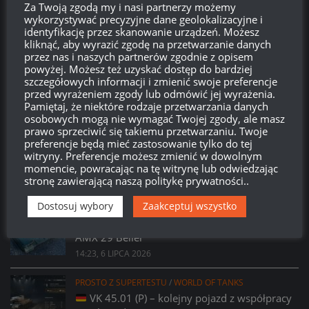
Za Twoją zgodą my i nasi partnerzy możemy
wykorzystywać precyzyjne dane geolokalizacyjne i
identyfikację przez skanowanie urządzeń. Możesz
kliknąć, aby wyrazić zgodę na przetwarzanie danych
Brak
wierzchołka drzewka
od:
przez nas i naszych partnerów zgodnie z opisem
powyżej. Możesz też uzyskać dostęp do bardziej
szczegółowych informacji i zmienić swoje preferencje
581
20
59
36
przed wyrażeniem zgody lub odmówić jej wyrażenia.
Dni
Godzin
Minut
Sekund
Pamiętaj, że niektóre rodzaje przetwarzania danych
osobowych mogą nie wymagać Twojej zgody, ale masz
prawo sprzeciwić się takiemu przetwarzaniu. Twoje
preferencje będą mieć zastosowanie tylko do tej
witryny. Preferencje możesz zmienić w dowolnym
momencie, powracając na tę witrynę lub odwiedzając
stronę zawierającą naszą politykę prywatności..
Dostosuj wybory
Zaakceptuj wszystko
PROSTO Z SUPERTESTU
/
WORLD OF TANKS
Prsoto z Supertestu: Zmiany parametrów
AMX 29 Bélier
14:23, 6 LIPCA 2026
PROSTO Z SUPERTESTU
/
WORLD OF TANKS
VK 45.01 (P) – kolejny pojazd z współpracy