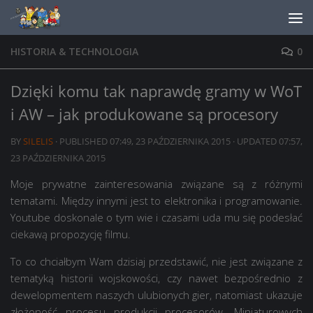
Skip to content
HISTORIA & TECHNOLOGIA
0
Dzięki komu tak naprawdę gramy w WoT
i AW – jak produkowane są procesory
BY
SILELIS
· PUBLISHED
07:49, 23 PAŹDZIERNIKA 2015
· UPDATED
07:57,
23 PAŹDZIERNIKA 2015
Moje prywatne zainteresowania związane są z różnymi
tematami. Między innymi jest to elektronika i programowanie.
Youtube doskonale o tym wie i czasami uda mu się podesłać
ciekawą propozycję filmu.
To co chciałbym Wam dzisiaj przedstawić, nie jest związane z
tematyką historii wojskowości, czy nawet bezpośrednio z
dewelopmentem naszych ulubionych gier, natomiast ukazuje
złożoność procesu produkcji procesorów. Miniaturowych