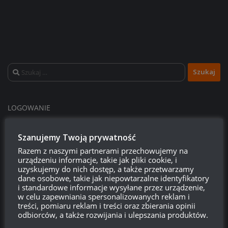
Szukaj:
LOGOWANIE
Zarejestruj się
Szanujemy Twoją prywatność
Razem z naszymi partnerami przechowujemy na
Zaloguj się
urządzeniu informacje, takie jak pliki cookie, i
uzyskujemy do nich dostęp, a także przetwarzamy
Kanał wpisów
dane osobowe, takie jak niepowtarzalne identyfikatory
i standardowe informacje wysyłane przez urządzenie,
w celu zapewniania spersonalizowanych reklam i
Kanał komentarzy
treści, pomiaru reklam i treści oraz zbierania opinii
odbiorców, a także rozwijania i ulepszania produktów.
WordPress.org