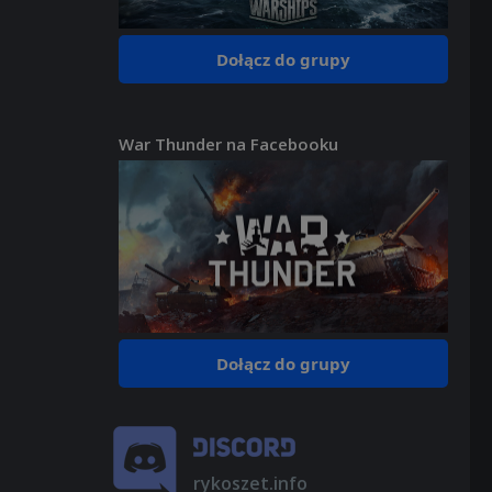
Dołącz do grupy
War Thunder na Facebooku
Dołącz do grupy
rykoszet.info