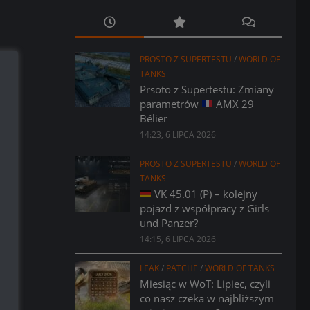
PROSTO Z SUPERTESTU
/
WORLD OF
TANKS
Prsoto z Supertestu: Zmiany
parametrów
AMX 29
Bélier
14:23, 6 LIPCA 2026
PROSTO Z SUPERTESTU
/
WORLD OF
TANKS
VK 45.01 (P) – kolejny
pojazd z współpracy z Girls
und Panzer?
14:15, 6 LIPCA 2026
LEAK
/
PATCHE
/
WORLD OF TANKS
Miesiąc w WoT: Lipiec, czyli
co nasz czeka w najbliższym