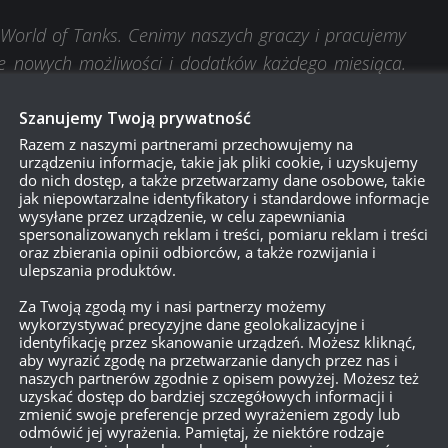
World of Tanks. Cenimy naszych graczy i pracujemy
e nowych możliwości i dodatków każdego miesiąca.
ównież zapraszam Was do dołączenia w przeciągu
Szanujemy Twoją prywatność
li zorganizować i zakończyć grę przed jej wydaniem.
Razem z naszymi partnerami przechowujemy na
ymają specjalne nagrody za udział.
urządzeniu informacje, takie jak pliki cookie, i uzyskujemy
do nich dostęp, a także przetwarzamy dane osobowe, takie
leni z przedstawienia konsolowego World of Tanks
jak niepowtarzalne identyfikatory i standardowe informacje
wysyłane przez urządzenie, w celu zapewniania
spersonalizowanych reklam i treści, pomiaru reklam i treści
oraz zbierania opinii odbiorców, a także rozwijania i
luzywne mapy. Jedna z nich jest bardzo duża i
ulepszania produktów.
edzieć coś więcej.
Za Twoją zgodą my i nasi partnerzy możemy
wykorzystywać precyzyjne dane geolokalizacyjne i
identyfikację przez skanowanie urządzeń. Możesz kliknąć,
aby wyrazić zgodę na przetwarzanie danych przez nas i
naszych partnerów zgodnie z opisem powyżej. Możesz też
uzyskać dostęp do bardziej szczegółowych informacji i
zmienić swoje preferencje przed wyrażeniem zgody lub
odmówić jej wyrażenia. Pamiętaj, że niektóre rodzaje