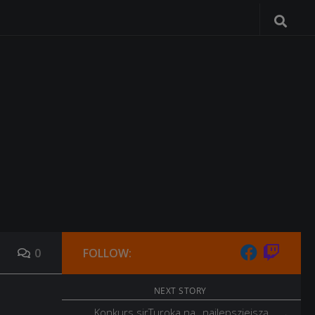
0
FOLLOW:
NEXT STORY
Konkurs sirTuroka na „najlepsziejszą