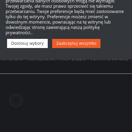
przetwarzania danych osobowych mogą nie wymagać
Twojej zgody, ale masz prawo sprzeciwić się takiemu
przetwarzaniu. Twoje preferencje będą mieć zastosowanie
tylko do tej witryny. Preferencje możesz zmienić w
dowolnym momencie, powracając na tę witrynę lub
odwiedzając stronę zawierającą naszą politykę
prywatności..
Dostosuj wybory
Zaakceptuj wszystko
o jestem pasjonatem i wiem, że większość graczy w WoT to pasjon
rzemyślana. Trudniejsza, ale mniej irytująca – a przez to bardziej