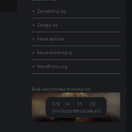
Zarejestruj się
Zaloguj się
Kanał wpisów
Kanał komentarzy
WordPress.org
Brak
wierzchołka drzewka
od:
578
16
55
01
Dni
Godzin
Minut
Sekund