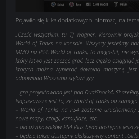
3
4
Pojawiło się kilka dodatkowych informacji na tema
„Cześć wszystkim, tu TJ Wagner, kierownik proje
World of Tanks na konsole. Wszyscy jesteśmy bar
MMO na PS4. World of Tanks, to mega-hit, nie wyma
który łatwo jest zacząć grać, lecz ciężko osiągnąć j
których można wybierać dowolną maszynę. Jest 
odpowiada Waszemu stylowi gry.
– gra projektowana jest pod DualShock4, SharePlay
Najciekawsze jest to, że World of Tanks od samego 
– World of Tanks na PS4 zostanie uruchomiony z 
nowe mapy, czołgi, kamuflaże, etc.,
– dla użytkowników PS4 Plus będą dostępne jeszcze 
– będzie także dostępny ekskluzywny content „Girl