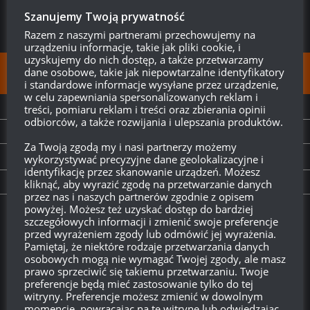
Szanujemy Twoją prywatność
Razem z naszymi partnerami przechowujemy na
urządzeniu informacje, takie jak pliki cookie, i
uzyskujemy do nich dostęp, a także przetwarzamy
dane osobowe, takie jak niepowtarzalne identyfikatory
FOLLOW:
i standardowe informacje wysyłane przez urządzenie,
w celu zapewniania spersonalizowanych reklam i
treści, pomiaru reklam i treści oraz zbierania opinii
NEXT STORY
odbiorców, a także rozwijania i ulepszania produktów.
Q&A 01-10-15
Za Twoją zgodą my i nasi partnerzy możemy
wykorzystywać precyzyjne dane geolokalizacyjne i
PREVIOUS STORY
identyfikację przez skanowanie urządzeń. Możesz
Czy wiesz, że..?
kliknąć, aby wyrazić zgodę na przetwarzanie danych
przez nas i naszych partnerów zgodnie z opisem
powyżej. Możesz też uzyskać dostęp do bardziej
Twitch.tv - Zurugula
szczegółowych informacji i zmienić swoje preferencje
przed wyrażeniem zgody lub odmówić jej wyrażenia.
Pamiętaj, że niektóre rodzaje przetwarzania danych
osobowych mogą nie wymagać Twojej zgody, ale masz
prawo sprzeciwić się takiemu przetwarzaniu. Twoje
preferencje będą mieć zastosowanie tylko do tej
witryny. Preferencje możesz zmienić w dowolnym
momencie, powracając na tę witrynę lub odwiedzając