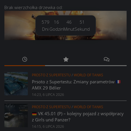
Brak
wierzchołka drzewka
od:
579
16
46
52
Dni
Godzin
Minut
Sekund
PROSTO Z SUPERTESTU
/
WORLD OF TANKS
Prsoto z Supertestu: Zmiany parametrów
AMX 29 Bélier
14:23, 6 LIPCA 2026
PROSTO Z SUPERTESTU
/
WORLD OF TANKS
VK 45.01 (P) – kolejny pojazd z współpracy
z Girls und Panzer?
14:15, 6 LIPCA 2026