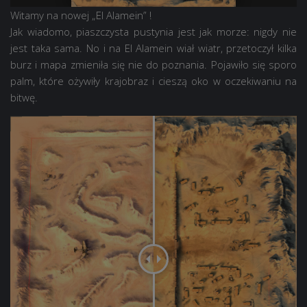
Witamy na nowej „El Alamein” !
Jak wiadomo, piaszczysta pustynia jest jak morze: nigdy nie
jest taka sama. No i na El Alamein wiał wiatr, przetoczył kilka
burz i mapa zmieniła się nie do poznania. Pojawiło się sporo
palm, które ożywiły krajobraz i cieszą oko w oczekiwaniu na
bitwę.