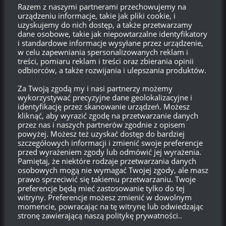
Razem z naszymi partnerami przechowujemy na
Szukaj:
urządzeniu informacje, takie jak pliki cookie, i
uzyskujemy do nich dostęp, a także przetwarzamy
dane osobowe, takie jak niepowtarzalne identyfikatory
i standardowe informacje wysyłane przez urządzenie,
LOGOWANIE
w celu zapewniania spersonalizowanych reklam i
treści, pomiaru reklam i treści oraz zbierania opinii
Zarejestruj się
odbiorców, a także rozwijania i ulepszania produktów.
Za Twoją zgodą my i nasi partnerzy możemy
Zaloguj się
wykorzystywać precyzyjne dane geolokalizacyjne i
identyfikację przez skanowanie urządzeń. Możesz
Kanał wpisów
kliknąć, aby wyrazić zgodę na przetwarzanie danych
przez nas i naszych partnerów zgodnie z opisem
powyżej. Możesz też uzyskać dostęp do bardziej
Kanał komentarzy
szczegółowych informacji i zmienić swoje preferencje
przed wyrażeniem zgody lub odmówić jej wyrażenia.
Pamiętaj, że niektóre rodzaje przetwarzania danych
WordPress.org
osobowych mogą nie wymagać Twojej zgody, ale masz
prawo sprzeciwić się takiemu przetwarzaniu. Twoje
preferencje będą mieć zastosowanie tylko do tej
witryny. Preferencje możesz zmienić w dowolnym
Brak
wierzchołka drzewka
od:
momencie, powracając na tę witrynę lub odwiedzając
stronę zawierającą naszą politykę prywatności..