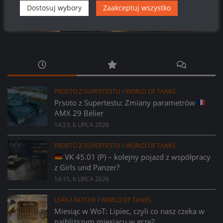
577
20
52
55
Dostosuj wybory
Zaakceptuj wszystko
Dni
Godzin
Minut
Sekund
PROSTO Z SUPERTESTU
/
WORLD OF TANKS
Prsoto z Supertestu: Zmiany parametrów
AMX 29 Bélier
14:23, 6 LIPCA 2026
PROSTO Z SUPERTESTU
/
WORLD OF TANKS
VK 45.01 (P) – kolejny pojazd z współpracy
z Girls und Panzer?
14:15, 6 LIPCA 2026
LEAK
/
PATCHE
/
WORLD OF TANKS
Miesiąc w WoT: Lipiec, czyli co nasz czeka w
najbliższym miesiącu w grze?