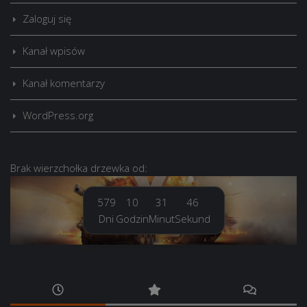
Zaloguj się
Kanał wpisów
Kanał komentarzy
WordPress.org
Brak
wierzchołka drzewka
od:
579
10
31
47
Dni
Godzin
Minut
Sekund