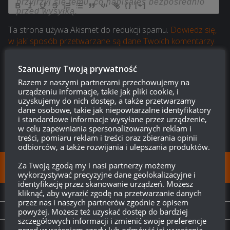
{}
[+]
Ta strona używa Akismet do redukcji spamu.
Dowiedz się,
w jaki sposób przetwarzane są dane Twoich komentarzy.
1
KOMENTARZ
Szanujemy Twoją prywatność
Razem z naszymi partnerami przechowujemy na
urządzeniu informacje, takie jak pliki cookie, i
uzyskujemy do nich dostęp, a także przetwarzamy
dane osobowe, takie jak niepowtarzalne identyfikatory
i standardowe informacje wysyłane przez urządzenie,
w celu zapewniania spersonalizowanych reklam i
treści, pomiaru reklam i treści oraz zbierania opinii
odbiorców, a także rozwijania i ulepszania produktów.
Za Twoją zgodą my i nasi partnerzy możemy
FOLLOW:
wykorzystywać precyzyjne dane geolokalizacyjne i
identyfikację przez skanowanie urządzeń. Możesz
kliknąć, aby wyrazić zgodę na przetwarzanie danych
NEXT STORY
przez nas i naszych partnerów zgodnie z opisem
Kilka informacji od deweloperów
powyżej. Możesz też uzyskać dostęp do bardziej
szczegółowych informacji i zmienić swoje preferencje
przed wyrażeniem zgody lub odmówić jej wyrażenia.