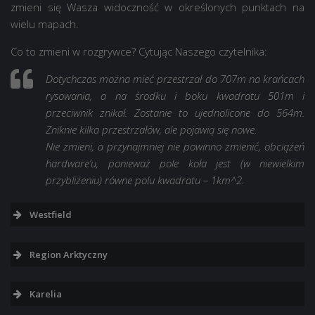
zmieni się Wasza widoczność w określonych punktach na
wielu mapach.
Co to zmieni w rozgrywce? Cytując Naszego czytelnika:
Dotychczas można mieć przestrzał do 707m na krańcach
rysowania, a na środku i boku kwadratu 501m i
przeciwnik znikał. Zostanie to ujednolicone do 564m.
Zniknie kilka przestrzałów, ale pojawią się nowe.
Nie zmieni, a przynajmniej nie powinno zmienić, obciążeń
hardware’u, ponieważ pole koła jest (w niewielkim
przybliżeniu) równe polu kwadratu – 1km^2.
Westfield
Region Arktyczny
Karelia