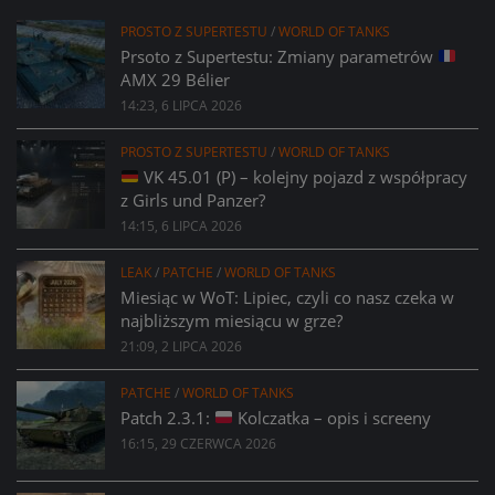
PROSTO Z SUPERTESTU
/
WORLD OF TANKS
Prsoto z Supertestu: Zmiany parametrów
AMX 29 Bélier
14:23, 6 LIPCA 2026
PROSTO Z SUPERTESTU
/
WORLD OF TANKS
VK 45.01 (P) – kolejny pojazd z współpracy
z Girls und Panzer?
14:15, 6 LIPCA 2026
LEAK
/
PATCHE
/
WORLD OF TANKS
Miesiąc w WoT: Lipiec, czyli co nasz czeka w
najbliższym miesiącu w grze?
21:09, 2 LIPCA 2026
PATCHE
/
WORLD OF TANKS
Patch 2.3.1:
Kolczatka – opis i screeny
16:15, 29 CZERWCA 2026