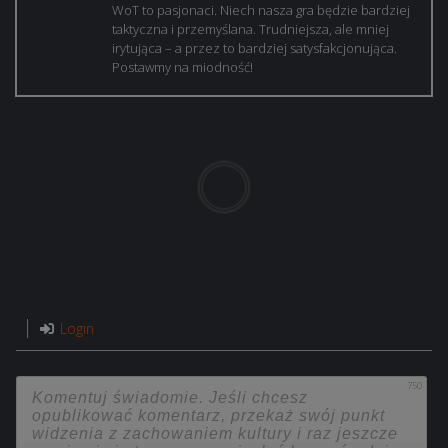
WoT to pasjonaci. Niech nasza gra będzie bardziej
taktyczna i przemyślana. Trudniejsza, ale mniej
irytująca – a przez to bardziej satysfakcjonująca.
Postawmy na miodność!
Login
750