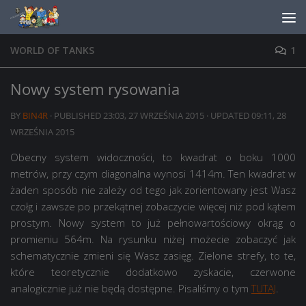
Skip to content
WORLD OF TANKS
1
Nowy system rysowania
BY
BIN4R
· PUBLISHED
23:03, 27 WRZEŚNIA 2015
· UPDATED
09:11, 28
WRZEŚNIA 2015
Obecny system widoczności, to kwadrat o boku 1000
metrów, przy czym diagonalna wynosi 1414m. Ten kwadrat w
żaden sposób nie zależy od tego jak zorientowany jest Wasz
czołg i zawsze po przekątnej zobaczycie więcej niż pod kątem
prostym. Nowy system to już pełnowartościowy okrąg o
promieniu 564m. Na rysunku niżej możecie zobaczyć jak
schematycznie zmieni się Wasz zasięg. Zielone strefy, to te,
które teoretycznie dodatkowo zyskacie, czerwone
analogicznie już nie będą dostępne. Pisaliśmy o tym
TUTAJ
.