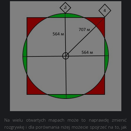
Na wielu otwartych mapach może to naprawdę zmienić
rozgrywkę i dla porównania niżej możecie spojrzeć na to, jak