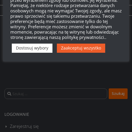
PREVIOUS STORY
Pamiętaj, że niektóre rodzaje przetwarzania danych
Nowe Japońskie i Niemieckie krążowniki
osobowych mogą nie wymagać Twojej zgody, ale masz
prawo sprzeciwić się takiemu przetwarzaniu. Twoje
preferencje będą mieć zastosowanie tylko do tej
Twitch.tv - Zurugula
witryny. Preferencje możesz zmienić w dowolnym
momencie, powracając na tę witrynę lub odwiedzając
stronę zawierającą naszą politykę prywatności..
Dostosuj wybory
Zaakceptuj wszystko
Szukaj:
LOGOWANIE
Zarejestruj się