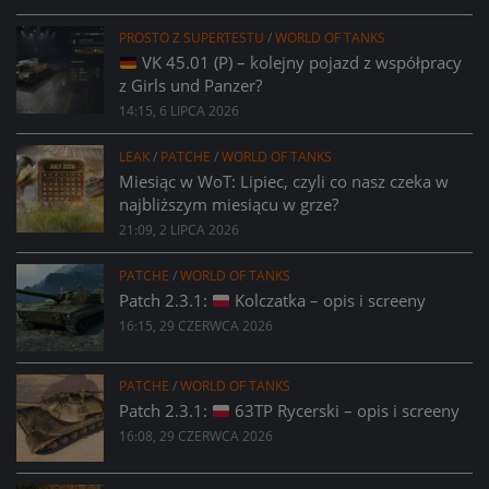
PROSTO Z SUPERTESTU
/
WORLD OF TANKS
VK 45.01 (P) – kolejny pojazd z współpracy
z Girls und Panzer?
14:15, 6 LIPCA 2026
LEAK
/
PATCHE
/
WORLD OF TANKS
Miesiąc w WoT: Lipiec, czyli co nasz czeka w
najbliższym miesiącu w grze?
21:09, 2 LIPCA 2026
PATCHE
/
WORLD OF TANKS
Patch 2.3.1:
Kolczatka – opis i screeny
16:15, 29 CZERWCA 2026
PATCHE
/
WORLD OF TANKS
Patch 2.3.1:
63TP Rycerski – opis i screeny
16:08, 29 CZERWCA 2026