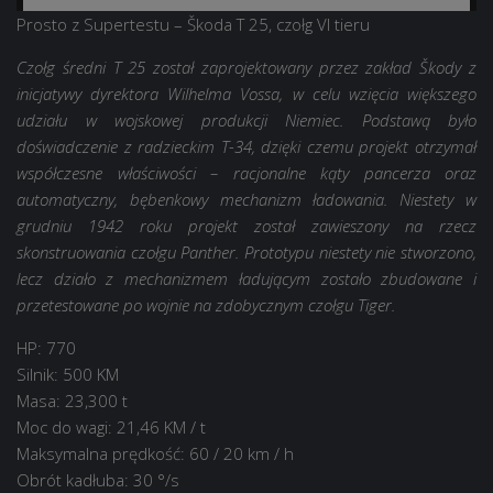
Prosto z Supertestu – Škoda T 25, czołg VI tieru
Czołg średni T 25 został zaprojektowany przez zakład Škody z
inicjatywy dyrektora Wilhelma Vossa, w celu wzięcia większego
udziału w wojskowej produkcji Niemiec. Podstawą było
doświadczenie z radzieckim T-34, dzięki czemu projekt otrzymał
współczesne właściwości – racjonalne kąty pancerza oraz
automatyczny, bębenkowy mechanizm ładowania. Niestety w
grudniu 1942 roku projekt został zawieszony na rzecz
skonstruowania czołgu Panther. Prototypu niestety nie stworzono,
lecz działo z mechanizmem ładującym zostało zbudowane i
przetestowane po wojnie na zdobycznym czołgu Tiger.
HP: 770
Silnik: 500 KM
Masa: 23,300 t
Moc do wagi: 21,46 KM / t
Maksymalna prędkość: 60 / 20 km / h
Obrót kadłuba: 30 °/s