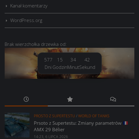
Kanał komentarzy
WordPress.org
Brak
wierzchołka drzewka
od:
577
15
34
43
Dni
Godzin
Minut
Sekund
PROSTO Z SUPERTESTU
/
WORLD OF TANKS
Prsoto z Supertestu: Zmiany parametrów
AMX 29 Bélier
14:23, 6 LIPCA 2026