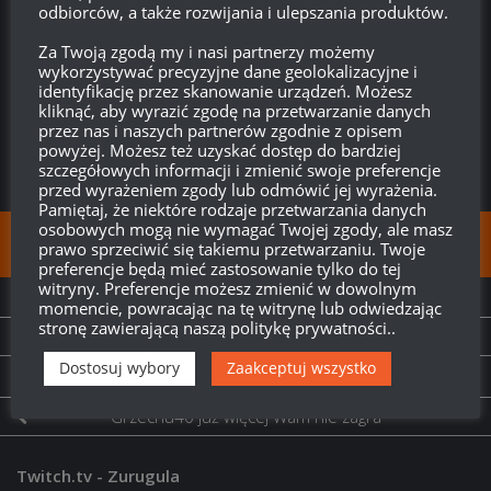
odbiorców, a także rozwijania i ulepszania produktów.
przecież on jest u Niemców na V
Za Twoją zgodą my i nasi partnerzy możemy
Odpowiedz
-1
wykorzystywać precyzyjne dane geolokalizacyjne i
identyfikację przez skanowanie urządzeń. Możesz
kliknąć, aby wyrazić zgodę na przetwarzanie danych
przez nas i naszych partnerów zgodnie z opisem
powyżej. Możesz też uzyskać dostęp do bardziej
szczegółowych informacji i zmienić swoje preferencje
przed wyrażeniem zgody lub odmówić jej wyrażenia.
Pamiętaj, że niektóre rodzaje przetwarzania danych
osobowych mogą nie wymagać Twojej zgody, ale masz
FOLLOW:
prawo sprzeciwić się takiemu przetwarzaniu. Twoje
preferencje będą mieć zastosowanie tylko do tej
witryny. Preferencje możesz zmienić w dowolnym
NEXT STORY
momencie, powracając na tę witrynę lub odwiedzając
stronę zawierającą naszą politykę prywatności..
T-22 cp. HD
Dostosuj wybory
Zaakceptuj wszystko
PREVIOUS STORY
Grzechu40 już więcej Wam nie zagra
Twitch.tv - Zurugula