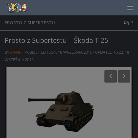
Skip to content
PROSTO Z SUPERTESTU
3
Prosto z Supertestu – Škoda T 25
BY
BIN4R
· PUBLISHED
15:51, 18 WRZEŚNIA 2015
· UPDATED
16:22, 18
WRZEŚNIA 2015