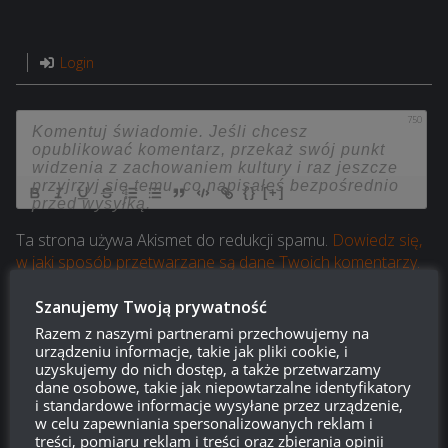
Login
750
{}
[+]
Ta strona używa Akismet do redukcji spamu.
Dowiedz się,
w jaki sposób przetwarzane są dane Twoich komentarzy.
Szanujemy Twoją prywatność
3
KOMENTARZY
Razem z naszymi partnerami przechowujemy na
urządzeniu informacje, takie jak pliki cookie, i
uzyskujemy do nich dostęp, a także przetwarzamy
dane osobowe, takie jak niepowtarzalne identyfikatory
i standardowe informacje wysyłane przez urządzenie,
w celu zapewniania spersonalizowanych reklam i
Paweł
19:35, 13 stycznia 2017 19:35
treści, pomiaru reklam i treści oraz zbierania opinii