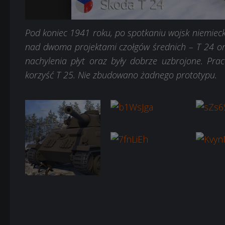
7
8
9
10
11
12
Pod koniec 1941 roku, po spotkaniu wojsk niemieck
nad dwoma projektami czołgów średnich – T 24 ora
nachylenia płyt oraz były dobrze uzbrojone. Pr
korzyść T 25. Nie zbudowano żadnego prototypu.