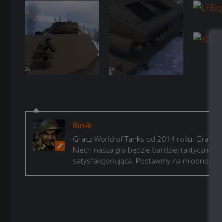
Bin4r
Gracz World of Tanks od 2014 roku. Gram, b
Niech nasza gra będzie bardziej taktyczna i p
satysfakcjonująca. Postawmy na miodność!