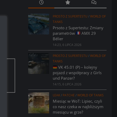
PROSTO Z SUPERTESTU
/
WORLD OF
TANKS
Prsoto z Supertestu: Zmiany
parametrów
AMX 29
Bélier
14:23, 6 LIPCA 2026
PROSTO Z SUPERTESTU
/
WORLD OF
TANKS
VK 45.01 (P) – kolejny
pojazd z współpracy z Girls
aci.
und Panzer?
14:15, 6 LIPCA 2026
LEAK
/
PATCHE
/
WORLD OF TANKS
Miesiąc w WoT: Lipiec, czyli
co nasz czeka w najbliższym
miesiącu w grze?