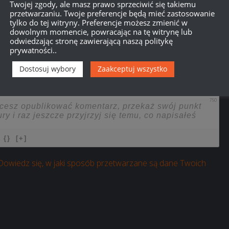
Twojej zgody, ale masz prawo sprzeciwić się takiemu
przetwarzaniu. Twoje preferencje będą mieć zastosowanie
tylko do tej witryny. Preferencje możesz zmienić w
dowolnym momencie, powracając na tę witrynę lub
odwiedzając stronę zawierającą naszą politykę
prywatności..
Dostosuj wybory
Zaakceptuj wszystko
750
{}
[+]
Dowiedz się, w jaki sposób przetwarzane są dane Twoich