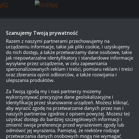
Szanujemy Twoją prywatność
Razem z naszymi partnerami przechowujemy na
urządzeniu informacje, takie jak pliki cookie, i uzyskujemy
do nich dostęp, a także przetwarzamy dane osobowe, takie
jak niepowtarzalne identyfikatory i standardowe informacje
wysyłane przez urządzenie, w celu zapewniania
spersonalizowanych reklam i treści, pomiaru reklam i treści
oraz zbierania opinii odbiorców, a także rozwijania i
ulepszania produktów.
o jestem pasjonatem i wiem, że większość graczy w WoT to pasjon
Za Twoją zgodą my i nasi partnerzy możemy
rzemyślana. Trudniejsza, ale mniej irytująca – a przez to bardziej
wykorzystywać precyzyjne dane geolokalizacyjne i
identyfikację przez skanowanie urządzeń. Możesz kliknąć,
aby wyrazić zgodę na przetwarzanie danych przez nas i
naszych partnerów zgodnie z opisem powyżej. Możesz też
uzyskać dostęp do bardziej szczegółowych informacji i
zmienić swoje preferencje przed wyrażeniem zgody lub
odmówić jej wyrażenia. Pamiętaj, że niektóre rodzaje
przetwarzania danych osobowych mogą nie wymagać