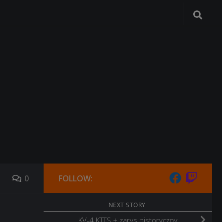
0
FOLLOW:
NEXT STORY
KV-4 KTTS + zarys historyczny