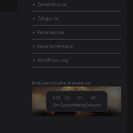
Zarejestruj się
Zaloguj się
Kanał wpisów
Kanał komentarzy
WordPress.org
Brak
wierzchołka drzewka
od:
579
20
01
42
Dni
Godzin
Minut
Sekund