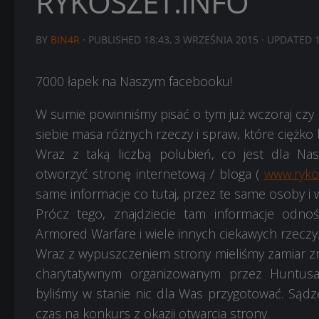
RYKOSZET.INFO
BY
BIN4R
· PUBLISHED
18:43, 3 WRZEŚNIA 2015
· UPDATED
7000 łapek na Naszym facebooku!
W sumie powinniśmy pisać o tym już wczoraj czy pr
siebie masa różnych rzeczy i spraw, które ciężko 
Wraz z taką liczbą polubień, co jest dla Na
otworzyć stronę internetową / bloga (
www.rykos
same informacje co tutaj, przez te same osoby i w
Prócz tego, znajdziecie tam informacje od
noś
Armored Warfare i wiele innych ciekawych rzeczy
Wraz z wypuszczeniem strony mieliśmy zamiar zr
charytatywnym organizowanym przez Huntusa,
byliśmy w stanie nic dla Was przygotować. Sądzę, 
czas na konkurs z okazji otwarcia strony.