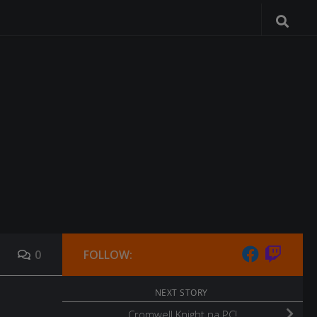
0
FOLLOW:
NEXT STORY
Cromwell Knight na PC!