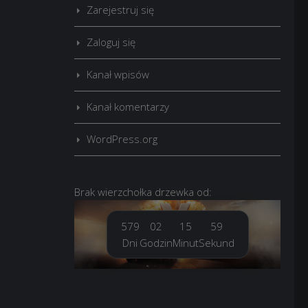
Zarejestruj się
Zaloguj się
Kanał wpisów
Kanał komentarzy
WordPress.org
Brak
wierzchołka drzewka
od:
579
02
16
01
Dni
Godzin
Minut
Sekund