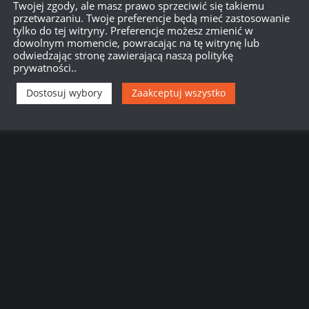
Twojej zgody, ale masz prawo sprzeciwić się takiemu
przetwarzaniu. Twoje preferencje będą mieć zastosowanie
tylko do tej witryny. Preferencje możesz zmienić w
750
dowolnym momencie, powracając na tę witrynę lub
odwiedzając stronę zawierającą naszą politykę
prywatności..
{}
[+]
Dostosuj wybory
Zaakceptuj wszystko
Dowiedz się, w jaki sposób przetwarzane są dane Twoich