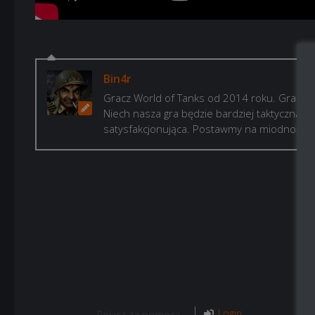
Bin4r
Gracz World of Tanks od 2014 roku. Gram, b
Niech nasza gra będzie bardziej taktyczna i p
satysfakcjonująca. Postawmy na miodność!
Login
Połącz za pomocą