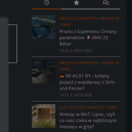
PROSTO Z SUPERTESTU
/
WORLD OF
TANKS
Prsoto z Supertestu: Zmiany
parametrów
AMX 29
aci.
Bélier
14:23, 6 LIPCA 2026
PROSTO Z SUPERTESTU
/
WORLD OF
TANKS
VK 45.01 (P) – kolejny
pojazd z współpracy z Girls
und Panzer?
14:15, 6 LIPCA 2026
LEAK
/
PATCHE
/
WORLD OF TANKS
Miesiąc w WoT: Lipiec, czyli
co nasz czeka w najbliższym
miesiącu w grze?