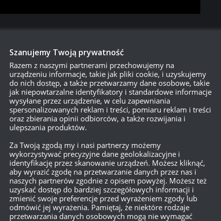
Szanujemy Twoją prywatność
Razem z naszymi partnerami przechowujemy na
o jestem pasjonatem i wiem, że większość graczy w WoT to pasjon
urządzeniu informacje, takie jak pliki cookie, i uzyskujemy
rzemyślana. Trudniejsza, ale mniej irytująca – a przez to bardziej
do nich dostęp, a także przetwarzamy dane osobowe, takie
jak niepowtarzalne identyfikatory i standardowe informacje
wysyłane przez urządzenie, w celu zapewniania
spersonalizowanych reklam i treści, pomiaru reklam i treści
oraz zbierania opinii odbiorców, a także rozwijania i
ulepszania produktów.
Za Twoją zgodą my i nasi partnerzy możemy
wykorzystywać precyzyjne dane geolokalizacyjne i
identyfikację przez skanowanie urządzeń. Możesz kliknąć,
aby wyrazić zgodę na przetwarzanie danych przez nas i
naszych partnerów zgodnie z opisem powyżej. Możesz też
uzyskać dostęp do bardziej szczegółowych informacji i
zmienić swoje preferencje przed wyrażeniem zgody lub
odmówić jej wyrażenia. Pamiętaj, że niektóre rodzaje
przetwarzania danych osobowych mogą nie wymagać