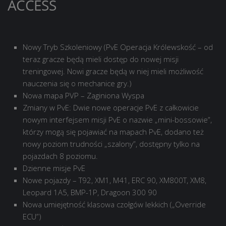
ACCESS
Nowy Tryb Szkoleniowy (PvE Operacja Królewskość – od
teraz gracze będą mieli dostęp do nowej misji
treningowej. Nowi gracze będą w niej mieli możliwość
nauczenia się o mechanice gry.)
Nowa mapa PVP – Zaginiona Wyspa
Zmiany w PvE: Dwie nowe operacje PvE z całkowicie
nowym interfejsem misji PvE o nazwie „mini-bossowie”,
którzy mogą się pojawiać na mapach PvE, dodano też
nowy poziom trudności „szalony”, dostępny tylko na
pojazdach 8 poziomu.
Dzienne misje PvE
Nowe pojazdy – T92, XM1, M41, ERC 90, XM800T, XM8,
Leopard 1A5, BMP-1P, Dragoon 300 90
Nowa umiejętność klasowa czołgów lekkich („Override
ECU”)