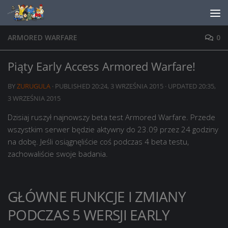
Skip to content
ARMORED WARFARE
0
Piąty Early Access Armored Warfare!
BY
ZURUGULA
· PUBLISHED
20:24, 3 WRZEŚNIA 2015
· UPDATED
20:35,
3 WRZEŚNIA 2015
Dzisiaj ruszył najnowszy beta test Armored Warfare. Przede
wszystkim serwer będzie aktywny do 23.09 przez 24 godziny
na dobę. Jeśli osiągnęliście coś podczas 4 beta testu,
zachowaliście swoje badania.
GŁÓWNE FUNKCJE I ZMIANY
PODCZAS 5 WERSJI EARLY