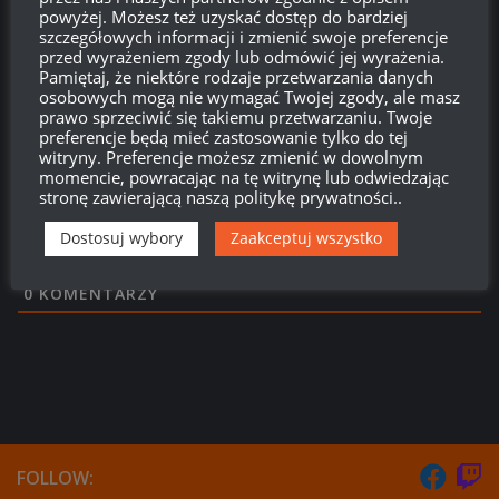
powyżej. Możesz też uzyskać dostęp do bardziej
Login
szczegółowych informacji i zmienić swoje preferencje
przed wyrażeniem zgody lub odmówić jej wyrażenia.
Pamiętaj, że niektóre rodzaje przetwarzania danych
750
osobowych mogą nie wymagać Twojej zgody, ale masz
prawo sprzeciwić się takiemu przetwarzaniu. Twoje
preferencje będą mieć zastosowanie tylko do tej
witryny. Preferencje możesz zmienić w dowolnym
{}
[+]
momencie, powracając na tę witrynę lub odwiedzając
stronę zawierającą naszą politykę prywatności..
Ta strona używa Akismet do redukcji spamu.
Dowiedz się,
Dostosuj wybory
Zaakceptuj wszystko
w jaki sposób przetwarzane są dane Twoich komentarzy.
0
KOMENTARZY
FOLLOW: