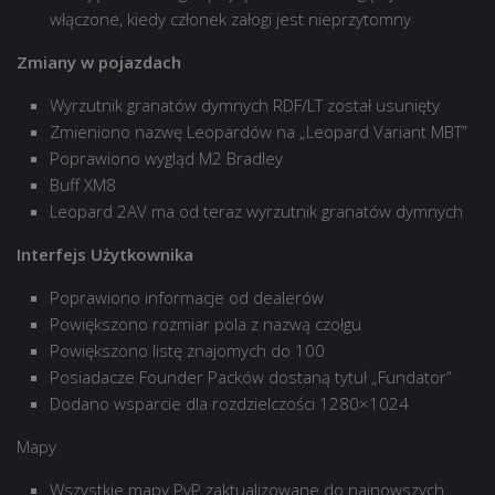
włączone, kiedy członek załogi jest nieprzytomny
Zmiany w pojazdach
Wyrzutnik granatów dymnych RDF/LT został usunięty
Zmieniono nazwę Leopardów na „Leopard Variant MBT”
Poprawiono wygląd M2 Bradley
Buff XM8
Leopard 2AV ma od teraz wyrzutnik granatów dymnych
Interfejs Użytkownika
Poprawiono informacje od dealerów
Powiększono rozmiar pola z nazwą czołgu
Powiększono listę znajomych do 100
Posiadacze Founder Packów dostaną tytuł „Fundator”
Dodano wsparcie dla rozdzielczości 1280×1024
Mapy
Wszystkie mapy PvP zaktualizowane do najnowszych