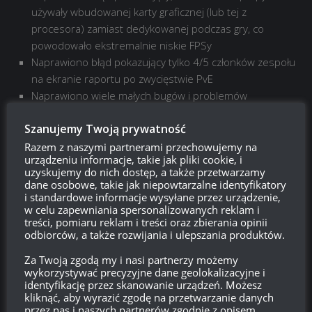
używały wbudowanej karty graficznej (lub tej z
procesora) zamiast dedykowanej podczas gry, co
powodowało ekstremalnie niskie FPSy
Naprawiono błąd pokazujący tylko 4/5 członków zespołu
na ekranie raportu po zwycięstwie PvE
Naprawiono wiele małych bugów i problemów
Do zobaczenia na polu bitwy!
Szanujemy Twoją prywatność
Razem z naszymi partnerami przechowujemy na
urządzeniu informacje, takie jak pliki cookie, i
uzyskujemy do nich dostęp, a także przetwarzamy
dane osobowe, takie jak niepowtarzalne identyfikatory
i standardowe informacje wysyłane przez urządzenie,
w celu zapewniania spersonalizowanych reklam i
treści, pomiaru reklam i treści oraz zbierania opinii
odbiorców, a także rozwijania i ulepszania produktów.
Za Twoją zgodą my i nasi partnerzy możemy
wykorzystywać precyzyjne dane geolokalizacyjne i
identyfikację przez skanowanie urządzeń. Możesz
kliknąć, aby wyrazić zgodę na przetwarzanie danych
przez nas i naszych partnerów zgodnie z opisem