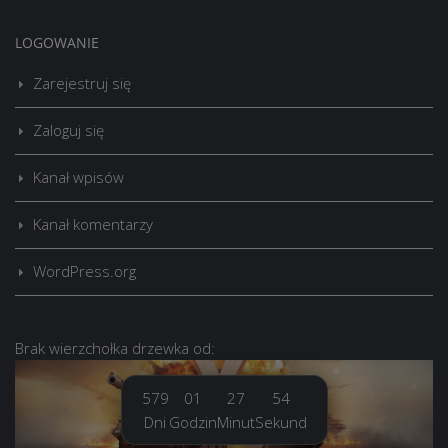
LOGOWANIE
Zarejestruj się
Zaloguj się
Kanał wpisów
Kanał komentarzy
WordPress.org
Brak
wierzchołka drzewka
od:
579
01
27
55
Dni
Godzin
Minut
Sekund