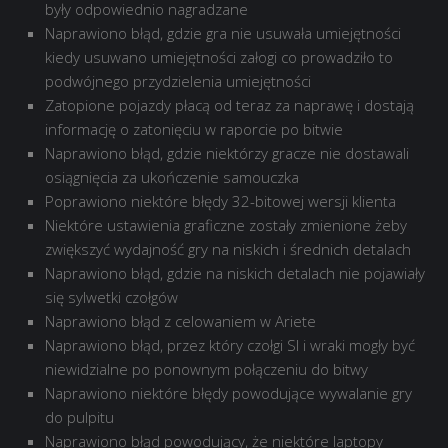
były odpowiednio nagradzane
Naprawiono błąd, gdzie gra nie usuwała umiejętności
kiedy usuwano umiejętności załogi co prowadziło to
podwójnego przydzielenia umiejętności
Zatopione pojazdy płacą od teraz za naprawę i dostają
informację o zatonięciu w raporcie po bitwie
Naprawiono błąd, gdzie niektórzy gracze nie dostawali
osiągnięcia za ukończenie samouczka
Poprawiono niektóre błędy 32-bitowej wersji klienta
Niektóre ustawienia graficzne zostały zmienione żeby
zwiększyć wydajność gry na niskich i średnich detalach
Naprawiono błąd, gdzie na niskich detalach nie pojawiały
się sylwetki czołgów
Naprawiono błąd z celowaniem w Ariete
Naprawiono błąd, przez który czołgi SI i wraki mogły być
niewidzialne po ponownym połączeniu do bitwy
Naprawiono niektóre błędy powodujące wywalanie gry
do pulpitu
Naprawiono błąd powodujący, że niektóre laptopy