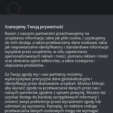
Szanujemy Twoją prywatność
Razem z naszymi partnerami przechowujemy na
urządzeniu informacje, takie jak pliki cookie, i uzyskujemy
do nich dostęp, a także przetwarzamy dane osobowe, takie
jak niepowtarzalne identyfikatory i standardowe informacje
wysyłane przez urządzenie, w celu zapewniania
spersonalizowanych reklam i treści, pomiaru reklam i treści
750
oraz zbierania opinii odbiorców, a także rozwijania i
ulepszania produktów.
Za Twoją zgodą my i nasi partnerzy możemy
{}
[+]
wykorzystywać precyzyjne dane geolokalizacyjne i
identyfikację przez skanowanie urządzeń. Możesz kliknąć,
aby wyrazić zgodę na przetwarzanie danych przez nas i
Dowiedz się, w jaki sposób przetwarzane są dane Twoich
naszych partnerów zgodnie z opisem powyżej. Możesz też
uzyskać dostęp do bardziej szczegółowych informacji i
zmienić swoje preferencje przed wyrażeniem zgody lub
odmówić jej wyrażenia. Pamiętaj, że niektóre rodzaje
przetwarzania danych osobowych mogą nie wymagać