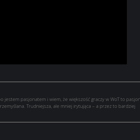
o jestem pasjonatem i wiem, że większość graczy w WoT to pasjon
rzemyślana. Trudniejsza, ale mniej irytująca – a przez to bardziej