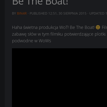
Be The Boat!
BY
BIN4R
· PUBLISHED
12:51, 30 SIERPNIA 2015
· UPDATED
1
Haha świetna produkcja WoT! Be The Boat!
Fil
zabawę słów w tym filmiku potwierdzające plotki. 
podwodne w WoWs