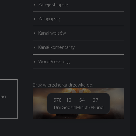
Zarejestruj się
Zaloguj się
Kanał wpisów
Kanał komentarzy
WordPress.org
Brak
wierzchołka drzewka
od:
aci.
578
13
54
37
Dni
Godzin
Minut
Sekund