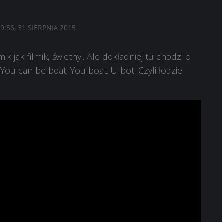
9:56, 31 SIERPNIA 2015
mik jak filmik, świetny.. Ale dokładniej tu chodzi o
You can be boat. You boat. U-bot. Czyli łodzie