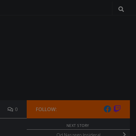
0
FOLLOW:
NEXT STORY
Od Naszego Insidera!