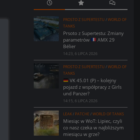
PROSTO Z SUPERTESTU
/
WORLD OF
TANKS
Prsoto z Supertestu: Zmiany
parametrów
AMX 29
Bélier
14:23, 6 LIPCA 2026
PROSTO Z SUPERTESTU
/
WORLD OF
TANKS
VK 45.01 (P) – kolejny
pojazd z współpracy z Girls
und Panzer?
14:15, 6 LIPCA 2026
LEAK
/
PATCHE
/
WORLD OF TANKS
Miesiąc w WoT: Lipiec, czyli
co nasz czeka w najbliższym
miesiącu w grze?