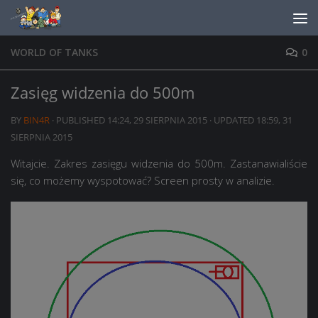
Skip to content
WORLD OF TANKS
0
Zasięg widzenia do 500m
BY
BIN4R
· PUBLISHED
14:24, 29 SIERPNIA 2015
· UPDATED
18:59, 31
SIERPNIA 2015
Witajcie. Zakres zasięgu widzenia do 500m. Zastanawialiście
się, co możemy wyspotować? Screen prosty w analizie.