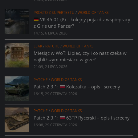
PROSTO Z SUPERTESTU
/
WORLD OF TANKS
VK 45.01 (P) – kolejny pojazd z współpracy
z Girls und Panzer?
14:15, 6 LIPCA 2026
LEAK
/
PATCHE
/
WORLD OF TANKS
Miesiąc w WoT: Lipiec, czyli co nasz czeka w
najbliższym miesiącu w grze?
21:09, 2 LIPCA 2026
PATCHE
/
WORLD OF TANKS
Patch 2.3.1:
Kolczatka – opis i screeny
16:15, 29 CZERWCA 2026
PATCHE
/
WORLD OF TANKS
Patch 2.3.1:
63TP Rycerski – opis i screeny
16:08, 29 CZERWCA 2026