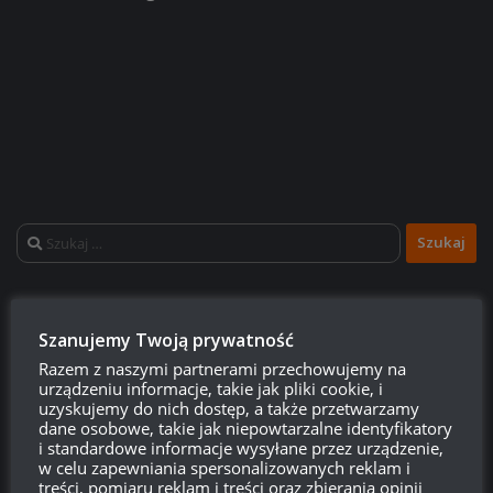
Szukaj:
LOGOWANIE
Szanujemy Twoją prywatność
Zarejestruj się
Razem z naszymi partnerami przechowujemy na
urządzeniu informacje, takie jak pliki cookie, i
uzyskujemy do nich dostęp, a także przetwarzamy
Zaloguj się
dane osobowe, takie jak niepowtarzalne identyfikatory
i standardowe informacje wysyłane przez urządzenie,
Kanał wpisów
w celu zapewniania spersonalizowanych reklam i
treści, pomiaru reklam i treści oraz zbierania opinii