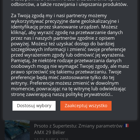
odbiorców, a także rozwijania i ulepszania produktów.
Kanał komentarzy
Za Twoją zgodą my i nasi partnerzy możemy
wykorzystywać precyzyjne dane geolokalizacyjne i
WordPress.org
identyfikację przez skanowanie urządzeń. Możesz
kliknąć, aby wyrazić zgodę na przetwarzanie danych
przez nas i naszych partnerów zgodnie z opisem
powyżej. Możesz też uzyskać dostęp do bardziej
Brak
wierzchołka drzewka
od:
szczegółowych informacji i zmienić swoje preferencje
przed wyrażeniem zgody lub odmówić jej wyrażenia.
Pamiętaj, że niektóre rodzaje przetwarzania danych
580
19
52
24
osobowych mogą nie wymagać Twojej zgody, ale masz
Dni
Godzin
Minut
Sekund
prawo sprzeciwić się takiemu przetwarzaniu. Twoje
preferencje będą mieć zastosowanie tylko do tej
witryny. Preferencje możesz zmienić w dowolnym
momencie, powracając na tę witrynę lub odwiedzając
stronę zawierającą naszą politykę prywatności..
Dostosuj wybory
Zaakceptuj wszystko
PROSTO Z SUPERTESTU
/
WORLD OF TANKS
Prsoto z Supertestu: Zmiany parametrów
AMX 29 Bélier
14:23, 6 LIPCA 2026