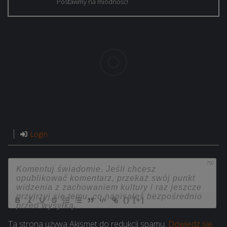
Postawmy na miodność!
Login
750
{}
[+]
Ta strona używa Akismet do redukcji spamu.
Dowiedz się,