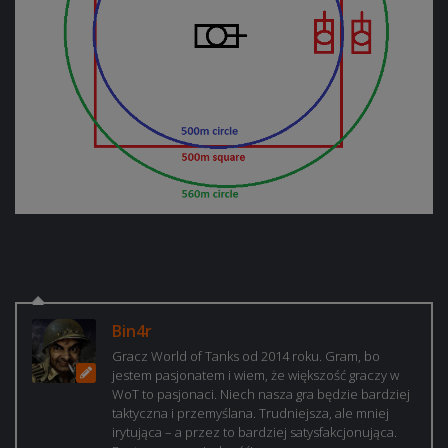
Bin4r
Gracz World of Tanks od 2014 roku. Gram, bo
jestem pasjonatem i wiem, że większość graczy w
WoT to pasjonaci. Niech nasza gra będzie bardziej
taktyczna i przemyślana. Trudniejsza, ale mniej
irytująca – a przez to bardziej satysfakcjonująca.