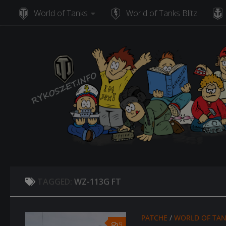
World of Tanks
World of Tanks Blitz
Skip to content
TAGGED:
WZ-113G FT
PATCHE
/
WORLD OF TA
9