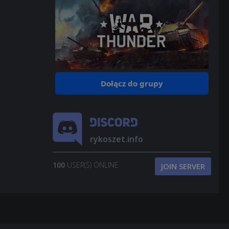
Dołącz do grupy
rykoszet.info
100
USER(S) ONLINE
JOIN SERVER