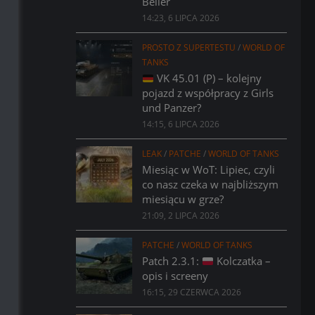
Bélier
14:23, 6 LIPCA 2026
PROSTO Z SUPERTESTU
/
WORLD OF
TANKS
VK 45.01 (P) – kolejny
pojazd z współpracy z Girls
und Panzer?
14:15, 6 LIPCA 2026
LEAK
/
PATCHE
/
WORLD OF TANKS
Miesiąc w WoT: Lipiec, czyli
co nasz czeka w najbliższym
miesiącu w grze?
21:09, 2 LIPCA 2026
PATCHE
/
WORLD OF TANKS
Patch 2.3.1:
Kolczatka –
opis i screeny
16:15, 29 CZERWCA 2026