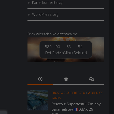
Kanał komentarzy
WordPress.org
Brak
wierzchołka drzewka
od:
580
00
53
55
Dni
Godzin
Minut
Sekund
PROSTO Z SUPERTESTU
/
WORLD OF
TANKS
Prsoto z Supertestu: Zmiany
parametrów
AMX 29