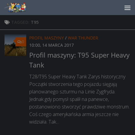
Skip to content
TAGGED:
T95
PROFIL MASZYNY
/
WAR THUNDER
0
10:00, 14 MARCA 2017
Profil maszyny: T95 Super Heavy
Tank
T28/T95 Super Heavy Tank Zarys historyczny
Początki stworzenia tego pojazdu sięgają
planowanego szturmu na Linie Zygfryda.
Jednak gdy pomysł spalił na panewce,
postanowiono stworzyć prawdziwe monstrum.
Coś czego amerykańska armia jeszcze nie
widziała. Tak...