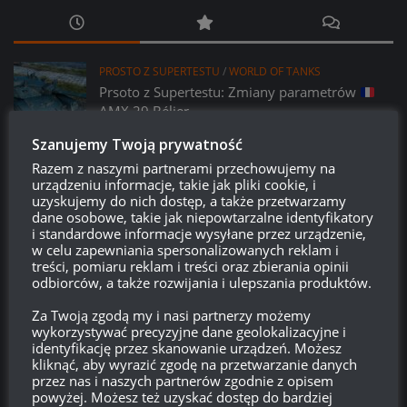
PROSTO Z SUPERTESTU
/
WORLD OF TANKS
Prsoto z Supertestu: Zmiany parametrów
AMX 29 Bélier
14:23, 6 LIPCA 2026
Szanujemy Twoją prywatność
Razem z naszymi partnerami przechowujemy na
PROSTO Z SUPERTESTU
/
WORLD OF TANKS
urządzeniu informacje, takie jak pliki cookie, i
VK 45.01 (P) – kolejny pojazd z współpracy
uzyskujemy do nich dostęp, a także przetwarzamy
z Girls und Panzer?
dane osobowe, takie jak niepowtarzalne identyfikatory
14:15, 6 LIPCA 2026
i standardowe informacje wysyłane przez urządzenie,
w celu zapewniania spersonalizowanych reklam i
treści, pomiaru reklam i treści oraz zbierania opinii
LEAK
/
PATCHE
/
WORLD OF TANKS
odbiorców, a także rozwijania i ulepszania produktów.
Miesiąc w WoT: Lipiec, czyli co nasz czeka w
najbliższym miesiącu w grze?
Za Twoją zgodą my i nasi partnerzy możemy
wykorzystywać precyzyjne dane geolokalizacyjne i
21:09, 2 LIPCA 2026
identyfikację przez skanowanie urządzeń. Możesz
kliknąć, aby wyrazić zgodę na przetwarzanie danych
PATCHE
/
WORLD OF TANKS
przez nas i naszych partnerów zgodnie z opisem
Patch 2.3.1:
Kolczatka – opis i screeny
powyżej. Możesz też uzyskać dostęp do bardziej