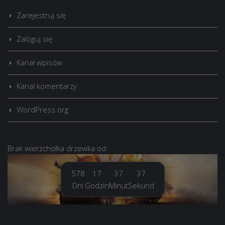
Zarejestruj się
Zaloguj się
Kanał wpisów
Kanał komentarzy
WordPress.org
Brak
wierzchołka drzewka
od:
578
17
37
38
Dni
Godzin
Minut
Sekund