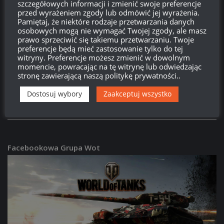
16:15, 29 CZERWCA 2026
szczegółowych informacji i zmienić swoje preferencje
przed wyrażeniem zgody lub odmówić jej wyrażenia.
Pamiętaj, że niektóre rodzaje przetwarzania danych
PATCHE
/
WORLD OF TANKS
osobowych mogą nie wymagać Twojej zgody, ale masz
prawo sprzeciwić się takiemu przetwarzaniu. Twoje
Patch 2.3.1:
63TP Rycerski – opis i screeny
preferencje będą mieć zastosowanie tylko do tej
16:08, 29 CZERWCA 2026
witryny. Preferencje możesz zmienić w dowolnym
momencie, powracając na tę witrynę lub odwiedzając
stronę zawierającą naszą politykę prywatności..
PATCHE
/
WORLD OF TANKS
Patch 2.3.1:
Donnola – opis i screeny
Dostosuj wybory
Zaakceptuj wszystko
15:59, 29 CZERWCA 2026
Facebookowa Grupa Wot