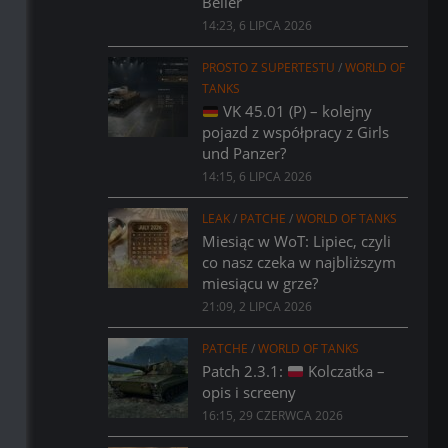
Bélier
14:23, 6 LIPCA 2026
PROSTO Z SUPERTESTU
/
WORLD OF
TANKS
VK 45.01 (P) – kolejny
pojazd z współpracy z Girls
und Panzer?
14:15, 6 LIPCA 2026
LEAK
/
PATCHE
/
WORLD OF TANKS
Miesiąc w WoT: Lipiec, czyli
co nasz czeka w najbliższym
miesiącu w grze?
21:09, 2 LIPCA 2026
PATCHE
/
WORLD OF TANKS
Patch 2.3.1:
Kolczatka –
opis i screeny
16:15, 29 CZERWCA 2026