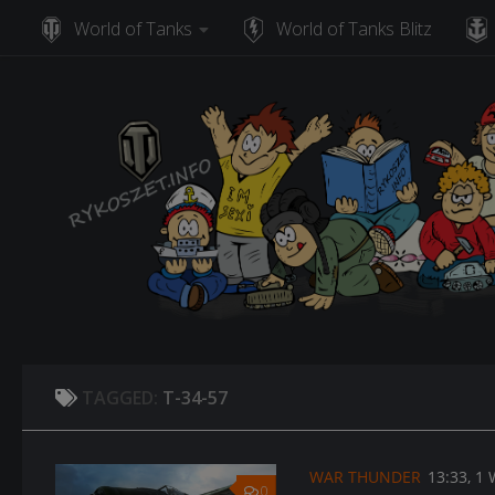
World of Tanks
World of Tanks Blitz
Skip to content
TAGGED:
T-34-57
WAR THUNDER
13:33, 1
0