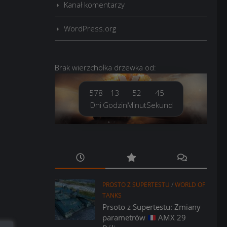
Kanał komentarzy
WordPress.org
Brak
wierzchołka drzewka
od:
578
13
52
46
Dni
Godzin
Minut
Sekund
PROSTO Z SUPERTESTU
/
WORLD OF
TANKS
Prsoto z Supertestu: Zmiany
parametrów
AMX 29