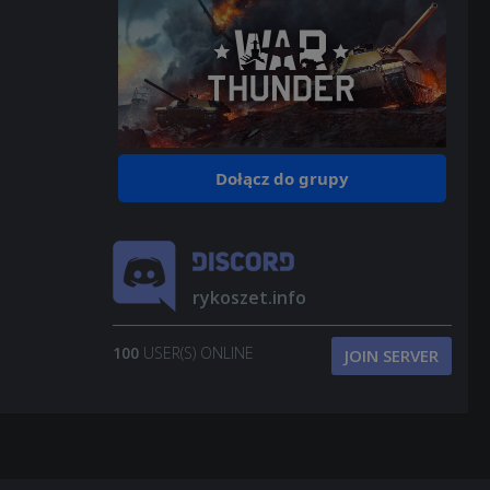
Dołącz do grupy
rykoszet.info
100
USER(S) ONLINE
JOIN SERVER