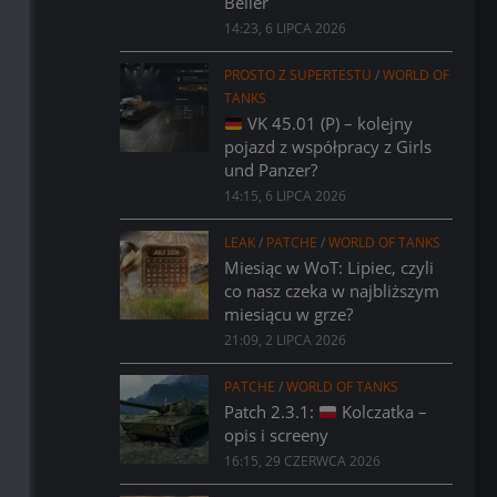
Bélier
14:23, 6 LIPCA 2026
PROSTO Z SUPERTESTU
/
WORLD OF
TANKS
VK 45.01 (P) – kolejny
pojazd z współpracy z Girls
und Panzer?
14:15, 6 LIPCA 2026
LEAK
/
PATCHE
/
WORLD OF TANKS
Miesiąc w WoT: Lipiec, czyli
co nasz czeka w najbliższym
miesiącu w grze?
21:09, 2 LIPCA 2026
PATCHE
/
WORLD OF TANKS
Patch 2.3.1:
Kolczatka –
opis i screeny
16:15, 29 CZERWCA 2026