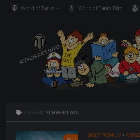
World of Tanks
World of Tanks Blitz
Skip to content
TAGGED:
SCHWERTWAL
SKLEP PREMIUM
/
WORLD
70