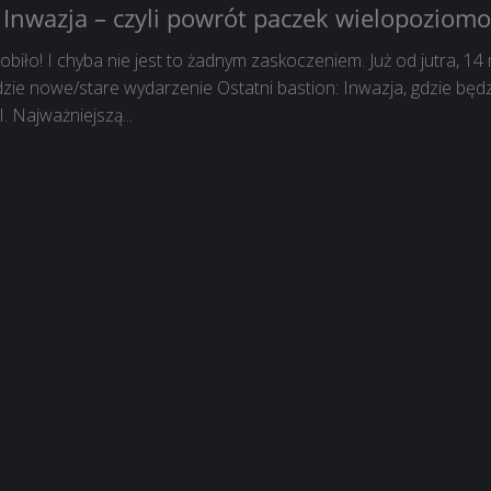
: Inwazja – czyli powrót paczek wielopoziom
iło! I chyba nie jest to żadnym zaskoczeniem. Już od jutra, 14 
zie nowe/stare wydarzenie Ostatni bastion: Inwazja, gdzie będ
I. Najważniejszą...