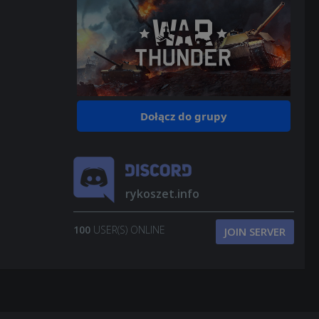
Dołącz do grupy
rykoszet.info
100
USER(S) ONLINE
JOIN SERVER