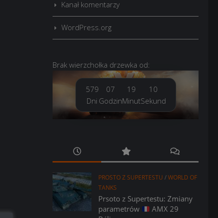
Kanał komentarzy
WordPress.org
Brak
wierzchołka drzewka
od:
579
07
19
11
Dni
Godzin
Minut
Sekund
PROSTO Z SUPERTESTU
/
WORLD OF
TANKS
Prsoto z Supertestu: Zmiany
parametrów
AMX 29