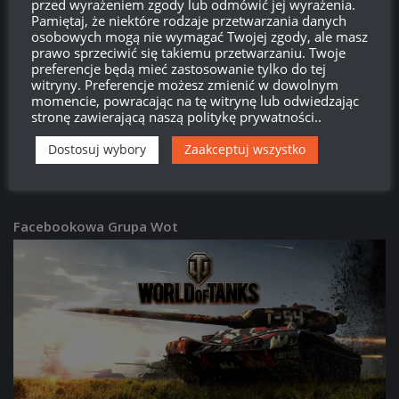
przed wyrażeniem zgody lub odmówić jej wyrażenia.
PATCHE
/
WORLD OF TANKS
Pamiętaj, że niektóre rodzaje przetwarzania danych
Patch 2.3.1:
63TP Rycerski – opis i screeny
osobowych mogą nie wymagać Twojej zgody, ale masz
prawo sprzeciwić się takiemu przetwarzaniu. Twoje
16:08, 29 CZERWCA 2026
preferencje będą mieć zastosowanie tylko do tej
witryny. Preferencje możesz zmienić w dowolnym
momencie, powracając na tę witrynę lub odwiedzając
PATCHE
/
WORLD OF TANKS
stronę zawierającą naszą politykę prywatności..
Patch 2.3.1:
Donnola – opis i screeny
15:59, 29 CZERWCA 2026
Dostosuj wybory
Zaakceptuj wszystko
Facebookowa Grupa Wot