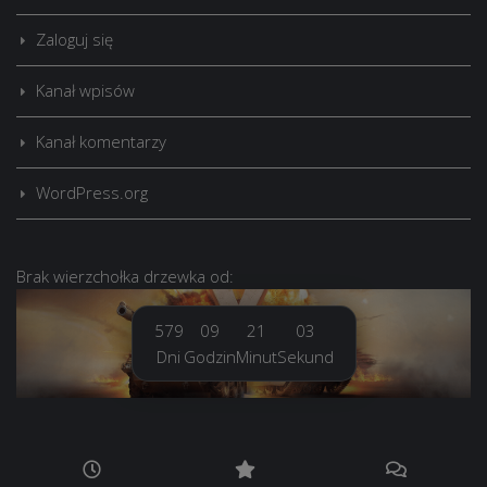
Zaloguj się
Kanał wpisów
Kanał komentarzy
WordPress.org
Brak
wierzchołka drzewka
od:
579
09
21
04
Dni
Godzin
Minut
Sekund