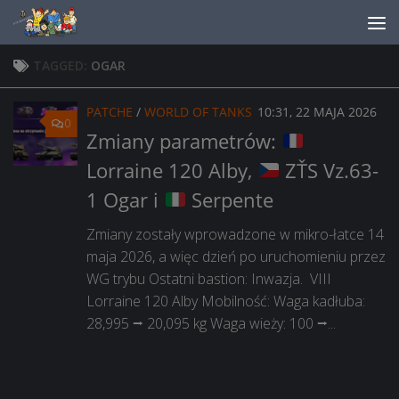
Skip to content
TAGGED:
OGAR
PATCHE
/
WORLD OF TANKS
10:31, 22 MAJA 2026
0
Zmiany parametrów:
Lorraine 120 Alby,
ZŤS Vz.63-
1 Ogar i
Serpente
Zmiany zostały wprowadzone w mikro-łatce 14
maja 2026, a więc dzień po uruchomieniu przez
WG trybu Ostatni bastion: Inwazja. VIII
Lorraine 120 Alby Mobilność: Waga kadłuba:
28,995 ⭢ 20,095 kg Waga wieży: 100 ⭢...