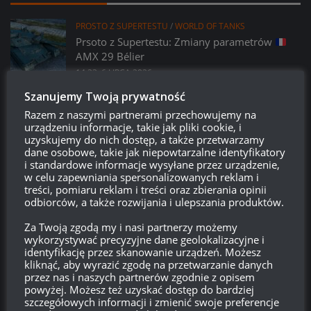
PROSTO Z SUPERTESTU
/
WORLD OF TANKS
Prsoto z Supertestu: Zmiany parametrów
AMX 29 Bélier
14:23, 6 LIPCA 2026
Szanujemy Twoją prywatność
PROSTO Z SUPERTESTU
/
WORLD OF TANKS
Razem z naszymi partnerami przechowujemy na
VK 45.01 (P) – kolejny pojazd z współpracy
urządzeniu informacje, takie jak pliki cookie, i
z Girls und Panzer?
uzyskujemy do nich dostęp, a także przetwarzamy
14:15, 6 LIPCA 2026
dane osobowe, takie jak niepowtarzalne identyfikatory
i standardowe informacje wysyłane przez urządzenie,
w celu zapewniania spersonalizowanych reklam i
LEAK
/
PATCHE
/
WORLD OF TANKS
treści, pomiaru reklam i treści oraz zbierania opinii
Miesiąc w WoT: Lipiec, czyli co nasz czeka w
odbiorców, a także rozwijania i ulepszania produktów.
najbliższym miesiącu w grze?
21:09, 2 LIPCA 2026
Za Twoją zgodą my i nasi partnerzy możemy
wykorzystywać precyzyjne dane geolokalizacyjne i
identyfikację przez skanowanie urządzeń. Możesz
PATCHE
/
WORLD OF TANKS
kliknąć, aby wyrazić zgodę na przetwarzanie danych
Patch 2.3.1:
Kolczatka – opis i screeny
przez nas i naszych partnerów zgodnie z opisem
16:15, 29 CZERWCA 2026
powyżej. Możesz też uzyskać dostęp do bardziej
szczegółowych informacji i zmienić swoje preferencje