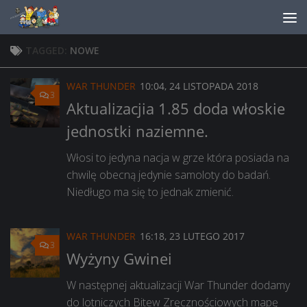
Skip to content
TAGGED:
NOWE
WAR THUNDER
10:04, 24 LISTOPADA 2018
3
Aktualizacjia 1.85 doda włoskie
jednostki naziemne.
Włosi to jedyna nacja w grze która posiada na
chwilę obecną jedynie samoloty do badań.
Niedługo ma się to jednak zmienić.
WAR THUNDER
16:18, 23 LUTEGO 2017
3
Wyżyny Gwinei
W następnej aktualizacji War Thunder dodamy
do lotniczych Bitew Zręcznościowych mapę