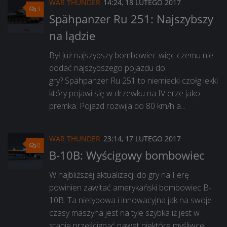
WAR THUNDER
14:24, 18 LUTEGO 2017
3
Spähpanzer Ru 251: Najszybszy
na lądzie
Był już najszybszy bombowiec więc czemu nie
dodać najszybszego pojazdu do
gry? Spähpanzer Ru 251 to niemiecki czołg lekki
który pojawi się w drzewku na IV erze jako
premka. Pojazd rozwija do 80 km/h a...
WAR THUNDER
23:14, 17 LUTEGO 2017
0
B-10B: Wyścigowy bombowiec
W najbliższej aktualizacji do gry na I erę
powinien zawitać amerykański bombowiec B-
10B. Ta nietypowa i innowacyjna jak na swoje
czasy maszyna jest na tyle szybka iż jest w
stanie prześcignąć nawet niektóre myśliwce!...