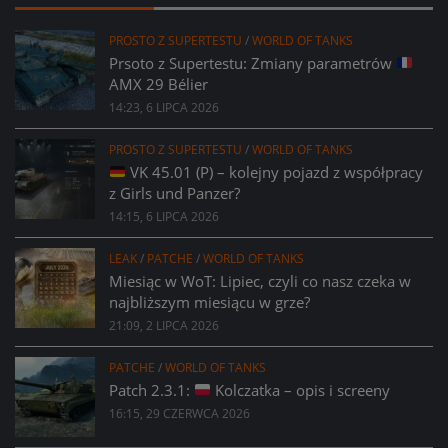
PROSTO Z SUPERTESTU
/
WORLD OF TANKS
Prsoto z Supertestu: Zmiany parametrów
AMX 29 Bélier
14:23, 6 LIPCA 2026
PROSTO Z SUPERTESTU
/
WORLD OF TANKS
VK 45.01 (P) – kolejny pojazd z współpracy
z Girls und Panzer?
14:15, 6 LIPCA 2026
LEAK
/
PATCHE
/
WORLD OF TANKS
Miesiąc w WoT: Lipiec, czyli co nasz czeka w
najbliższym miesiącu w grze?
21:09, 2 LIPCA 2026
PATCHE
/
WORLD OF TANKS
Patch 2.3.1:
Kolczatka – opis i screeny
16:15, 29 CZERWCA 2026