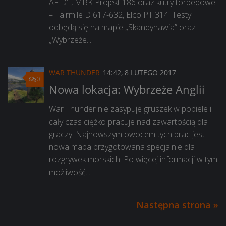
AF D1, MBK Projekt 186 oraz kutry torpedowe
– Fairmile D 617-632, Elco PT 314. Testy
odbędą się na mapie „Skandynawia” oraz
„Wybrzeże...
WAR THUNDER
14:42, 8 LUTEGO 2017
0
Nowa lokacja: Wybrzeże Anglii
War Thunder nie zasypuje gruszek w popiele i
cały czas ciężko pracuje nad zawartością dla
graczy. Najnowszym owocem tych prac jest
nowa mapa przygotowana specjalnie dla
rozgrywek morskich. Po więcej informacji w tym
możliwość...
Następna strona »