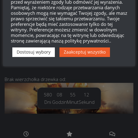
przed wyrażeniem zgody lub odmówić jej wyrażenia.
Pamiętaj, że niektóre rodzaje przetwarzania danych
Zaloguj się
osobowych mogą nie wymagać Twojej zgody, ale masz
prawo sprzeciwić się takiemu przetwarzaniu. Twoje
preferencje będą mieć zastosowanie tylko do tej
Kanał wpisów
witryny. Preferencje możesz zmienić w dowolnym
momencie, powracając na tę witrynę lub odwiedzając
stronę zawierającą naszą politykę prywatności..
Kanał komentarzy
Dostosuj wybory
Zaakceptuj wszystko
WordPress.org
Brak
wierzchołka drzewka
od:
580
08
55
12
Dni
Godzin
Minut
Sekund