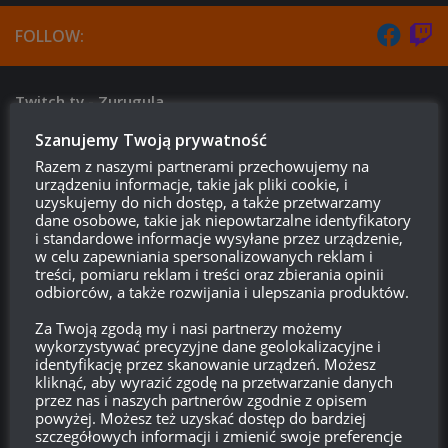
FOLLOW:
Twitch.tv - Zurugula
Szanujemy Twoją prywatność
Razem z naszymi partnerami przechowujemy na
urządzeniu informacje, takie jak pliki cookie, i
uzyskujemy do nich dostęp, a także przetwarzamy
dane osobowe, takie jak niepowtarzalne identyfikatory
i standardowe informacje wysyłane przez urządzenie,
w celu zapewniania spersonalizowanych reklam i
treści, pomiaru reklam i treści oraz zbierania opinii
odbiorców, a także rozwijania i ulepszania produktów.
Szukaj:
Za Twoją zgodą my i nasi partnerzy możemy
wykorzystywać precyzyjne dane geolokalizacyjne i
identyfikację przez skanowanie urządzeń. Możesz
kliknąć, aby wyrazić zgodę na przetwarzanie danych
LOGOWANIE
przez nas i naszych partnerów zgodnie z opisem
powyżej. Możesz też uzyskać dostęp do bardziej
szczegółowych informacji i zmienić swoje preferencje
Zarejestruj się