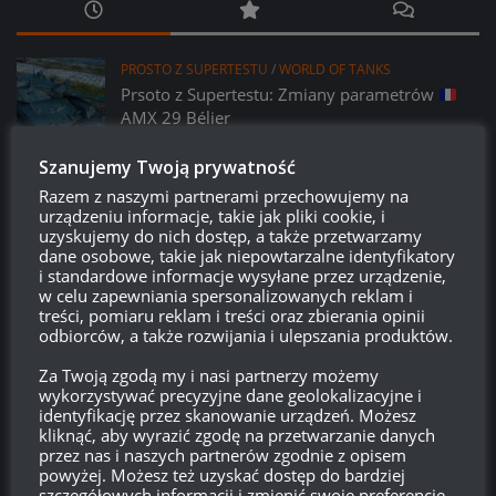
PROSTO Z SUPERTESTU
/
WORLD OF TANKS
Prsoto z Supertestu: Zmiany parametrów
AMX 29 Bélier
14:23, 6 LIPCA 2026
Szanujemy Twoją prywatność
PROSTO Z SUPERTESTU
/
WORLD OF TANKS
Razem z naszymi partnerami przechowujemy na
VK 45.01 (P) – kolejny pojazd z współpracy
urządzeniu informacje, takie jak pliki cookie, i
uzyskujemy do nich dostęp, a także przetwarzamy
z Girls und Panzer?
dane osobowe, takie jak niepowtarzalne identyfikatory
14:15, 6 LIPCA 2026
i standardowe informacje wysyłane przez urządzenie,
w celu zapewniania spersonalizowanych reklam i
LEAK
/
PATCHE
/
WORLD OF TANKS
treści, pomiaru reklam i treści oraz zbierania opinii
odbiorców, a także rozwijania i ulepszania produktów.
Miesiąc w WoT: Lipiec, czyli co nasz czeka w
najbliższym miesiącu w grze?
Za Twoją zgodą my i nasi partnerzy możemy
21:09, 2 LIPCA 2026
wykorzystywać precyzyjne dane geolokalizacyjne i
identyfikację przez skanowanie urządzeń. Możesz
PATCHE
/
WORLD OF TANKS
kliknąć, aby wyrazić zgodę na przetwarzanie danych
przez nas i naszych partnerów zgodnie z opisem
Patch 2.3.1:
Kolczatka – opis i screeny
powyżej. Możesz też uzyskać dostęp do bardziej
16:15, 29 CZERWCA 2026
szczegółowych informacji i zmienić swoje preferencje