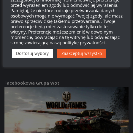
przed wyrażeniem zgody lub odmówić jej wyrażenia.
Pamiętaj, że niektóre rodzaje przetwarzania danych
PATCHE
/
WORLD OF TANKS
osobowych mogą nie wymagać Twojej zgody, ale masz
Patch 2.3.1:
63TP Rycerski – opis i screeny
prawo sprzeciwić się takiemu przetwarzaniu. Twoje
preferencje będą mieć zastosowanie tylko do tej
16:08, 29 CZERWCA 2026
witryny. Preferencje możesz zmienić w dowolnym
momencie, powracając na tę witrynę lub odwiedzając
stronę zawierającą naszą politykę prywatności..
PATCHE
/
WORLD OF TANKS
Patch 2.3.1:
Donnola – opis i screeny
Dostosuj wybory
Zaakceptuj wszystko
15:59, 29 CZERWCA 2026
Facebookowa Grupa Wot