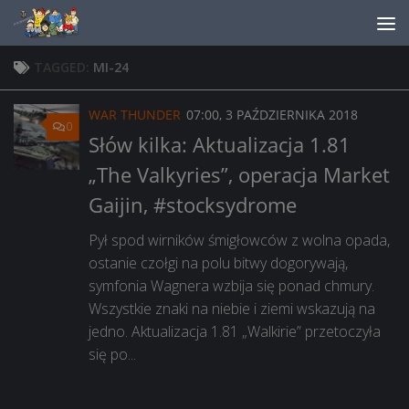
Skip to content
TAGGED:
MI-24
WAR THUNDER
07:00, 3 PAŹDZIERNIKA 2018
0
Słów kilka: Aktualizacja 1.81
„The Valkyries”, operacja Market
Gaijin, #stocksydrome
Pył spod wirników śmigłowców z wolna opada,
ostanie czołgi na polu bitwy dogorywają,
symfonia Wagnera wzbija się ponad chmury.
Wszystkie znaki na niebie i ziemi wskazują na
jedno. Aktualizacja 1.81 „Walkirie” przetoczyła
się po...