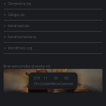
Zarejestruj się
Zaloguj się
Kanał wpisów
Kanał komentarzy
WordPress.org
Brak
wierzchołka drzewka
od:
579
11
53
07
Dni
Godzin
Minut
Sekund