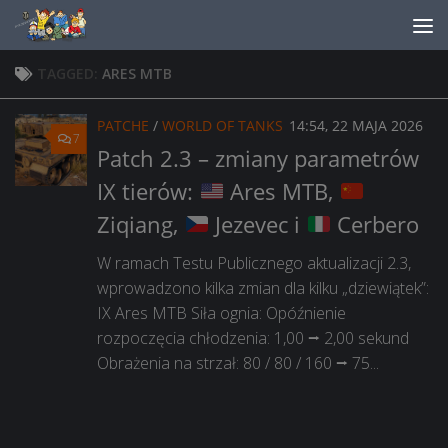
Skip to content
TAGGED:
ARES MTB
PATCHE
/
WORLD OF TANKS
14:54, 22 MAJA 2026
7
Patch 2.3 – zmiany parametrów
IX tierów:
Ares MTB,
Ziqiang,
Jezevec i
Cerbero
W ramach Testu Publicznego aktualizacji 2.3,
wprowadzono kilka zmian dla kilku „dziewiątek”:
IX Ares MTB Siła ognia: Opóźnienie
rozpoczęcia chłodzenia: 1,00 ⭢ 2,00 sekund
Obrażenia na strzał: 80 / 80 / 160 ⭢ 75...