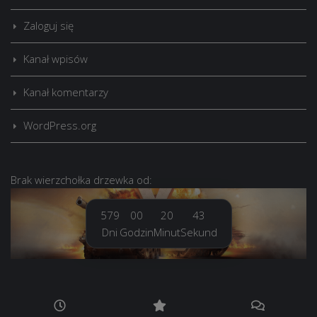
Zaloguj się
Kanał wpisów
Kanał komentarzy
WordPress.org
Brak
wierzchołka drzewka
od:
579
00
20
44
Dni
Godzin
Minut
Sekund