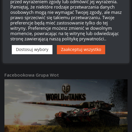
przed wyrażeniem zgody lub odmówić jej wyrażenia.
PATCHE
/
WORLD OF TANKS
Pamiętaj, że niektóre rodzaje przetwarzania danych
Patch 2.3.1:
63TP Rycerski – opis i screeny
osobowych mogą nie wymagać Twojej zgody, ale masz
prawo sprzeciwić się takiemu przetwarzaniu. Twoje
16:08, 29 CZERWCA 2026
preferencje będą mieć zastosowanie tylko do tej
witryny. Preferencje możesz zmienić w dowolnym
momencie, powracając na tę witrynę lub odwiedzając
PATCHE
/
WORLD OF TANKS
stronę zawierającą naszą politykę prywatności..
Patch 2.3.1:
Donnola – opis i screeny
15:59, 29 CZERWCA 2026
Dostosuj wybory
Zaakceptuj wszystko
Facebookowa Grupa Wot