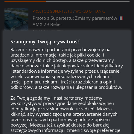
PROSTO Z SUPERTESTU
/
WORLD OF TANKS
Prsoto z Supertestu: Zmiany parametrów
AMX 29 Bélier
14:23, 6 LIPCA 2026
Szanujemy Twoją prywatność
PROSTO Z SUPERTESTU
/
WORLD OF TANKS
Razem z naszymi partnerami przechowujemy na
VK 45.01 (P) – kolejny pojazd z współpracy
urządzeniu informacje, takie jak pliki cookie, i
z Girls und Panzer?
uzyskujemy do nich dostęp, a także przetwarzamy
14:15, 6 LIPCA 2026
dane osobowe, takie jak niepowtarzalne identyfikatory
i standardowe informacje wysyłane przez urządzenie,
w celu zapewniania spersonalizowanych reklam i
LEAK
/
PATCHE
/
WORLD OF TANKS
treści, pomiaru reklam i treści oraz zbierania opinii
Miesiąc w WoT: Lipiec, czyli co nasz czeka w
odbiorców, a także rozwijania i ulepszania produktów.
najbliższym miesiącu w grze?
21:09, 2 LIPCA 2026
Za Twoją zgodą my i nasi partnerzy możemy
wykorzystywać precyzyjne dane geolokalizacyjne i
identyfikację przez skanowanie urządzeń. Możesz
PATCHE
/
WORLD OF TANKS
kliknąć, aby wyrazić zgodę na przetwarzanie danych
Patch 2.3.1:
Kolczatka – opis i screeny
przez nas i naszych partnerów zgodnie z opisem
16:15, 29 CZERWCA 2026
powyżej. Możesz też uzyskać dostęp do bardziej
szczegółowych informacji i zmienić swoje preferencje