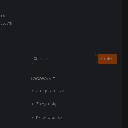
om w
stawił
Szukaj:
LOGOWANIE
Zarejestruj się
Zaloguj się
Kanał wpisów