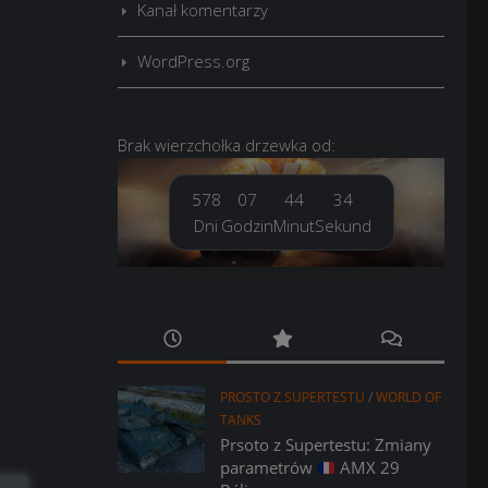
Kanał komentarzy
WordPress.org
Brak
wierzchołka drzewka
od:
578
07
44
35
Dni
Godzin
Minut
Sekund
PROSTO Z SUPERTESTU
/
WORLD OF
TANKS
Prsoto z Supertestu: Zmiany
parametrów
AMX 29