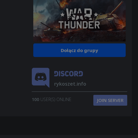
Dołącz do grupy
rykoszet.info
100
USER(S) ONLINE
JOIN SERVER