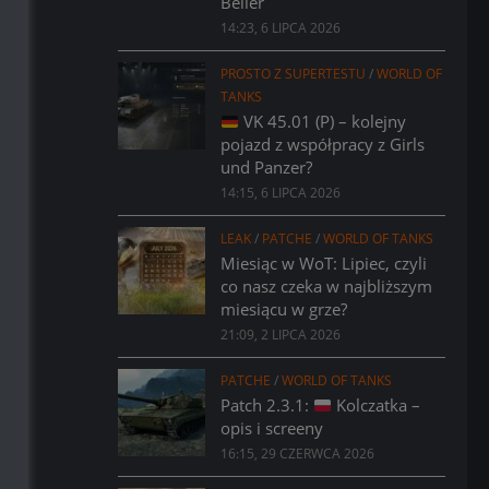
Bélier
14:23, 6 LIPCA 2026
PROSTO Z SUPERTESTU
/
WORLD OF
TANKS
VK 45.01 (P) – kolejny
pojazd z współpracy z Girls
und Panzer?
14:15, 6 LIPCA 2026
LEAK
/
PATCHE
/
WORLD OF TANKS
Miesiąc w WoT: Lipiec, czyli
co nasz czeka w najbliższym
miesiącu w grze?
21:09, 2 LIPCA 2026
PATCHE
/
WORLD OF TANKS
Patch 2.3.1:
Kolczatka –
opis i screeny
16:15, 29 CZERWCA 2026