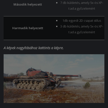
7 db küldetés, amely 5x-ös XP-
Második helyezett
t ad a győzelemért
1db egyedi 2D csapat stílus
3 db küldetés, amely 5x-ös XP-
Harmadik helyezett
t ad a győzelemért
A képek nagyításához kattints a képre.