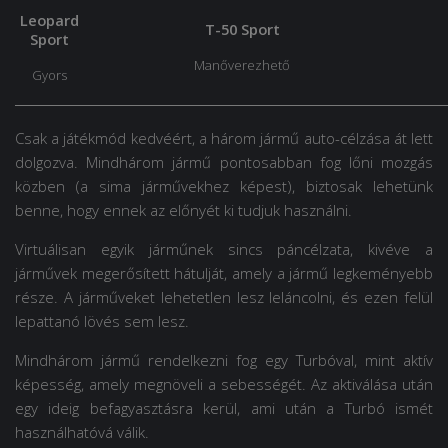
Leopard
Т-50 Sport
Sport
Manőverezhető
Gyors
Csak a játékmód kedvéért, a három jármű auto-célzása át lett
dolgozva. Mindhárom jármű pontosabban fog lőni mozgás
közben (a sima járművekhez képest), biztosak lehetünk
benne, hogy ennek az előnyét ki tudjuk használni.
Virtuálisan egyik járműnek sincs páncélzata, kivéve a
járművek megerősített hátulját, amely a jármű legkeményebb
része. A járműveket lehetetlen lesz leláncolni, és ezen felül
lepattanó lövés sem lesz.
Mindhárom jármű rendelkezni fog egy Turbóval, mint aktív
képesség, amely megnöveli a sebességét. Az aktiválása után
egy ideig befagyasztásra kerül, ami után a Turbó ismét
használhatóvá válik.