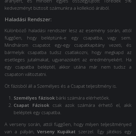
aranyért, és minden egyes összegyűjtött Töredék 5%
kedvezményt biztosít számunkra a kollekció árából.
Haladási Rendszer:
Különböző haladási rendszer lesz az esemény során, attól
függően, hogy beléptünk-e egy csapatba, vagy sem.
Mindhárom csapatot egy-egy csapatkapitány vezeti, és
bármelyik csapatba tudsz csatlakozni, hogy megkapd az
esetleges jutalmakat, ugyanazokért az eredményekért. Ha
egy csapatba beléptél, akkor utána már nem tudsz a
csapaton változtatni.
Öt fázisból áll a Személyes és a Csapat teljesítmény is.
Személyes fázisok
bárki számára elérhetőek.
Csapat Fázisok
csak azok számára érhető el, akik
beléptek egy csapatba.
A verseny során, attól függően, hogy milyen teljesítményed
van a pályán,
Verseny Kupákat
szerzel. Egy játékos egy