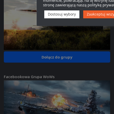
momencie, powracając na tę witrynę lu
stronę zawierającą naszą politykę prywat
Dostosuj wybory
Zaakceptuj wsz
Dołącz do grupy
Facebookowa Grupa WoWs