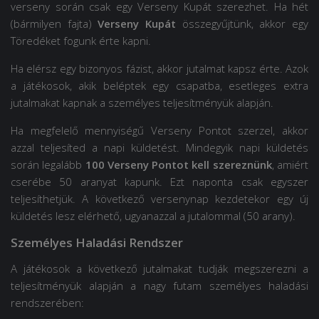
verseny során csak egy Verseny Kupát szerezhet. Ha hét
(bármilyen fajta)
Verseny Kupát
összegyűjtünk, akkor egy
Töredéket fogunk érte kapni.
Ha elérsz egy bizonyos fázist, akkor jutalmat kapsz érte. Azok
a játékosok, akik beléptek egy csapatba, esetleges extra
jutalmakat kapnak a személyes teljesítményük alapján.
Ha megfelelő mennyiségű Verseny Pontot szerzel, akkor
azzal teljesíted a napi küldetést. Mindegyik napi küldetés
során legalább
100 Verseny Pontot kell szereznünk
, amiért
cserébe 50 aranyat kapunk. Ezt naponta csak egyszer
teljesíthetjük. A következő versenynap kezdetekor egy új
küldetés lesz elérhető, ugyanazzal a jutalommal (50 arany).
Személyes Haladási Rendszer
A játékosok a következő jutalmakat tudják megszerezni a
teljesítményük alapján a nagy futam személyes haladási
rendszerében: