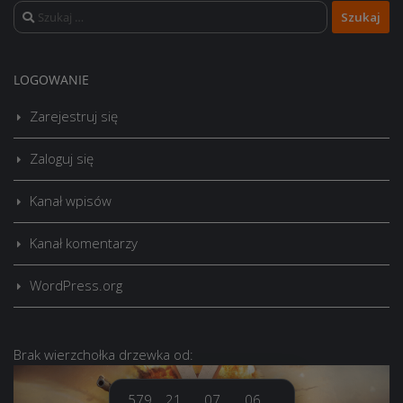
Szukaj:
LOGOWANIE
Zarejestruj się
Zaloguj się
Kanał wpisów
Kanał komentarzy
WordPress.org
Brak
wierzchołka drzewka
od:
579
21
07
07