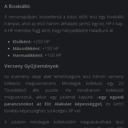
A Boxkiálló:
A versenypályán, közvetlenül a bázis előtt lesz egy boxkiálló
(rámpa), ahol az első három áthaladó jármű egy kis HP-t kap.
A HP mértéke függ attól, hogy hányadikként haladtunk át:
Elsőként:
+250 HP
Másodikként:
+150 HP
Harmadikként:
+100 HP
Verseny Gyűjtemények:
Az esemény ideje alatt lehetőségünk lesz három verseny
kollekció megszerzésére. Mindegyik kollekció egy 20
Töredékből álló puzzle. Ha mindhárom kollekciót
megszereztük, akkor egy jutalmat kapunk –
egy egyedi
parancsnokot az Elit Alakulat képességgel,
és kettő
további képességhez szükséges XP-vel.
A jutalom mindegyik kollekcióért megvásárolható lesz