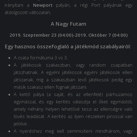
irányítani a
Newport
pályán, a régi Port pályának egy
átdolgozott változatán.
A Nagy Futam
2019. Szeptember 23 (04:00)-2019. Október 7 (04:00)
Egy hasznos összefoglaló a játékmód szabályairól:
A csata formátuma 3 vs 3.
A játékosok szakaszban, vagy random csapatban
játszhatnak. A egyéni játékosok egyéni játékosok ellen
játszanak, míg a szakaszban levő játékosok pedig egy
másik szakasz ellen fognak játszani.
A kettő pálya (a saját, és az ellenfelé) párhuzamos
egymással, és egy kerítés választja el őket egymástól,
amely néhány helyen lehetővé teszi az ellenségre való
lövés leadását. A kerítés az ilyen részeken pirossal van
jelölve.
A nyeréshez meg kell semmisíteni mindhárom, vagy