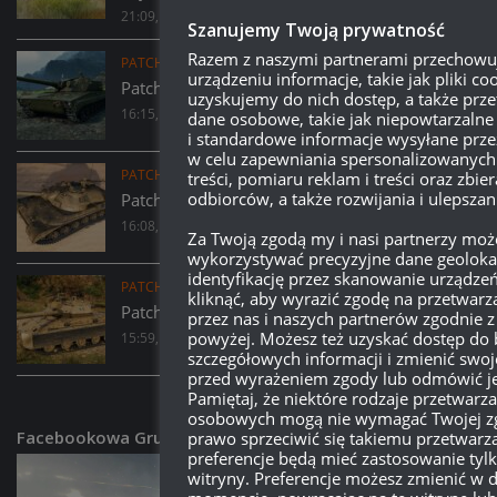
21:09, 2 LIPCA 2026
Szanujemy Twoją prywatność
Razem z naszymi partnerami przechow
PATCHE
/
WORLD OF TANKS
urządzeniu informacje, takie jak pliki coo
Patch 2.3.1:
Kolczatka – opis i screeny
uzyskujemy do nich dostęp, a także pr
16:15, 29 CZERWCA 2026
dane osobowe, takie jak niepowtarzalne 
i standardowe informacje wysyłane prze
w celu zapewniania spersonalizowanych
PATCHE
/
WORLD OF TANKS
treści, pomiaru reklam i treści oraz zbier
odbiorców, a także rozwijania i ulepsza
Patch 2.3.1:
63TP Rycerski – opis i screeny
16:08, 29 CZERWCA 2026
Za Twoją zgodą my i nasi partnerzy mo
wykorzystywać precyzyjne dane geolokal
identyfikację przez skanowanie urządze
PATCHE
/
WORLD OF TANKS
kliknąć, aby wyrazić zgodę na przetwar
Patch 2.3.1:
Donnola – opis i screeny
przez nas i naszych partnerów zgodnie 
powyżej. Możesz też uzyskać dostęp do 
15:59, 29 CZERWCA 2026
szczegółowych informacji i zmienić swoj
przed wyrażeniem zgody lub odmówić je
Pamiętaj, że niektóre rodzaje przetwarz
osobowych mogą nie wymagać Twojej zg
Facebookowa Grupa Wot
prawo sprzeciwić się takiemu przetwarz
preferencje będą mieć zastosowanie tylk
witryny. Preferencje możesz zmienić w