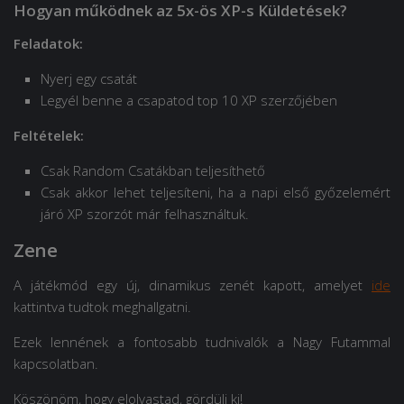
Hogyan működnek az 5x-ös XP-s Küldetések?
Feladatok:
Nyerj egy csatát
Legyél benne a csapatod top 10 XP szerzőjében
Feltételek:
Csak Random Csatákban teljesíthető
Csak akkor lehet teljesíteni, ha a napi első győzelemért
járó XP szorzót már felhasználtuk.
Zene
A játékmód egy új, dinamikus zenét kapott, amelyet
ide
kattintva tudtok meghallgatni.
Ezek lennének a fontosabb tudnivalók a Nagy Futammal
kapcsolatban.
Köszönöm, hogy elolvastad, gördülj ki!