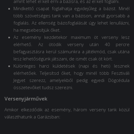
amint lehet el kell érni a bázisra, és az el kell foglalni.
Mindkettő csapat foglalhatja egyidejűleg a bázist. Minél
több szövetséges tank van a bázison, annál gyorsabb a
foglalás. Az ellenség bázisfoglalását úgy lehet lenullázni,
ha megsebesítjük őket.
Az esemény kezdetekor maximum öt verseny lesz
elérhető. Az ötödik verseny után 40 percre
befagyasztásra kerül számunkra a játékmód, csak utána
lesz lehetőségünk játszani, de ismét csak öt kört.
Különleges harci küldetések (napi és heti) lesznek
elérhetőek. Teljesítsd őket, hogy minél több Fesztiváli
Jegyet szerezz, amelyekből pedig egyedi Dögcédula
összetevőket tudsz szerezni.
Versenyjárművek
Amikor elkezdődik az esemény, három verseny tank közül
választhatunk a Garázsban: