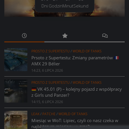
Dni
Godzin
Minut
Sekund
PROSTO Z SUPERTESTU
/
WORLD OF TANKS
Prsoto z Supertestu: Zmiany parametrów
AMX 29 Bélier
14:23, 6 LIPCA 2026
PROSTO Z SUPERTESTU
/
WORLD OF TANKS
VK 45.01 (P) – kolejny pojazd z współpracy
z Girls und Panzer?
14:15, 6 LIPCA 2026
LEAK
/
PATCHE
/
WORLD OF TANKS
Miesiąc w WoT: Lipiec, czyli co nasz czeka w
najbliższym miesiącu w grze?