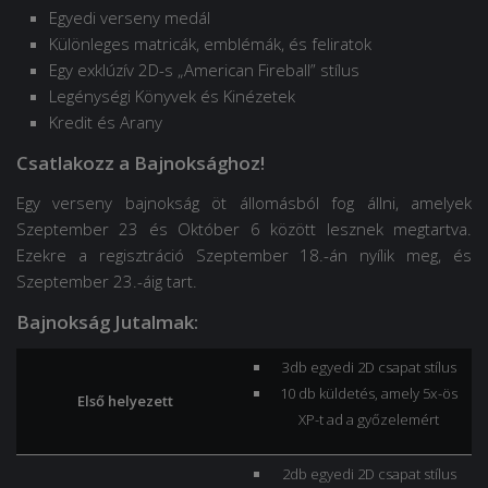
Egyedi verseny medál
Különleges matricák, emblémák, és feliratok
Egy exklúzív 2D-s „American Fireball” stílus
Legénységi Könyvek és Kinézetek
Kredit és Arany
Csatlakozz a Bajnoksághoz!
Egy verseny bajnokság öt állomásból fog állni, amelyek
Szeptember 23 és Október 6 között lesznek megtartva.
Ezekre a regisztráció Szeptember 18.-án nyílik meg, és
Szeptember 23.-áig tart.
Bajnokság Jutalmak:
3db egyedi 2D csapat stílus
10 db küldetés, amely 5x-ös
Első helyezett
XP-t ad a győzelemért
2db egyedi 2D csapat stílus