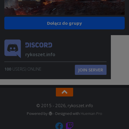
Dołącz do grupy
rykoszet.info
100
USER(S) ONLINE
JOIN SERVER
© 2015 - 2026, rykoszet.info
Powered by
- Designed with
Hueman Pro