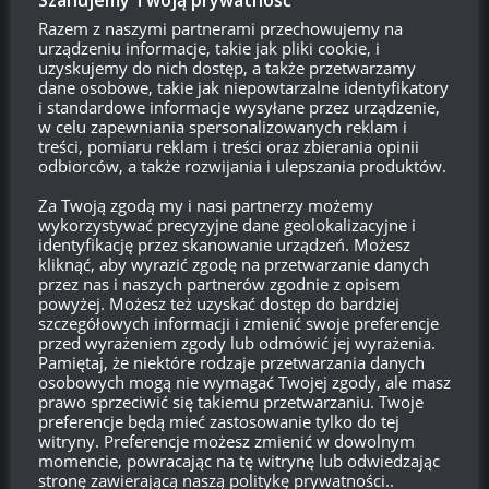
Razem z naszymi partnerami przechowujemy na
581
00
01
52
urządzeniu informacje, takie jak pliki cookie, i
Dni
Godzin
Minut
Sekund
uzyskujemy do nich dostęp, a także przetwarzamy
dane osobowe, takie jak niepowtarzalne identyfikatory
i standardowe informacje wysyłane przez urządzenie,
w celu zapewniania spersonalizowanych reklam i
treści, pomiaru reklam i treści oraz zbierania opinii
odbiorców, a także rozwijania i ulepszania produktów.
Za Twoją zgodą my i nasi partnerzy możemy
wykorzystywać precyzyjne dane geolokalizacyjne i
PROSTO Z SUPERTESTU
/
WORLD OF TANKS
identyfikację przez skanowanie urządzeń. Możesz
Prsoto z Supertestu: Zmiany parametrów
kliknąć, aby wyrazić zgodę na przetwarzanie danych
AMX 29 Bélier
przez nas i naszych partnerów zgodnie z opisem
14:23, 6 LIPCA 2026
powyżej. Możesz też uzyskać dostęp do bardziej
szczegółowych informacji i zmienić swoje preferencje
przed wyrażeniem zgody lub odmówić jej wyrażenia.
PROSTO Z SUPERTESTU
/
WORLD OF TANKS
Pamiętaj, że niektóre rodzaje przetwarzania danych
VK 45.01 (P) – kolejny pojazd z współpracy
osobowych mogą nie wymagać Twojej zgody, ale masz
z Girls und Panzer?
prawo sprzeciwić się takiemu przetwarzaniu. Twoje
preferencje będą mieć zastosowanie tylko do tej
14:15, 6 LIPCA 2026
witryny. Preferencje możesz zmienić w dowolnym
momencie, powracając na tę witrynę lub odwiedzając
LEAK
/
PATCHE
/
WORLD OF TANKS
stronę zawierającą naszą politykę prywatności..