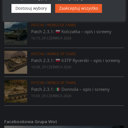
Miesiąc w WoT: Lipiec, czyli co nasz czeka w
najbliższym miesiącu w grze?
Dostosuj wybory
Zaakceptuj wszystko
21:09, 2 LIPCA 2026
PATCHE
/
WORLD OF TANKS
Patch 2.3.1:
Kolczatka – opis i screeny
16:15, 29 CZERWCA 2026
PATCHE
/
WORLD OF TANKS
Patch 2.3.1:
63TP Rycerski – opis i screeny
16:08, 29 CZERWCA 2026
PATCHE
/
WORLD OF TANKS
Patch 2.3.1:
Donnola – opis i screeny
15:59, 29 CZERWCA 2026
Facebookowa Grupa Wot