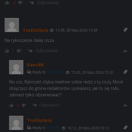
Odpowiedz
-2
Trolllollolo
13:38, 28 lipca 2026 13:38
Na rykoszecie dalej cisza
Odpowiedz
2
Raxo88
Reply to
Trolllollolo
15:20, 29 lipca 2026 15:20
No cóż, Rykoszet chyba świetnie sobie radzi z tą ciszą. Może
dołączysz do grona redaktorów i pokażesz, jak to się robi,
zamiast tylko obserwować?
Odpowiedz
-2
Trolllollolo
Reply to
Raxo88
19:12, 29 lipca 2026 19:12