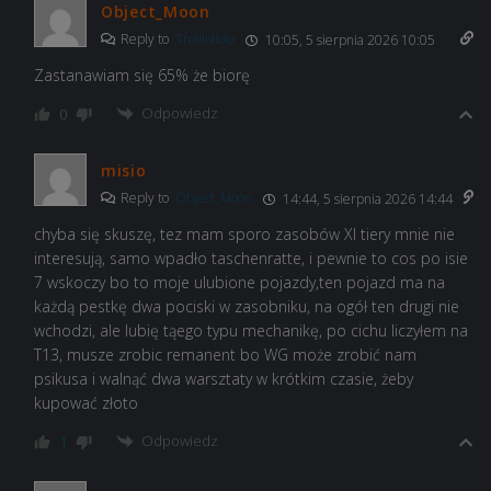
Object_Moon
Reply to
Trolllollolo
10:05, 5 sierpnia 2026 10:05
Zastanawiam się 65% że biorę
Odpowiedz
0
misio
Reply to
Object_Moon
14:44, 5 sierpnia 2026 14:44
chyba się skuszę, tez mam sporo zasobów XI tiery mnie nie
interesują, samo wpadło taschenratte, i pewnie to cos po isie
7 wskoczy bo to moje ulubione pojazdy,ten pojazd ma na
każdą pestkę dwa pociski w zasobniku, na ogół ten drugi nie
wchodzi, ale lubię tąego typu mechanikę, po cichu liczyłem na
T13, musze zrobic remanent bo WG może zrobić nam
psikusa i walnąć dwa warsztaty w krótkim czasie, żeby
kupować złoto
Odpowiedz
1