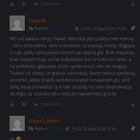
Odpowiedz
1
Raxo88
Reply to
Object_Moon
11:24, 22 lipca 2026 11:24
WG od dawna milczy. Nawet Warsztat jest praktycznie martwy
– zero przecieków, zero konkretów, co planują i kiedy. Wygląda
to tak, jakby sami powoli uśmiercali własną grę. Brak wsparcia,
brak nowych map, od lat wałkowane jest w kółko to samo, a
na problemy zgłaszane przez społeczność nikt nie reaguje.
Trudno się dziwić, że gracze odchodzą, skoro twórcy sprawiają
wrażenie, jakby stracili zainteresowanie rozwijaniem gry. Jeśli
dalej będą prowadzić ją w taki sposób, to sami doprowadzą
do tego, że zostaną tylko nieliczni najwierniejsi gracze.
Odpowiedz
2
Object_Moon
Reply to
Raxo88
15:20, 22 lipca 2026 15:20
ok