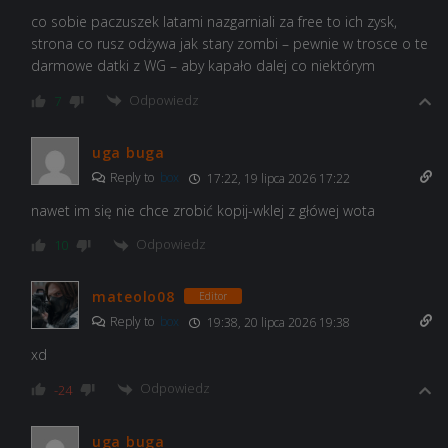
co sobie paczuszek latami nazgarniali za free to ich zysk,
strona co rusz odżywa jak stary zombi – pewnie w trosce o te
darmowe datki z WG – aby kapało dalej co niektórym
Odpowiedz
7
uga buga
Reply to
box
17:22, 19 lipca 2026 17:22
nawet im się nie chce zrobić kopij-wklej z główej wota
Odpowiedz
10
mateolo08
Editor
Reply to
box
19:38, 20 lipca 2026 19:38
xd
Odpowiedz
-24
uga buga