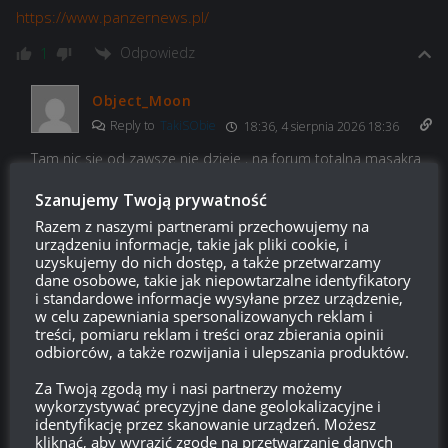
https://www.panzernews.pl/
Odpowiedz
1
Object_Moon
Reply to
TakiSObie
18:36, 4 sierpnia 2026 18:36
Tam nic się od zawsze nie dzieje , na forum totalna masakra
nikt nic nie piszę
Szanujemy Twoją prywatność
Odpowiedz
1
Razem z naszymi partnerami przechowujemy na
urządzeniu informacje, takie jak pliki cookie, i
uzyskujemy do nich dostęp, a także przetwarzamy
dane osobowe, takie jak niepowtarzalne identyfikatory
i standardowe informacje wysyłane przez urządzenie,
KW1S
17:23, 1 sierpnia 2026 17:23
w celu zapewniania spersonalizowanych reklam i
treści, pomiaru reklam i treści oraz zbierania opinii
Sytuacja przypomina raczej muchę, która usiadła na lep. Wisi i
odbiorców, a także rozwijania i ulepszania produktów.
patrzy. Jeszcze wygląda normalnie, jeszcze rusza ostatnią
Za Twoją zgodą my i nasi partnerzy możemy
wolna nogą i co jakiś czas próbuje poderwać sie lotu, ale nic z
wykorzystywać precyzyjne dane geolokalizacyjne i
tego. Do jej głowy pomału dochodzi, że to już koniec !! Bez
identyfikację przez skanowanie urządzeń. Możesz
odbioru.
kliknąć, aby wyrazić zgodę na przetwarzanie danych