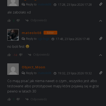
Reply to
mateolo08
17:28, 23 lipca 2026 17:28
ale zabolało xd
Odpowiedz
3
mateolo08
Editor
Reply to
uga buga
17:48, 23 lipca 2026 17:48
no boli fest
Odpowiedz
-14
Object_Moon
Reply to
mateolo08
19:32, 23 lipca 2026 19:32
Co mają pisać jak niema nawet o czym , wszystko jest albo
testowane albo prototypowe mapy które pojawią się w grze
pewno w latach 30
Odpowiedz
1