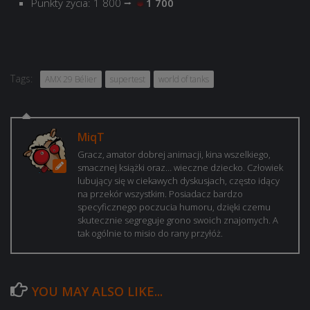
Punkty życia: 1 800 ⭢
1 700
Tags:
AMX 29 Bélier
supertest
world of tanks
MiqT
Gracz, amator dobrej animacji, kina wszelkiego,
smacznej książki oraz… wieczne dziecko. Człowiek
lubujący się w ciekawych dyskusjach, często idący
na przekór wszystkim. Posiadacz bardzo
specyficznego poczucia humoru, dzięki czemu
skutecznie segreguje grono swoich znajomych. A
tak ogólnie to misio do rany przyłóż.
YOU MAY ALSO LIKE...