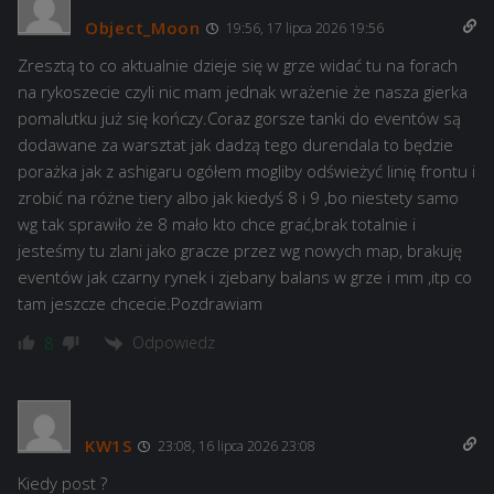
Object_Moon
19:56, 17 lipca 2026 19:56
Zresztą to co aktualnie dzieje się w grze widać tu na forach
na rykoszecie czyli nic mam jednak wrażenie że nasza gierka
pomalutku już się kończy.Coraz gorsze tanki do eventów są
dodawane za warsztat jak dadzą tego durendala to będzie
porażka jak z ashigaru ogółem mogliby odświeżyć linię frontu i
zrobić na różne tiery albo jak kiedyś 8 i 9 ,bo niestety samo
wg tak sprawiło że 8 mało kto chce grać,brak totalnie i
jesteśmy tu zlani jako gracze przez wg nowych map, brakuję
eventów jak czarny rynek i zjebany balans w grze i mm ,itp co
tam jeszcze chcecie.Pozdrawiam
Odpowiedz
8
KW1S
23:08, 16 lipca 2026 23:08
Kiedy post ?