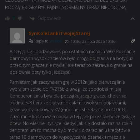
POCZĄTEK GRY BYŁ FAJNY I NORMALNY TERAZ NIEUDOLNĄ
Odpowiedz
7
SynKoleżankiTwojejStarej
Reply to
waldo5
10:36, 23 lipca 2026 10:36
A czego się spodziewałeś po ostatnich ruchach WG? Rozdanie
darmowych wysokich tierów było drogą do grania na boty (już
przed tym gracze nie myśleli ale teraz to zakrawa o granie na
dosłownie boty tylko jeżdżące).
Pamietam jak zaczynałem grę w 2012r. jako pierwszą linie
wybrałem sobie do FV215b z uwagi, że spodobał mi się
Conqueror. Linia była dla początkującego gracza cholernie
trudna: 5-8 tieru ze słąbymi działami i wolnymi pojazdami,
gdzie wtedy królowały KV (mobilne i strzelające po 400). Oj
dużo mnie kosztowała nauka w tej grze przez pierwsze tysiące
bitew. No właśnie.. tysiące. Kiedyś jak się dostało raz na rok 3
tier premium to można było mówić o zarabianiu kredytów a
teraz 10 darmowych do wypożyczenia ósemek i męcz się