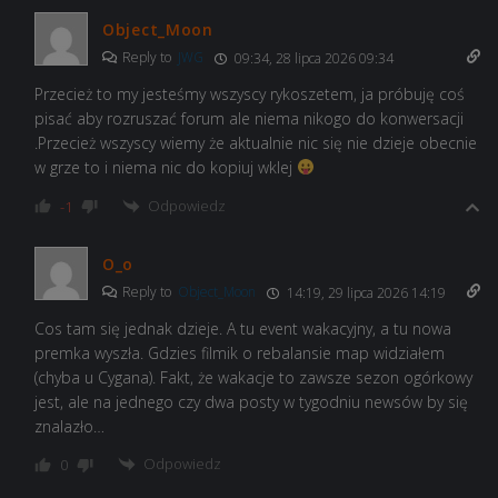
Object_Moon
Reply to
JWG
09:34, 28 lipca 2026 09:34
Przecież to my jesteśmy wszyscy rykoszetem, ja próbuję coś
pisać aby rozruszać forum ale niema nikogo do konwersacji
.Przecież wszyscy wiemy że aktualnie nic się nie dzieje obecnie
w grze to i niema nic do kopiuj wklej
Odpowiedz
-1
O_o
Reply to
Object_Moon
14:19, 29 lipca 2026 14:19
Cos tam się jednak dzieje. A tu event wakacyjny, a tu nowa
premka wyszła. Gdzies filmik o rebalansie map widziałem
(chyba u Cygana). Fakt, że wakacje to zawsze sezon ogórkowy
jest, ale na jednego czy dwa posty w tygodniu newsów by się
znalazło…
Odpowiedz
0