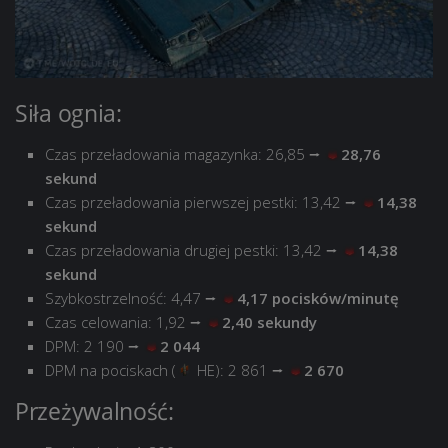
Siła ognia:
Czas przeładowania magazynka: 26,85 ⭢
28,76
sekund
Czas przeładowania pierwszej pestki: 13,42 ⭢
14,38
sekund
Czas przeładowania drugiej pestki: 13,42 ⭢
14,38
sekund
Szybkostrzelność: 4,47 ⭢
4,17 pocisków/minutę
Czas celowania: 1,92 ⭢
2,40 sekundy
DPM: 2 190 ⭢
2 044
DPM na pociskach (
HE): 2 861 ⭢
2 670
Przeżywalność: