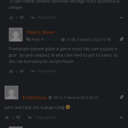
Ty sam odrób zadanie domowe odczego masz asystenta ai
chłopie
Odpowiedz
0
Object_Moon
Reply to
Raxor88
10:58, 8 sierpnia 2026 10:58
Powtarzam pytanie gdzie w gierce masz taki sam pojazd w
grze , bo jeśli uważasz że arta i ten med to jest to samo, to
idz i nie komentuj nic na tym forum
Odpowiedz
0
Trolllollolo
09:10, 5 sierpnia 2026 09:10
Jutro warsztat, kto kupuje czołg
Odpowiedz
0