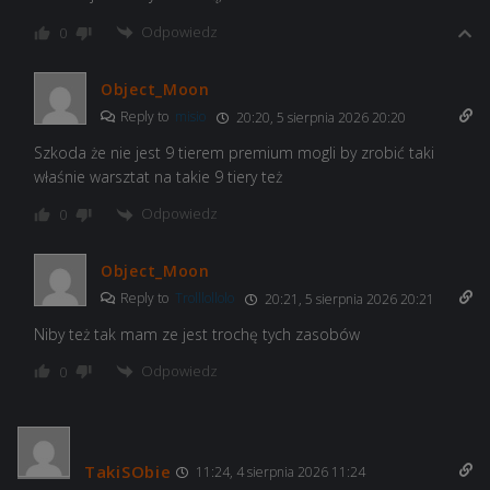
Odpowiedz
0
Object_Moon
Reply to
misio
20:20, 5 sierpnia 2026 20:20
Szkoda że nie jest 9 tierem premium mogli by zrobić taki
właśnie warsztat na takie 9 tiery też
Odpowiedz
0
Object_Moon
Reply to
Trolllollolo
20:21, 5 sierpnia 2026 20:21
Niby też tak mam ze jest trochę tych zasobów
Odpowiedz
0
TakiSObie
11:24, 4 sierpnia 2026 11:24