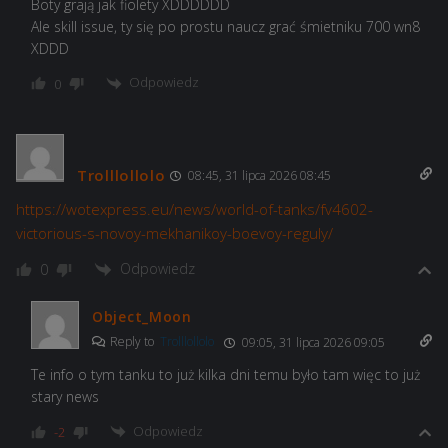
Boty grają jak fiolety XDDDDDD
Ale skill issue, ty się po prostu naucz grać śmietniku 700 wn8
XDDD
Odpowiedz
0
Trolllollolo
08:45, 31 lipca 2026 08:45
https://wotexpress.eu/news/world-of-tanks/fv4602-
victorious-s-novoy-mekhanikoy-boevoy-reguly/
Odpowiedz
0
Object_Moon
Reply to
Trolllollolo
09:05, 31 lipca 2026 09:05
Te info o tym tanku to już kilka dni temu było tam więc to już
stary news
Odpowiedz
-2