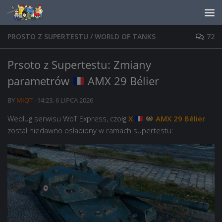
Skip to content
PROSTO Z SUPERTESTU
/
WORLD OF TANKS
72
Prsoto z Supertestu: Zmiany
parametrów
AMX 29 Bélier
BY
MIQT
·
14:23, 6 LIPCA 2026
Według serwisu WoT Express, czołg
X
AMX 29 Bélier
został niedawno osłabiony w ramach supertestu: