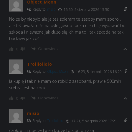
Object_Moon
Reply to
misio
15:50, 5 sierpnia 2026 15:50
No że by niebyło ale ja też zbieram te zasoby mam sporo ,
ale też uważam że na byle gówno tanka nie chcę wydawać bo
szkoda i nieważne jak dużo się ich ma to i tak szkoda na taki
badziew jak coś
Odpowiedz
0
Trolllollolo
Reply to
Object_Moon
16:29, 5 sierpnia 2026 16:29
Ja kupię i tak nie mam co robić z zasobami, prawie 500mln
srebra jest na kocie
Odpowiedz
0
misio
Reply to
Trolllollolo
17:21, 5 sierpnia 2026 17:21
czołowi jutuberzy twierdzą, że to klon burasa