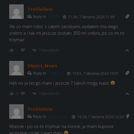
Trolllollolo
Reply to
Raxo88
11:36, 7 sierpnia 2026 11:36
Ale co mam robić z całymi zasobami,.wydałem ma niego
srebro a i tak mi jeszcze zostało 350 ml srebra,.po co mi to
trzymać
Odpowiedz
1
Object_Moon
Reply to
Trolllollolo
15:01, 7 sierpnia 2026 15:01
Heh no ja też go mam i jeszcze 7 takich mogę kupić
Odpowiedz
0
Trolllollolo
Reply to
Object_Moon
16:24, 7 sierpnia 2026 16:24
Właśnie i po co to trzymać na koncie, ja mam kupione
wszystkie czołgi z warsztatu