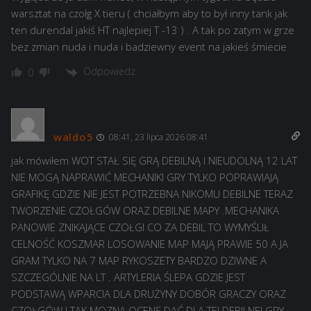
warsztat na czołg X tieru ( chciałbym aby to był inny tank jak
ten durendal jakiś HT najlepiej T -13 ) . A tak po zatym w grze
bez zmian nuda i nuda i badziewny event na jakieś śmiecie
Odpowiedz
0
waldo5
08:41, 23 lipca 2026 08:41
jak mówiłem WOT STAŁ SIĘ GRĄ DEBILNĄ I NIEUDOLNĄ 12 LAT
NIE MOGĄ NAPRAWIĆ MECHANIKI GRY TYLKO POPRAWIAJĄ
GRAFIKĘ GDZIE NIE JEST POTRZEBNA NIKOMU DEBILNE TERAZ
TWORZENIE CZOŁGÓW ORAZ DEBILNE MAPY .MECHANIKA
PANOWIE ZNIKAJĄCE CZOŁGI CO ZA DEBIL TO WYMYŚLIŁ
CELNOŚĆ KOSZMAR LOSOWANIE MAP MAJĄ PRAWIE 50 A JA
GRAM TYLKO NA 7 MAP RYKOSZETY BARDZO DZIWNE A
SZCZEGÓLNIE NA LT . ARTYLERIA ŚLEPA GDZIE JEST
PODSTAWĄ WPARCIA DLA DRUŻYNY DOBÓR GRACZY ORAZ
CZOŁGÓW I TAK MOZNA OCENĘ DAĆ DLA TEJ DEBILNEJ GRY