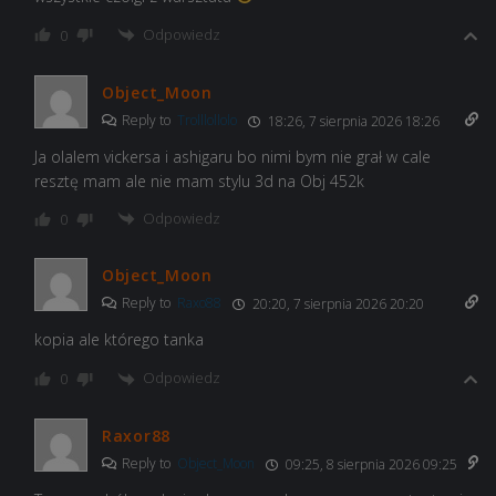
Odpowiedz
0
Object_Moon
Reply to
Trolllollolo
18:26, 7 sierpnia 2026 18:26
Ja olalem vickersa i ashigaru bo nimi bym nie grał w cale
resztę mam ale nie mam stylu 3d na Obj 452k
Odpowiedz
0
Object_Moon
Reply to
Raxo88
20:20, 7 sierpnia 2026 20:20
kopia ale którego tanka
Odpowiedz
0
Raxor88
Reply to
Object_Moon
09:25, 8 sierpnia 2026 09:25