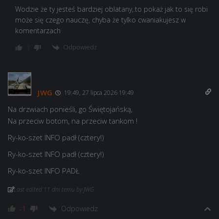
Wodzie że ty jesteś bardziej oblatany,.to pokaż jak to się robi
może się czego nauczę, chyba że tylko cwaniakujesz w
komentarzach
Odpowiedz
3
JWG
19:49, 27 lipca 2026 19:49
Na drzwiach ponieśli, go Świętojańską,
Na przeciw botom, na przeciw tankom !
Ry-ko-szet INFO padł (cztery!)
Ry-ko-szet INFO padł (cztery!)
Ry-ko-szet INFO PADŁ
Last edited 11 dni temu by JWG
Odpowiedz
-1