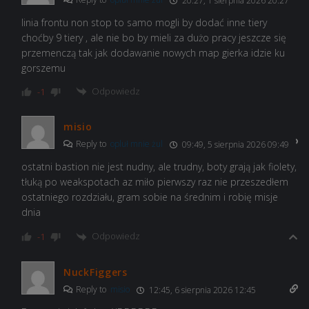
20:27, 1 sierpnia 2026 20:27
linia frontu non stop to samo mogli by dodać inne tiery
choćby 9 tiery , ale nie bo by mieli za dużo pracy jeszcze się
przemenczą tak jak dodawanie nowych map gierka idzie ku
gorszemu
Odpowiedz
-1
misio
Reply to
opluł mnie żul
09:49, 5 sierpnia 2026 09:49
ostatni bastion nie jest nudny, ale trudny, boty grają jak fiolety,
tłuką po weakspotach az miło pierwszy raz nie przeszedłem
ostatniego rozdziału, gram sobie na średnim i robię misje
dnia
Odpowiedz
-1
NuckFiggers
Reply to
misio
12:45, 6 sierpnia 2026 12:45