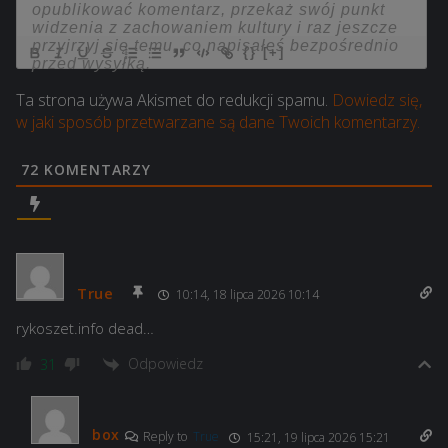
{}
[+]
Ta strona używa Akismet do redukcji spamu.
Dowiedz się,
w jaki sposób przetwarzane są dane Twoich komentarzy.
72
KOMENTARZY
True
10:14, 18 lipca 2026 10:14
rykoszet.info dead…
Odpowiedz
31
box
Reply to
True
15:21, 19 lipca 2026 15:21