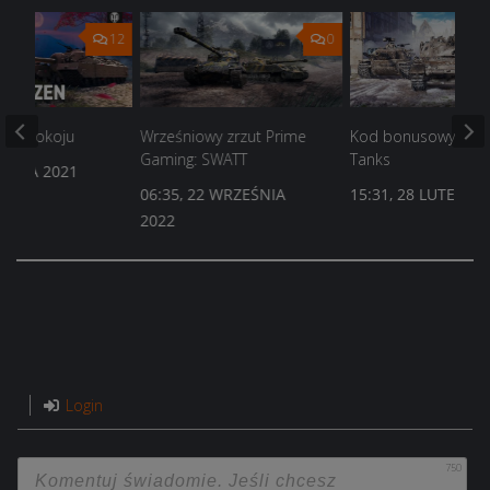
12
0
żka spokoju
Wrześniowy zrzut Prime
Kod bonusowy: Wor
Gaming: SWATT
Tanks
 LIPCA 2021
06:35, 22 WRZEŚNIA
15:31, 28 LUTEGO 
2022
Login
750