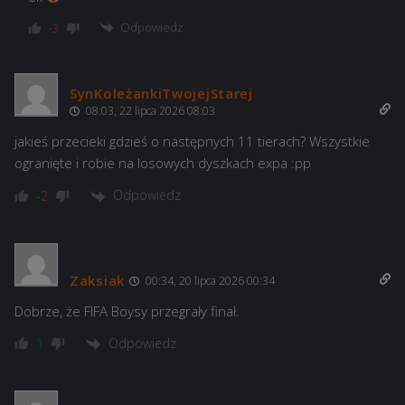
Odpowiedz
-3
SynKoleżankiTwojejStarej
08:03, 22 lipca 2026 08:03
jakieś przecieki gdzieś o następnych 11 tierach? Wszystkie
ogranięte i robie na losowych dyszkach expa :pp
Odpowiedz
-2
Zaksiak
00:34, 20 lipca 2026 00:34
Dobrze, że FIFA Boysy przegrały finał.
Odpowiedz
1