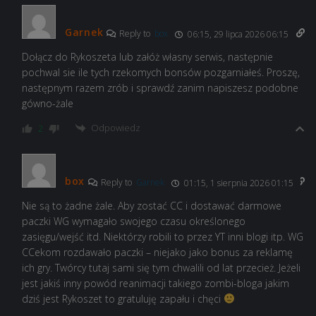
Garnek
Reply to
box
06:15, 29 lipca 2026 06:15
Dołącz do Rykoszeta lub załóż własny serwis, następnie
pochwal sie ile tych rzekomych bonsów pozgarniałeś. Proszę,
następnym razem zrób i sprawdź zanim napiszesz podobne
gówno-żale
Odpowiedz
2
box
Reply to
Garnek
01:15, 1 sierpnia 2026 01:15
Nie są to żadne żale. Aby zostać CC i dostawać darmowe
paczki WG wymagało swojego czasu określonego
zasięgu/wejść itd. Niektórzy robili to przez YT inni blogi itp. WG
CCekom rozdawało paczki – niejako jako bonus za reklamę
ich gry. Twórcy tutaj sami się tym chwalili od lat przecież. Jeżeli
jest jakiś inny powód reanimacji takiego zombi-bloga jakim
dziś jest Rykoszet to gratuluję zapału i chęci