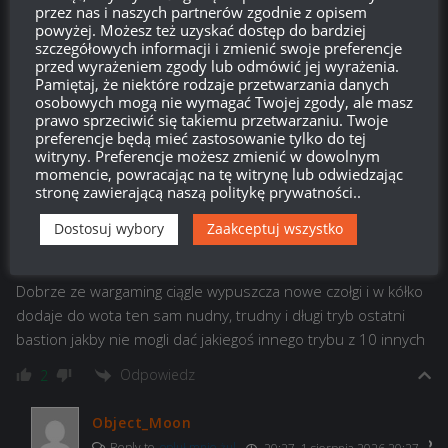
przez nas i naszych partnerów zgodnie z opisem
Odpowiedz
2
powyżej. Możesz też uzyskać dostęp do bardziej
szczegółowych informacji i zmienić swoje preferencje
przed wyrażeniem zgody lub odmówić jej wyrażenia.
NuckFiggers
Pamiętaj, że niektóre rodzaje przetwarzania danych
Reply to
KW1S
12:44, 6 sierpnia 2026 12:44
osobowych mogą nie wymagać Twojej zgody, ale masz
prawo sprzeciwić się takiemu przetwarzaniu. Twoje
XDDDD???
preferencje będą mieć zastosowanie tylko do tej
witryny. Preferencje możesz zmienić w dowolnym
Odpowiedz
0
momencie, powracając na tę witrynę lub odwiedzając
stronę zawierającą naszą politykę prywatności..
Dostosuj wybory
Zaakceptuj wszystko
opluł mnie żul
13:09, 1 sierpnia 2026 13:09
Dobrze ze wargaming ciągle wypuszcza nowe czołgi i w kółko
dodaje do wota ten sam nudny, trudny i długi tryb ostatni
bastion jakby nie mogli dać jakiegoś innego trybu z 10 innych
Odpowiedz
2
Object_Moon
Reply to
opluł mnie żul