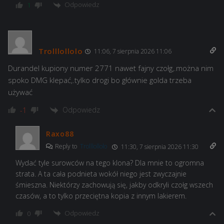
Odpowiedz
1
Trolllollolo
11:06, 7 sierpnia 2026 11:06
Durandel kupiony numer 2771 nawet fajny czołg,.można nim
spoko DMG klepać,.tylko drogi bo głównie golda trzeba
używać
Odpowiedz
-1
Raxo88
Reply to
Trolllollolo
11:30, 7 sierpnia 2026 11:30
Wydać tyle surowców na tego klona? Dla mnie to ogromna
strata. A ta cała podnieta wokół niego jest zwyczajnie
śmieszna. Niektórzy zachowują się, jakby odkryli czołg wszech
czasów, a to tylko przeciętna kopia z innym lakierem.
Odpowiedz
0