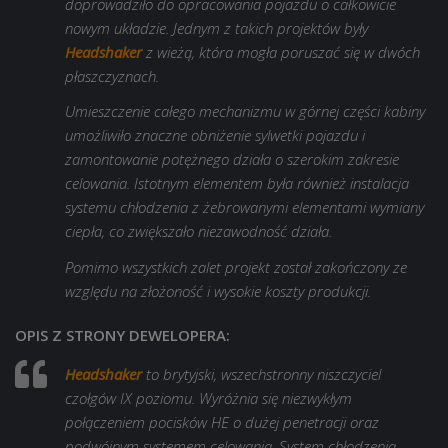
doprowadziło do opracowania pojazdu o całkowicie
nowym układzie. Jednym z takich projektów były
Headshaker
z wieżą, która mogła poruszać się w dwóch
płaszczyznach.
Umieszczenie całego mechanizmu w górnej części kabiny
umożliwiło znaczne obniżenie sylwetki pojazdu i
zamontowanie potężnego działa o szerokim zakresie
celowania. Istotnym elementem była również instalacja
systemu chłodzenia z żebrowanymi elementami wymiany
ciepła, co zwiększało niezawodność działa.
Pomimo wszystkich zalet projekt został zakończony ze
względu na złożoność i wysokie koszty produkcji.
OPIS Z STRONY DEWELOPERA:
Headshaker
to brytyjski, wszechstronny niszczyciel
czołgów IX poziomu. Wyróżnia się niezwykłym
połączeniem pocisków HE o dużej penetracji oraz
podwójnym systemem celowania. System chłodzenia