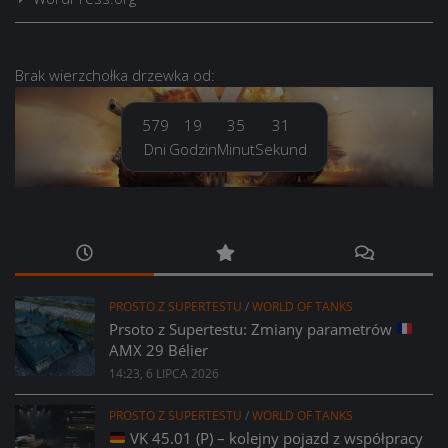
Brak
wierzchołka drzewka
od:
579
19
35
32
Dni
Godzin
Minut
Sekund
PROSTO Z SUPERTESTU
/
WORLD OF TANKS
Prsoto z Supertestu: Zmiany parametrów
AMX 29 Bélier
14:23, 6 LIPCA 2026
PROSTO Z SUPERTESTU
/
WORLD OF TANKS
VK 45.01 (P) – kolejny pojazd z współpracy