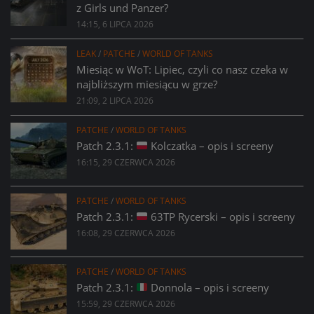
z Girls und Panzer?
14:15, 6 LIPCA 2026
LEAK
/
PATCHE
/
WORLD OF TANKS
Miesiąc w WoT: Lipiec, czyli co nasz czeka w
najbliższym miesiącu w grze?
21:09, 2 LIPCA 2026
PATCHE
/
WORLD OF TANKS
Patch 2.3.1:
Kolczatka – opis i screeny
16:15, 29 CZERWCA 2026
PATCHE
/
WORLD OF TANKS
Patch 2.3.1:
63TP Rycerski – opis i screeny
16:08, 29 CZERWCA 2026
PATCHE
/
WORLD OF TANKS
Patch 2.3.1:
Donnola – opis i screeny
15:59, 29 CZERWCA 2026