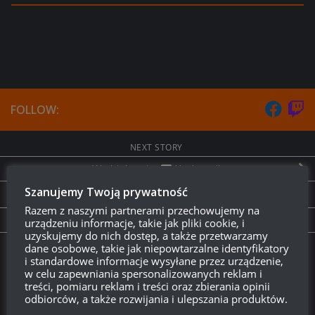
FOLLOW:
NEXT STORY
W obiektywie:
Krążownik
Szanujemy Twoją prywatność
PREVIOUS STORY
Razem z naszymi partnerami przechowujemy na
W obiektywie:
Pike
urządzeniu informacje, takie jak pliki cookie, i
uzyskujemy do nich dostęp, a także przetwarzamy
dane osobowe, takie jak niepowtarzalne identyfikatory
Twitch.tv - Zurugula
i standardowe informacje wysyłane przez urządzenie,
w celu zapewniania spersonalizowanych reklam i
treści, pomiaru reklam i treści oraz zbierania opinii
odbiorców, a także rozwijania i ulepszania produktów.