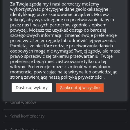
Za Twoją zgodą my i nasi partnerzy możemy
wykorzystywać precyzyjne dane geolokalizacyjne i
identyfikację przez skanowanie urządzeń. Możesz
kliknąć, aby wyrazić zgodę na przetwarzanie danych
przez nas i naszych partnerów zgodnie z opisem
powyżej. Możesz też uzyskać dostęp do bardziej
szczegółowych informacji i zmienić swoje preferencje
przed wyrażeniem zgody lub odmówić jej wyrażenia.
Szukaj:
Pamiętaj, że niektóre rodzaje przetwarzania danych
osobowych mogą nie wymagać Twojej zgody, ale masz
prawo sprzeciwić się takiemu przetwarzaniu. Twoje
preferencje będą mieć zastosowanie tylko do tej
LOGOWANIE
witryny. Preferencje możesz zmienić w dowolnym
momencie, powracając na tę witrynę lub odwiedzając
Zarejestruj się
stronę zawierającą naszą politykę prywatności..
Dostosuj wybory
Zaakceptuj wszystko
Zaloguj się
Kanał wpisów
Kanał komentarzy
WordPress.org