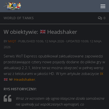
Skip to content
WORLD OF TANKS
0
W obiektywie:
Headshaker
BY
MIQT
· PUBLISHED
10:06, 12 MAJA 2026
· UPDATED
10:09, 12 MAJA
2026
Serwis WoT Express opublikował zaktualizowane zapowiedzi
przedstawiające cztery nowe pojazdy dodane do plików gry w
aktualizacji 2.2.1, które teraz można obejrzeć w pełnej wersji
wraz z teksturami w jakości HD. W tym artykule zobaczycie
IX
Headshaker
.
RYS HISTORYCZNY:
Wraz ze wzrostem siły ognia klasyczne działa samobieżne
nie spełniały już współczesnych wymagań, co