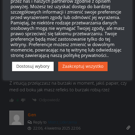
przez nas i naszych partnerów zgodnie z opisem
kach.Object 703 Version II – król początków rozgrywki na LF.
powyżej. Możesz też uzyskać dostęp do bardziej
W randomach typowy ruski troll tank – często na niekorzyść
szczegółowych informacji i zmienić swoje preferencje
przed wyrażeniem zgody lub odmówić jej wyrażenia.
grającego nim.E 75 TS – bez zmienionej konfiguracji na
Pamiętaj, że niektóre rodzaje przetwarzania danych
module nie wyjeżdżaj, bo daleko nie zajedziesz z rozwalonym
osobowych mogą nie wymagać Twojej zgody, ale masz
silnikiem. Poza tym działo w miarę. Zalecana gra na wieże.
prawo sprzeciwić się takiemu przetwarzaniu. Twoje
preferencje będą mieć zastosowanie tylko do tej
witryny. Preferencje możesz zmienić w dowolnym
Odpowiedz
-3
momencie, powracając na tę witrynę lub odwiedzając
stronę zawierającą naszą politykę prywatności..
Frendzel
Dostosuj wybory
Zaakceptuj wszystko
Reply to
Mistrz_Uderzenia
19:12, 4 kwietnia 2025 19:12
Z intuicją przełączasz na burzaki w moment, jakiś papier, czy
med od boku jak masz refleks to burzaki robią rzeź
Odpowiedz
4
Gen
Reply to
Mistrz_Uderzenia
22:06, 4 kwietnia 2025 22:06