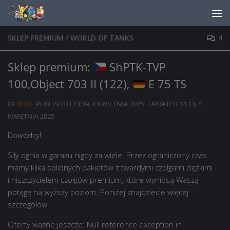
Skip to content
SKLEP PREMIUM
/
WORLD OF TANKS
4
Sklep premium:
ShPTK-TVP
100,Object 703 II (122),
E 75 TS
BY
REDI
· PUBLISHED
13:39, 4 KWIETNIA 2025
· UPDATED
14:13, 4
KWIETNIA 2025
Dowódcy!
Siły ognia w garażu nigdy za wiele. Przez ograniczony czas
mamy kilka solidnych pakietów z twardymi czołgami ciężkimi
i niszczycielem czołgów premium, które wyniosą Waszą
potęgę na wyższy poziom. Poniżej znajdziecie więcej
szczegółów.
Oferty ważne jeszcze:
Null reference exception in