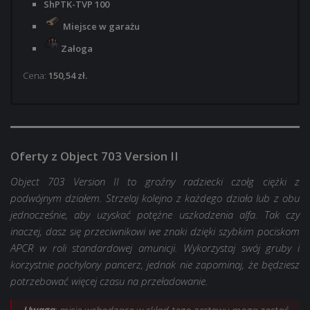
ShPTK-TVP 100
Miejsce w garażu
Załoga
Cena:
150,54 zł.
ShPTK-TVP 100
ShPTK-TVP 100
Miejsce w garażu
Miejsce w garażu
Oferty z Object 703 Version II
Załoga
Załoga z PD załogi na 3 atuty lub umiejętności
Styl 3D:
Styl 3D:
Królowa nocy
Królowa nocy
Object 703 Version II to groźny radziecki czołg ciężki z
5 000
10 000
podwójnym działem. Strzelaj kolejno z każdego działa lub z obu
jednocześnie, aby uzyskać potężne uszkodzenia alfa. Tak czy
2 000 000
6 000 000
inaczej, dasz się przeciwnikowi we znaki dzięki szybkim pociskom
25x Misja: 5x PD za zwycięstwo dla ShPTK-TVP 100
35x Misja: 5x PD za zwycięstwo dla ShPTK-TVP 100
APCR w roli standardowej amunicji. Wykorzystaj swój gruby i
korzystnie pochylony pancerz, jednak nie zapominaj, że będziesz
20×
25×
+300% do wolnych PD i PD załogi zdobytych w
+300% do wolnych PD i PD załogi zdobytych w
potrzebować więcej czasu na przeładowanie.
bitwie na 1 godz.
bitwie na 1 godz.