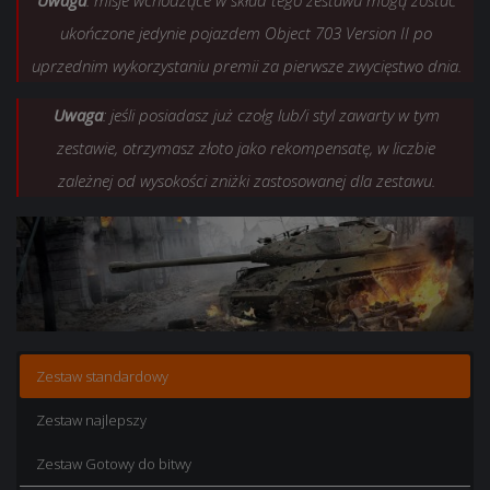
Uwaga
: misje wchodzące w skład tego zestawu mogą zostać
20×+100% do doświadczenia zdobywanego w
25×+100% do doświadczenia zdobywanego w
ukończone jedynie pojazdem Object 703 Version II po
bitwie na 1 godz.
bitwie na 1 godz.
uprzednim wykorzystaniu premii za pierwsze zwycięstwo dnia.
20×
25×
+50% do kredytów zdobywanych w bitwie na 1
+50% do kredytów zdobywanych w bitwie na 1
godz.
godz.
Uwaga
: jeśli posiadasz już czołg lub/i styl zawarty w tym
Cena:
Cena:
342,21 zł.
588,24 zł.
zestawie, otrzymasz złoto jako rekompensatę, w liczbie
zależnej od wysokości zniżki zastosowanej dla zestawu.
Zestaw standardowy
Zestaw najlepszy
Zestaw Gotowy do bitwy