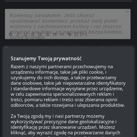
20×
25×
+100% do doświadczenia zdobywanego w
+100% do doświadczenia zdobywanego w
bitwie na 1 godz.
bitwie na 1 godz.
750
20×
25×
+50% do kredytów zdobywanych w bitwie na 1
+50% do kredytów zdobywanych w bitwie na 1
godz.
godz.
{}
[+]
Cena:
Cena:
354,73 zł.
599,91 zł.
Ta strona używa Akismet do redukcji spamu.
Dowiedz się,
w jaki sposób przetwarzane są dane Twoich komentarzy.
Szanujemy Twoją prywatność
Razem z naszymi partnerami przechowujemy na
4
KOMENTARZY
urządzeniu informacje, takie jak pliki cookie, i
uzyskujemy do nich dostęp, a także przetwarzamy
dane osobowe, takie jak niepowtarzalne identyfikatory
i standardowe informacje wysyłane przez urządzenie,
w celu zapewniania spersonalizowanych reklam i
treści, pomiaru reklam i treści oraz zbierania opinii
odbiorców, a także rozwijania i ulepszania produktów.
Mistrz_Uderzenia
13:57, 4 kwietnia 2025 13:57
Za Twoją zgodą my i nasi partnerzy możemy
Mam wszystkie trzy.
wykorzystywać precyzyjne dane geolokalizacyjne i
ShPTK-TVP 100 – no ok w miarę, ale potrafi za sprawa RNG
identyfikację przez skanowanie urządzeń. Możesz
kliknąć, aby wyrazić zgodę na przetwarzanie danych
siać potężne kalafiory, a burzaki nie przebijają pancerza na 6-