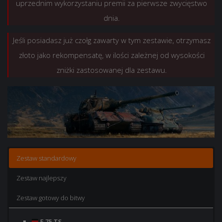
uprzednim wykorzystaniu premii za pierwsze zwycięstwo
20x Rezerw osobistych: +100% doświadczenia
25x Rezerw osobistych: +100% doświadczenia
dnia.
bitewnego przez 1 godz.
bitewnego przez 1 godz.
Jeśli posiadasz już czołg zawarty w tym zestawie, otrzymasz
20×
25×
+50% do kredytów zdobywanych w bitwie na 1
+50% do kredytów zdobywanych w bitwie na 1
godz.
godz.
złoto jako rekompensatę, w ilości zależnej od wysokości
zniżki zastosowanej dla zestawu.
Cena:
Cena:
348,47 zł.
594,09 zł.
Zestaw standardowy
Zestaw najlepszy
Zestaw gotowy do bitwy
E 75 TS