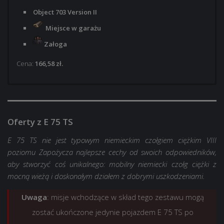
Object 703 Version II
Miejsce w garażu
Załoga
Cena:
166,58 zł.
Object 703 Version II
Object 703 Version II
Miejsce w garażu
Miejsce w garażu
Oferty z E 75 TS
Załoga
Załoga z PD na 3 atuty lub umiejętności
Styl 3D Oryks dla Object 703 Version II
Styl 3D Oryks dla Object 703 Version II
E 75 TS nie jest typowym niemieckim czołgiem ciężkim VIII
5 000
10 000
poziomu Zapożycza najlepsze cechy od swoich odpowiedników,
aby stworzyć coś unikalnego: mobilny niemiecki czołg ciężki z
2 000 000
6 000 000
mocną wieżą i doskonałym działem z dobrymi uszkodzeniami.
25x Misja: 5x PD za zwycięstwo
35x Misja: 5x PD za zwycięstwo
Uwaga
: misje wchodzące w skład tego zestawu mogą
20×
25×
Rezerw osobistych: +300% więcej wolnych PD i
Rezerw osobistych: +300% więcej wolnych PD
zostać ukończone jedynie pojazdem E 75 TS po
PD dla załogi przez 1 godz.
i PD dla załogi przez 1 godz.