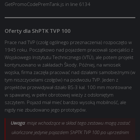
GetPromoCodePremTank.js in line 6134
Oferty dla ShPTK TVP 100
Prace nad TVP (czołg ogólnego przeznaczenia) rozpoczęto w
1945 roku. Początkowo nad pojazdem pracowali specjaliści z
Wojskowego Instytutu Technicznego (VTÚ), ale potem projekt
kontynuowano w zakładach Škody. Później, na wniosek
wojska, firma zaczęła pracować nad działami samobieżnymi (w
tym niszczycielami czołgów) na podwoziu TVP. Jeden z
projektów przewidywał działo BS-3 kal. 100 mm montowane
w spawanej, w pełni obrotowej wieży z odsłoniętym
szczytem. Pojazd miał mieć bardzo wysoką mobilność, ale
nigdy nie zbudowano jego prototypów.
Uwaga
: misje wchodzące w skład tego zestawu mogą zostać
ukończone jedynie pojazdem ShPTK TVP 100 po uprzednim