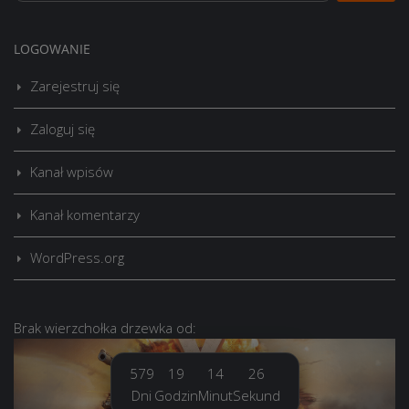
LOGOWANIE
Zarejestruj się
Zaloguj się
Kanał wpisów
Kanał komentarzy
WordPress.org
Brak
wierzchołka drzewka
od:
579
19
14
27
Dni
Godzin
Minut
Sekund