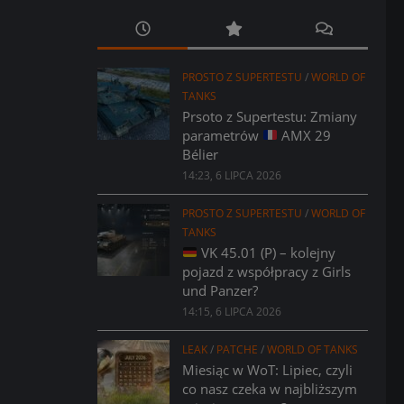
PROSTO Z SUPERTESTU
/
WORLD OF
TANKS
Prsoto z Supertestu: Zmiany
parametrów
AMX 29
Bélier
14:23, 6 LIPCA 2026
PROSTO Z SUPERTESTU
/
WORLD OF
TANKS
VK 45.01 (P) – kolejny
pojazd z współpracy z Girls
und Panzer?
14:15, 6 LIPCA 2026
LEAK
/
PATCHE
/
WORLD OF TANKS
Miesiąc w WoT: Lipiec, czyli
co nasz czeka w najbliższym