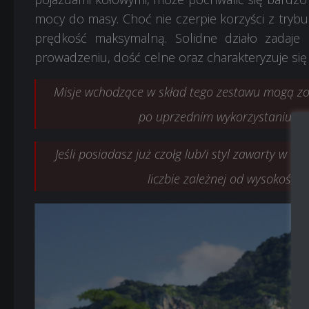
20x Misja: 5
20x Misja: 5
mocy do masy. Choć nie czerpie korzyści z trybu
5x Książeczk
5x Książecz
prędkość maksymalną. Solidne działo zadaje p
prowadzeniu, dość celne oraz charakteryzuje się
40x Misja 3×
40x Misja 3×
Cena:
Cena:
211,80 zł
233,08 zł
Misje wchodzące w skład tego zestawu mogą z
po uprzednim wykorzystaniu pre
Jeśli posiadasz już czołg lub/i styl zawarty w 
liczbie zależnej od wysokości 