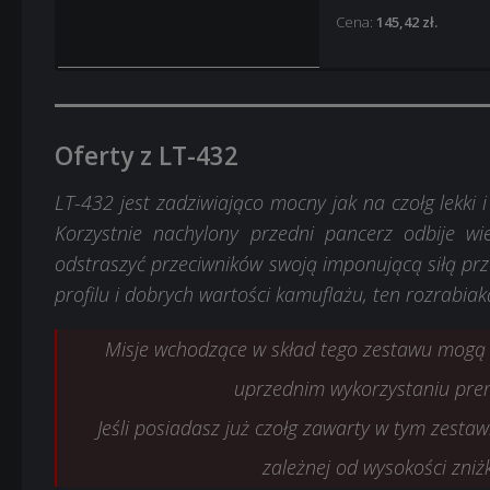
Cena:
145,42 zł.
GSOR 1010 FB
GSOR 1010 FB
Miejsce w ga
Miejsce w ga
Oferty z LT-432
Załoga
Załoga
Styl 2D:
Styl 2D: Rusz
Zima
LT-432 jest zadziwiająco mocny jak na czołg lekki 
Korzystnie nachylony przedni pancerz odbije wi
20x Misja: 5
20x Misja: 5
odstraszyć przeciwników swoją imponującą siłą prz
5x Książeczk
5x Książecz
profilu ​​i dobrych wartości kamuflażu, ten rozrabia
40x Misja 3×
40x Misja 3×
Misje wchodzące w skład tego zestawu mogą
Cena:
Cena:
213,94 zł.
235,18 zł.
uprzednim wykorzystaniu prem
Jeśli posiadasz już czołg zawarty w tym zestaw
zależnej od wysokości zniż