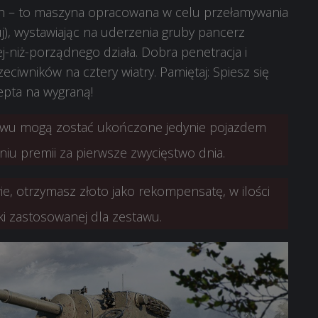
tach – to maszyna opracowana w celu przełamywania
uj), wystawiając na uderzenia gruby pancerz
-niż-porządnego działa. Dobra penetracja i
iwników na cztery wiatry. Pamiętaj: Spiesz się
cepta na wygraną!
tawu mogą zostać ukończone jedynie pojazdem
niu premii za pierwsze zwycięstwo dnia.
wie, otrzymasz złoto jako rekompensatę, w ilości
ki zastosowanej dla zestawu.