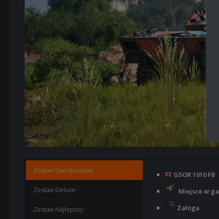
Zestaw Standardowy
GSOR 1010 FB
Zestaw Deluxe
Miejsce w ga
Załoga
Zestaw Najlepszy