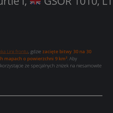
rtle I,
GSOR 1010, LT
nka Linii frontu
, gdzie
zacięte bitwy 30 na 30
ch mapach o powierzchni 9 km²
. Aby
 skorzystajcie ze specjalnych zniżek na niesamowite