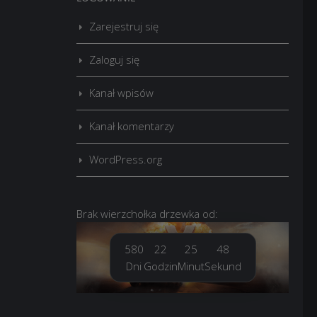
Zarejestruj się
Zaloguj się
Kanał wpisów
Kanał komentarzy
WordPress.org
Brak
wierzchołka drzewka
od:
580
22
25
49
Dni
Godzin
Minut
Sekund