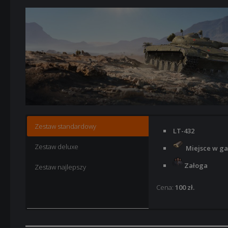
Zestaw standardowy
LT-432
Zestaw deluxe
Miejsce w ga
Załoga
Zestaw najlepszy
Cena:
100 zł.
LT-432
LT-432