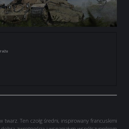
rażu
rażu
rażu
nikarz
 twarz. Ten czołg średni, inspirowany francuskimi
 dobrą zwrotnością i wspaniałym współczynnikiem