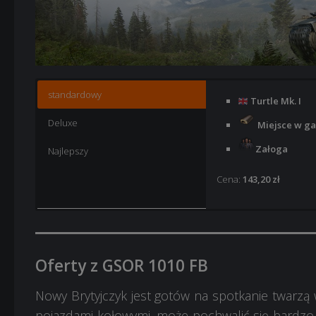
standardowy
Turtle Mk. I
Deluxe
Miejsce w ga
Załoga
Najlepszy
Cena:
143,20 zł
Turtle Mk. I
Turtle Mk. I
Miejsce w ga
Miejsce w ga
Oferty z GSOR 1010 FB
Załoga
Załoga
Styl 2D: Zima
Styl 2D: Rusz
Nowy Brytyjczyk jest gotów na spotkanie twarzą w
pojazdami kołowymi, może pochwalić się bardzo