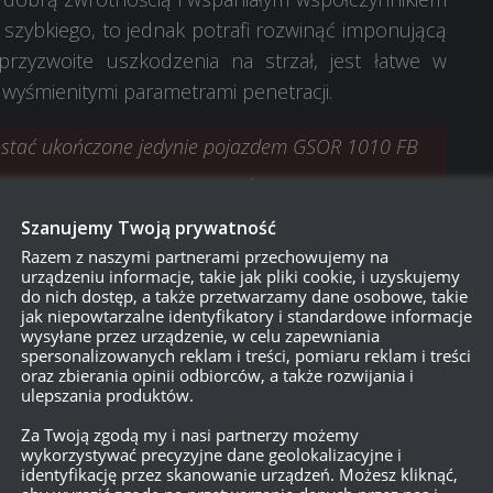
x PD za zwycięstwo
x PD za zwycięstwo
 szybkiego, to jednak potrafi rozwinąć imponującą
a szkoleniowa (Wielka Brytania)
ka uniwersalna
rzyzwoite uszkodzenia na strzał, jest łatwe w
 wyśmienitymi parametrami penetracji.
 PD załogi zdobywanych w bitwie dla Turtle Mk. I
 PD załogi zdobywanych w bitwie dla Turtle Mk. I
ostać ukończone jedynie pojazdem GSOR 1010 FB
mii za pierwsze zwycięstwo dnia.
Szanujemy Twoją prywatność
tym zestawie, otrzymasz złoto jako rekompensatę, w
Razem z naszymi partnerami przechowujemy na
urządzeniu informacje, takie jak pliki cookie, i uzyskujemy
zniżki zastosowanej dla zestawu.
do nich dostęp, a także przetwarzamy dane osobowe, takie
jak niepowtarzalne identyfikatory i standardowe informacje
wysyłane przez urządzenie, w celu zapewniania
spersonalizowanych reklam i treści, pomiaru reklam i treści
oraz zbierania opinii odbiorców, a także rozwijania i
ulepszania produktów.
Za Twoją zgodą my i nasi partnerzy możemy
wykorzystywać precyzyjne dane geolokalizacyjne i
identyfikację przez skanowanie urządzeń. Możesz kliknąć,