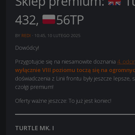
Sklep premium:
Tu
432,
56TP
BY
REDI
·
10:45, 10 LUTEGO 2025
Dowódcy!
Przygotujcie się na niesamowite doznania
4. odci
wyłącznie VIII poziomu toczą się na ogromny
doświadczenia z Linii frontu były jeszcze lepsze,
czołgi premium!
Oferty ważne jeszcze:
To już jest koniec!
TURTLE MK. I