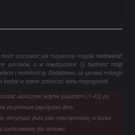
rażu
rażu
nikarz
i może szarżować jak rozjuszony rosyjski niedźwiedź!
ele pocisków, a w międzyczasie Ty będziesz mógł
x PD za zwycięstwo
x PD za zwycięstwo
ebicia i mobilnością. Dodatkowo, za sprawą niskiego
a szkoleniowa (Wielka Brytania)
ka uniwersalna
ka będzie w stanie zaskoczyć wielu nieprzyjaciół.
 PD załogi zdobywanych w bitwie dla GSOR 1010 FB
 PD załogi zdobywanych w bitwie dla GSOR 1010 FB
 zostać ukończone jedynie pojazdem LT-432 po
ii za pierwsze zwycięstwo dnia.
ie, otrzymasz złoto jako rekompensatę, w liczbie
ki zastosowanej dla zestawu.