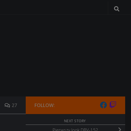
27
FOLLOW:
NEXT STORY
Pierwszy look DBV-152