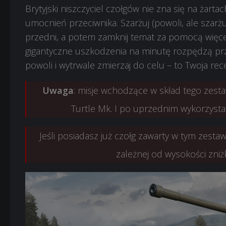
Brytyjski niszczyciel czołgów nie zna się na żar
umocnień przeciwnika. Szarżuj (powoli, ale szarż
przedni, a potem zamknij temat za pomocą więcej
gigantyczne uszkodzenia na minutę rozpędzą przec
powoli i wytrwale zmierzaj do celu – to Twoja re
Uwaga
: misje wchodzące w skład tego zes
Turtle Mk. I po uprzednim wykorzysta
Jeśli posiadasz już czołg zawarty w tym zesta
zależnej od wysokości zniż