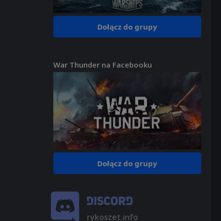
Dołącz do grupy
War Thunder na Facebooku
Dołącz do grupy
rykoszet.info