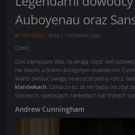
Legendarni dowódcy 
Auboyenau oraz Sans
BY
KRZYSIEQQ
·
18:54, 11 LISTOPADA 2024
Cześć,
Dziś zapraszam Was na drugą część serii poświę
nie dwom, a trzem dostępnym dowódcom: Cunn
Warto zwrócić uwagę na jeszcze jedną rzecz: ta
klanówkach.
Oznacza to, że nie będą oni zbyt p
losowych, operacjach, rankedach lub trybach spe
Andrew Cunningham