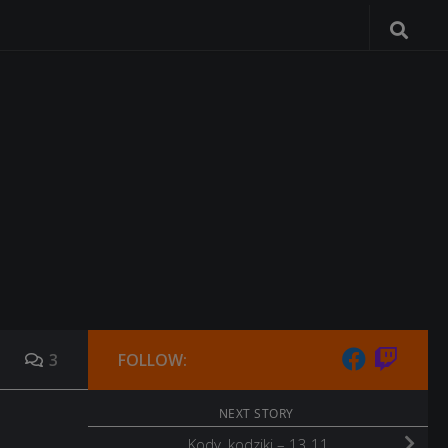
3
FOLLOW:
NEXT STORY
Kody, kodziki – 13.11