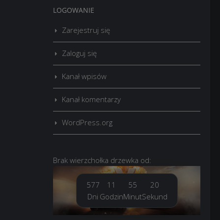
LOGOWANIE
Zarejestruj się
Zaloguj się
Kanał wpisów
Kanał komentarzy
WordPress.org
Brak
wierzchołka drzewka
od:
577
11
55
21
Dni
Godzin
Minut
Sekund