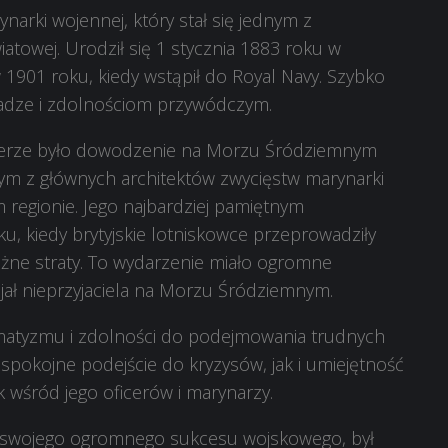
arki wojennej, który stał się jednym z
iatowej. Urodził się 1 stycznia 1883 roku w
 1901 roku, kiedy wstąpił do Royal Navy. Szybko
adze i zdolnościom przywódczym.
ierze było dowodzenie na Morzu Śródziemnym
nym z głównych architektów zwycięstw marynarki
ym regionie. Jego najbardziej pamiętnym
u, kiedy brytyjskie lotniskowce przeprowadziły
ważne straty. To wydarzenie miało ogromne
cjał nieprzyjaciela na Morzu Śródziemnym.
matyzmu i zdolności do podejmowania trudnych
spokojne podejście do kryzysów, jak i umiejętność
wśród jego oficerów i marynarzy.
o swojego ogromnego sukcesu wojskowego, był