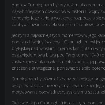
Andrew Cunningham był brytyjskim oficerem maryn
najwybitniejszych dowódców w historii II wojny św
Londynie. Jego kariera wojskowa rozpoczęła się w
zdobywał awanse dzięki swojemu talentowi, odw
Jednym z najważniejszych momentów w jego kar
podczas II wojny światowej. Cunningham był jed
brytyjskiej nad włoskimi i niemieckimi flotami w t
osiągnięciem była bitwa pod Tarentem w 1940 rok
zaskakujący atak na włoską flotę, zadając jej po
znaczenie strategiczne, ponieważ osłabiło poten
Cunningham był również znany ze swojego prag
decyzji w obliczu niekorzystnych warunków. Jego 
motywowania podwładnych, zyskały mu szacunek 
Ciekawostką o Cunninghamie jest to, że pomim