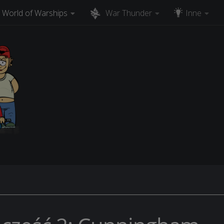
World of Warships
War Thunder
Inne