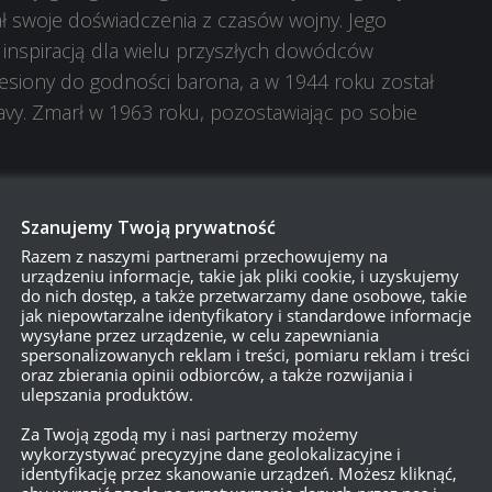
ał swoje doświadczenia z czasów wojny. Jego
ię inspiracją dla wielu przyszłych dowódców
siony do godności barona, a w 1944 roku został
vy. Zmarł w 1963 roku, pozostawiając po sobie
Szanujemy Twoją prywatność
Razem z naszymi partnerami przechowujemy na
urządzeniu informacje, takie jak pliki cookie, i uzyskujemy
do nich dostęp, a także przetwarzamy dane osobowe, takie
jak niepowtarzalne identyfikatory i standardowe informacje
wysyłane przez urządzenie, w celu zapewniania
spersonalizowanych reklam i treści, pomiaru reklam i treści
oraz zbierania opinii odbiorców, a także rozwijania i
ulepszania produktów.
Za Twoją zgodą my i nasi partnerzy możemy
wykorzystywać precyzyjne dane geolokalizacyjne i
identyfikację przez skanowanie urządzeń. Możesz kliknąć,