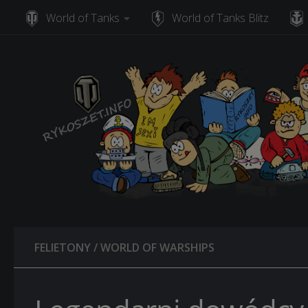
World of Tanks
World of Tanks Blitz
Skip to content
FELIETONY
/
WORLD OF WARSHIPS