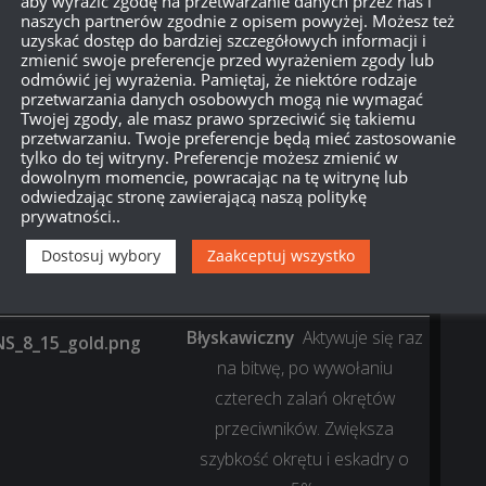
aby wyrazić zgodę na przetwarzanie danych przez nas i
naszych partnerów zgodnie z opisem powyżej. Możesz też
j sprzedaży, za 175.000 węgla. Mimo, iż nie
uzyskać dostęp do bardziej szczegółowych informacji i
jętności, jego talenty potrafią niejednokrotnie
zmienić swoje preferencje przed wyrażeniem zgody lub
odmówić jej wyrażenia. Pamiętaj, że niektóre rodzaje
:
przetwarzania danych osobowych mogą nie wymagać
Twojej zgody, ale masz prawo sprzeciwić się takiemu
przetwarzaniu. Twoje preferencje będą mieć zastosowanie
Łupy eksploatacyjne
Aktywuje
tylko do tej witryny. Preferencje możesz zmienić w
się raz na bitwę, po
dowolnym momencie, powracając na tę witrynę lub
odwiedzając stronę zawierającą naszą politykę
zniszczeniu dwóch okrętów
prywatności..
przeciwnika. Zwiększa liczbę
Dostosuj wybory
Zaakceptuj wszystko
materiałów eksploatacyjnych
okrętu o 1.
Błyskawiczny
Aktywuje się raz
na bitwę, po wywołaniu
czterech zalań okrętów
przeciwników. Zwiększa
szybkość okrętu i eskadry o