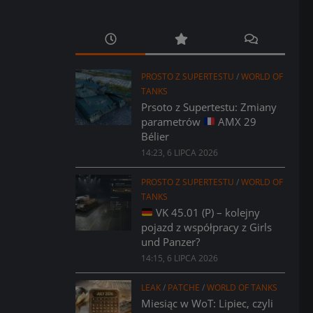
PROSTO Z SUPERTESTU
/
WORLD OF
TANKS
Prsoto z Supertestu: Zmiany
parametrów
AMX 29
Bélier
14:23, 6 LIPCA 2026
PROSTO Z SUPERTESTU
/
WORLD OF
TANKS
VK 45.01 (P) – kolejny
pojazd z współpracy z Girls
und Panzer?
14:15, 6 LIPCA 2026
LEAK
/
PATCHE
/
WORLD OF TANKS
Miesiąc w WoT: Lipiec, czyli