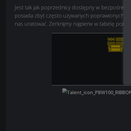
Jest tak jak poprzednicy dostępny w bezpośrednie
posiada zbyt często używanych poprawionych umie
nas uratować. Zerknijmy najpierw w tabelę poniżej