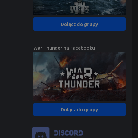
Dołącz do grupy
War Thunder na Facebooku
Dołącz do grupy