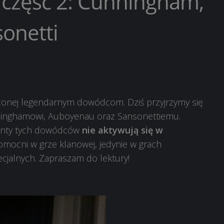
część 2: Cunningham,
onetti
conej legendarnym dowódcom. Dziś przyjrzymy się
inghamowi, Auboyenau oraz Sansonettiemu.
lenty tych dowódców
nie aktywują się w
omocni w grze klanowej, jedynie w grach
cjalnych. Zapraszam do lektury!