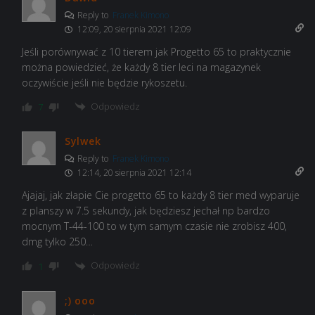
Reply to
Franek Kimono
12:09, 20 sierpnia 2021 12:09
Jeśli porównywać z 10 tierem jak Progetto 65 to praktycznie
można powiedzieć, że każdy 8 tier leci na magazynek
oczywiście jeśli nie będzie rykoszetu.
Odpowiedz
7
Sylwek
Reply to
Franek Kimono
12:14, 20 sierpnia 2021 12:14
Ajajaj, jak złapie Cie progetto 65 to każdy 8 tier med wyparuje
z planszy w 7.5 sekundy, jak będziesz jechał np bardzo
mocnym T-44-100 to w tym samym czasie nie zrobisz 400,
dmg tylko 250…
Odpowiedz
1
;) ooo