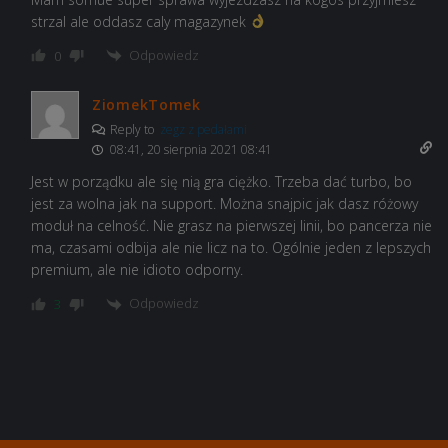
strzal ale oddasz caly magazynek
Odpowiedz
0
ZiomekTomek
Reply to
zegz z pedałami
08:41, 20 sierpnia 2021 08:41
Jest w porządku ale się nią gra ciężko. Trzeba dać turbo, bo
jest za wolna jak na support. Można snajpic jak dasz różowy
moduł na celność. Nie grasz na pierwszej linii, bo pancerza nie
ma, czasami odbija ale nie licz na to. Ogólnie jeden z lepszych
premium, ale nie idioto odporny.
Odpowiedz
3