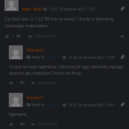
Miki Wiki
13:27, 20 sierpnia 2021 13:27
Czy ktoś wie co 122 TM ma na wieży? Chodzi o elementy
zasłonięte materiałem.
Odpowiedz
0
Władziu
Reply to
Miki Wiki
13:36, 20 sierpnia 2021 13:36
To jest na razie tajemnica. Odsłonięcie tego elementu nastąpi
dopiero jak nadejdzie Chiński rok Kozy.
Odpowiedz
4
Nazwa*
Reply to
Miki Wiki
14:57, 20 sierpnia 2021 14:57
fajerwerki
Odpowiedz
1