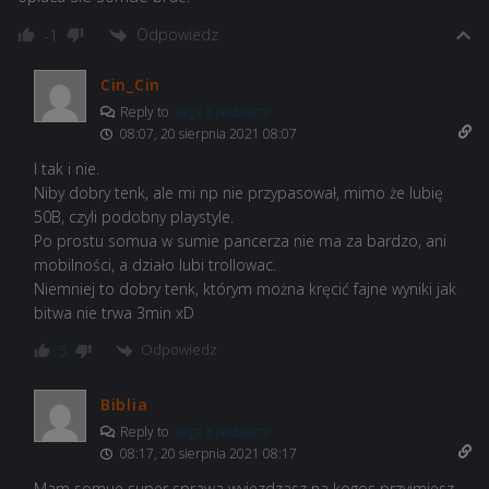
Odpowiedz
-1
Cin_Cin
Reply to
zegz z pedałami
08:07, 20 sierpnia 2021 08:07
I tak i nie.
Niby dobry tenk, ale mi np nie przypasował, mimo że lubię
50B, czyli podobny playstyle.
Po prostu somua w sumie pancerza nie ma za bardzo, ani
mobilności, a działo lubi trollowac.
Niemniej to dobry tenk, którym można kręcić fajne wyniki jak
bitwa nie trwa 3min xD
Odpowiedz
5
Biblia
Reply to
zegz z pedałami
08:17, 20 sierpnia 2021 08:17
Mam somue super sprawa wyjezdzasz na kogos przyjmiesz