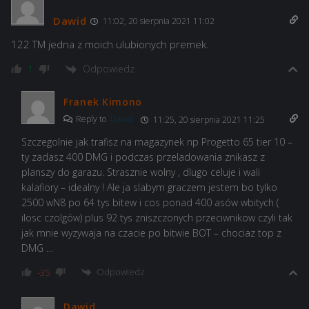
Dawid
11:02, 20 sierpnia 2021 11:02
122 TM jedna z moich ulubionych premek.
Odpowiedz
1
Franek Kimono
Reply to
Dawid
11:25, 20 sierpnia 2021 11:25
Szczegolnie jak trafisz na magazynek np Progetto 65 tier 10 –
ty zadasz 400 DMG i podczas przeladowania znikasz z
planszy do garazu. Strasznie wolny , dlugo celuje i wali
kalafiory – idealny ! Ale ja slabym graczem jestem bo tylko
2500 wN8 po 64 tys bitew i cos ponad 400 asów wbitych (
ilosc czolgów) plus 92 tys zniszczonych przeciwnikow czyli tak
jak mnie wyzywaja na czacie po bitwie BOT – chociaz top z
DMG …
Odpowiedz
-35
Dawid