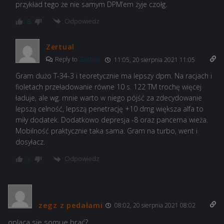
przykład tego że nie samym DPM’em żyje czołg.
Odpowiedz
5
Zertual
Reply to
Zertual
11:05, 20 sierpnia 2021 11:05
Gram dużo T-34-3 i teoretycznie ma lepszy dpm. Na racjach i
fioletach przeładowanie równe 10 s. 122 TM trochę więcej
ładuje, ale wg. mnie warto w niego pójść za zdecydowanie
lepszą celność, lepszą penetrację +10 dmg większa alfa to
miły dodatek. Dodatkowo depresja -8 oraz pancerna wieża.
Mobilność praktycznie taka sama. Gram na turbo, went i
dosyłacz.
Odpowiedz
3
zegz z pedałami
08:02, 20 sierpnia 2021 08:02
oplaca sie somue brać?