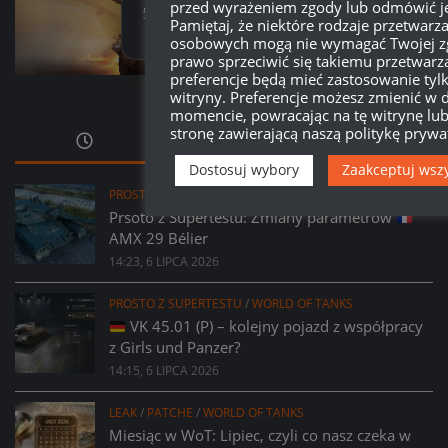
przed wyrażeniem zgody lub odmówić je
579
10
32
03
Pamiętaj, że niektóre rodzaje przetwarz
Dni
Godzin
Minut
Sekund
osobowych mogą nie wymagać Twojej zg
prawo sprzeciwić się takiemu przetwarz
preferencje będą mieć zastosowanie tylk
witryny. Preferencje możesz zmienić w
momencie, powracając na tę witrynę lu
stronę zawierającą naszą politykę prywat
Dostosuj wybory
Zaakceptuj wsz
PROSTO Z SUPERTESTU
/
WORLD OF TANKS
Prsoto z Supertestu: Zmiany parametrów
AMX 29 Bélier
14:23, 6 LIPCA 2026
PROSTO Z SUPERTESTU
/
WORLD OF TANKS
VK 45.01 (P) – kolejny pojazd z współpracy
z Girls und Panzer?
14:15, 6 LIPCA 2026
LEAK
/
PATCHE
/
WORLD OF TANKS
Miesiąc w WoT: Lipiec, czyli co nasz czeka w