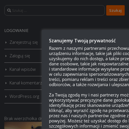
Szukaj:
LOGOWANIE
Szanujemy Twoją prywatność
Zarejestruj się
Razem z naszymi partnerami przechow
urządzeniu informacje, takie jak pliki coo
Zaloguj się
uzyskujemy do nich dostęp, a także pr
dane osobowe, takie jak niepowtarzalne 
i standardowe informacje wysyłane prze
Kanał wpisów
w celu zapewniania spersonalizowanych
treści, pomiaru reklam i treści oraz zbier
Kanał komentarzy
odbiorców, a także rozwijania i ulepsza
Za Twoją zgodą my i nasi partnerzy mo
WordPress.org
wykorzystywać precyzyjne dane geolokal
identyfikację przez skanowanie urządze
kliknąć, aby wyrazić zgodę na przetwar
przez nas i naszych partnerów zgodnie 
Brak
wierzchołka drzewka
od:
powyżej. Możesz też uzyskać dostęp do 
szczegółowych informacji i zmienić swoj