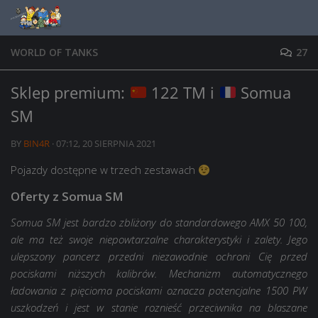
Skip to content
WORLD OF TANKS
27
Sklep premium:
122 TM i
Somua
SM
BY
BIN4R
·
07:12, 20 SIERPNIA 2021
Pojazdy dostępne w trzech zestawach
Oferty z Somua SM
Somua SM jest bardzo zbliżony do standardowego AMX 50 100,
ale ma też swoje niepowtarzalne charakterystyki i zalety. Jego
ulepszony pancerz przedni niezawodnie ochroni Cię przed
pociskami niższych kalibrów. Mechanizm automatycznego
ładowania z pięcioma pociskami oznacza potencjalne 1500 PW
uszkodzeń i jest w stanie roznieść przeciwnika na blaszane