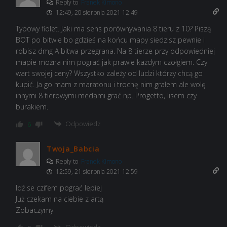
Reply to
Franek Kimono
12:49, 20 sierpnia 2021 12:49
Typowy fiolet. Jaki ma sens porównywania 8 tieru z 10? Piszą
BOT po bitwie bo gdzieś na końcu mapy siedzisz pewnie i
robisz dmg A bitwa przegrana. Na 8 tierze przy odpowiedniej
mapie można nim pograć jak prawie każdym czołgiem. Czy
wart swojej ceny? Wszystko zależy od ludzi którzy chcą go
kupić. Ja go mam z maratonu i trochę nim grałem ale wolę
innymi 8 tierowymi medami grać np. Progetto, lisem czy
burakiem.
Odpowiedz
6
Twoja_Babcia
Reply to
Franek Kimono
12:59, 21 sierpnia 2021 12:59
Idź se czifem pograć lepiej
Już czekam na ciebie z artą
Zobaczymy