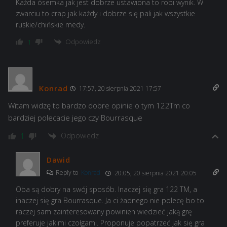
Każda ósemka jak jest dobrze ustawiona to robi wynik. W
zwarciu to crap jak każdy i dobrze się pali jak wszystkie
ruskie/chińskie medy.
Odpowiedz
1
Konrad
17:57, 20 sierpnia 2021 17:57
Witam widzę to bardzo dobre opinie o tym 122Tm co
bardziej polecacie jego czy Bourrasque
Odpowiedz
1
Dawid
Reply to
Konrad
20:05, 20 sierpnia 2021 20:05
Oba są dobry na swój sposób. Inaczej się gra 122 TM, a
inaczej się gra Bourrasque. Ja ci żadnego nie polecę bo to
raczej sam zainteresowany powinien wiedzieć jaką grę
preferuje jakimi czołgami. Proponuje popatrzeć jak się gra