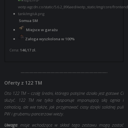
Somua SM
Miejsce w garażu
Załoga wyszkolona w 100%
Cena:
146,17 zł.
————————————————————-
Oferty z 122 TM
Somua SM
Somua SM
Oto 122 TM – czołg średni, którego potężne działo jest gotowe Ci
Miejsce w garażu
Miejsce w garażu
służyć. 122 TM nie tylko dysponuje imponującą siłą ognia i
Załoga wyszkolona w 100%
Załoga wyszkolona w 100%
celnością, ale wie także, jak przyjmować ciosy dzięki solidnej puli
6 000
16 000 szt. złota
PW i grubemu pancerzowi wieży.
15x Misja: 5x PD za zwycięstwo
30x Misja: 5x PD za zwycięstwo
Uwaga
: misje wchodzące w skład tego zestawu mogą zostać