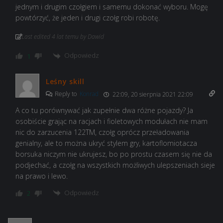
jednym i drugim czołgiem i samemu dokonać wyboru. Mogę
powtórzyć, że jeden i drugi czołg robi robotę.
Last edited 4 lat temu by Dawid
Odpowiedz
1
Leśny skill
Reply to
Konrad
22:09, 20 sierpnia 2021 22:09
A co tu porównywać jak zupełnie dwa różne pojazdy? Ja
osobiście grając na racjach i fioletowych modułach nie mam
nic do zarzucenia 122TM, czołg oprócz przeładowania
genialny, ale to można ukryć stylem gry, kartoflomiotacza
borsuka niczym nie ukrujesz, bo po prostu czasem się nie da
podjechać, a czołg na wszystkich możliwych ulepszeniach sieje
na prawo i lewo.
Odpowiedz
2