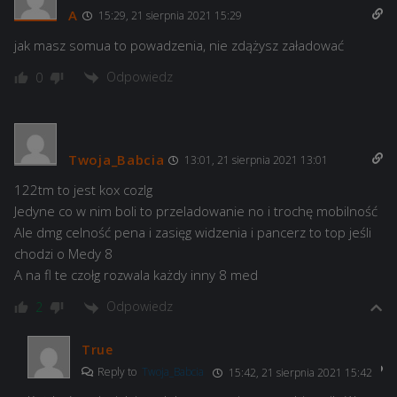
A
15:29, 21 sierpnia 2021 15:29
jak masz somua to powadzenia, nie zdążysz załadować
Odpowiedz
0
Twoja_Babcia
13:01, 21 sierpnia 2021 13:01
122tm to jest kox cozlg
Jedyne co w nim boli to przeladowanie no i trochę mobilność
Ale dmg celność pena i zasięg widzenia i pancerz to top jeśli
chodzi o Medy 8
A na fl te czołg rozwala każdy inny 8 med
Odpowiedz
2
True
Reply to
Twoja_Babcia
15:42, 21 sierpnia 2021 15:42