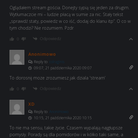
Oglądałem stream gościa. Donejty sypią się jeden za drugim.
Wytłumaczcie mi – ludzie płacą w sumie za nic. Stały tekst
„sprawdź staty, powiedz w co iść, dodaj do klanu itp”. O co w
tym chodzi? Nie rozumiem. Pzdr
Odpowiedz
0
Anonimowo
Reply to
colraginis
09:07, 21 października 2020 09:07
To dorosnij moze zrozumiesz jak dziala 'stream’
Odpowiedz
0
XD
Reply to
Anonimowo
10:15, 21 października 2020 10:15
To nie ma sensu, takie życie. Czasem wypalają najgłupsze
pomysły. Porady są dla pomidorów i w kółko taki same, a