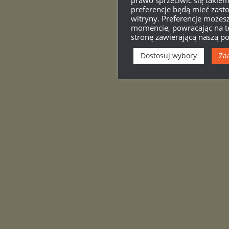
preferencje będą mieć zasto
witryny. Preferencje może
momencie, powracając na tę
stronę zawierającą naszą po
Dostosuj wybory
Za