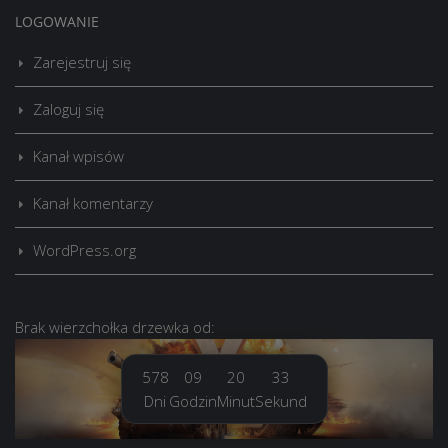
LOGOWANIE
Zarejestruj się
Zaloguj się
Kanał wpisów
Kanał komentarzy
WordPress.org
Brak
wierzchołka drzewka
od:
578
09
20
34
Dni
Godzin
Minut
Sekund