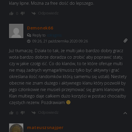
klany lipne. Można za free dość do lepszego.
Odpowiedz
0
Demonek66
Reply to
colraginis
09:26, 21 października 2020 09:26
Już tłumaczę. Działa to tak, że multi jako bardzo dobry gracz
wota bardzo dobrze doradza co zrobić aby poprawić staty,
czy w jakie czołgi iść. Co do klanów, to te które oferuje multi
nie mają żadnych wymagań(musisz tylko być aktywny i grać
określana ilość randomków którą samemu się ustali). Niestety
obecnie nie znam dużego i aktywnego klanu który pozwolił by
jego członkowie nie musieli przejmować się grami klanowymi.
Klan multiego daje całkiem dużo korzyści w postaci chociażby
częstych rezerw. Pozdrawiam
Odpowiedz
0
mateuszsnajper