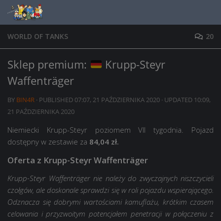
Skip to content
WORLD OF TANKS
20
Sklep premium:
Krupp-Steyr
Waffenträger
BY
BIN4R
· PUBLISHED
07:07, 21 PAŹDZIERNIKA 2020
· UPDATED
10:09,
21 PAŹDZIERNIKA 2020
Niemiecki Krupp-Steyr poziomem VII tygodnia. Pojazd
dostępny w zestawie za
84,04 zł.
Oferta z Krupp-Steyr Waffenträger
Krupp-Steyr Waffenträger nie należy do zwyczajnych niszczycieli
czołgów, ale doskonale sprawdzi się w roli pojazdu wspierającego.
Odznacza się dobrymi wartościami kamuflażu, krótkim czasem
celowania i przyzwoitym potencjałem penetracji w połączeniu z