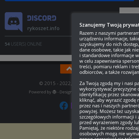
Szanujemy Twoją prywa
rykoszet.info
Razem z naszymi partnera
urządzeniu informacje, takie 
uzyskujemy do nich dostęp,
54
USER(S) ONLINE
JOIN SERVER
dane osobowe, takie jak nie
i standardowe informacje w
w celu zapewniania sperson
treści, pomiaru reklam i treś
odbiorców, a także rozwijan
Za Twoją zgodą my i nasi 
© 2015 - 2022, rykoszet.info
wykorzystywać precyzyjne d
Powered by
- Designed with
Hueman Pro
identyfikację przez skanow
kliknąć, aby wyrazić zgodę
przez nas i naszych partne
powyżej. Możesz też uzyska
szczegółowych informacji i 
przed wyrażeniem zgody lu
Pamiętaj, że niektóre rodza
osobowych mogą nie wymag
prawo sprzeciwić się takie