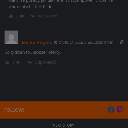
klanu. Te porady, jak dla mnie, są sztampowe i chyba nie
warte mtych 10 zł. Pzdr
Odpowiedz
0
MichelAngelo
07:48, 21 października 2020 07:48
Co tydzień to „lepsze” oferty.
Odpowiedz
0
FOLLOW:
NEXT STORY