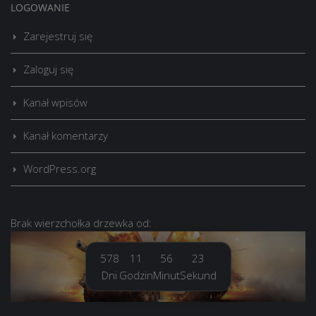
LOGOWANIE
Zarejestruj się
Zaloguj się
Kanał wpisów
Kanał komentarzy
WordPress.org
Brak
wierzchołka drzewka
od:
578
11
56
24
Dni
Godzin
Minut
Sekund