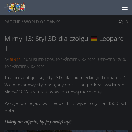
Skip to content
PATCHE
/
WORLD OF TANKS
8
Mirny-13: Styl 3D dla czołgu
Leopard
1
BY
BIN4R
· PUBLISHED
17:06, 19 PAŹDZIERNIKA 2020
· UPDATED
17:10,
19 PAŹDZIERNIKA 2020
Tak prezentuje się styl 3D dla niemieckiego Leoparda 1.
Wielosezonowy styl dostępny do zakupu podczas wydarzenia
Mirny-13. W stylu zastosowano nową mechanikę.
Pasuje do pojazdów: Leopard 1, wyceniony na 4500 szt.
złota.
Kliknij na zdjęcia, by je powiększyć.