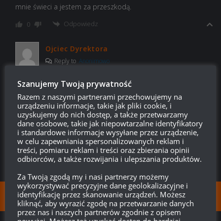
mnie świeci a jestem za przeszkodą.
Odpowiedz
0
Ojciec Dyrektora
Reply to
Anonimowo
18:41, 19 października 2020 18:41
Szanujemy Twoją prywatność
Generalnie podczerwień nie wygląda bo jest niewidoczna dla
Razem z naszymi partnerami przechowujemy na
ludzkiego oka…
urządzeniu informacje, takie jak pliki cookie, i
uzyskujemy do nich dostęp, a także przetwarzamy
Odpowiedz
0
dane osobowe, takie jak niepowtarzalne identyfikatory
i standardowe informacje wysyłane przez urządzenie,
w celu zapewniania spersonalizowanych reklam i
treści, pomiaru reklam i treści oraz zbierania opinii
odbiorców, a także rozwijania i ulepszania produktów.
Za Twoją zgodą my i nasi partnerzy możemy
wykorzystywać precyzyjne dane geolokalizacyjne i
identyfikację przez skanowanie urządzeń. Możesz
FOLLOW:
kliknąć, aby wyrazić zgodę na przetwarzanie danych
przez nas i naszych partnerów zgodnie z opisem
powyżej. Możesz też uzyskać dostęp do bardziej