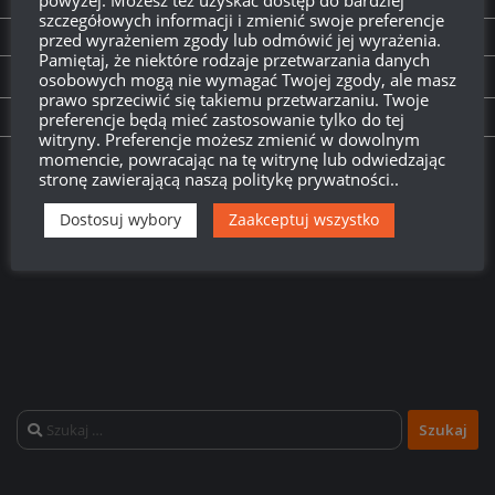
NEXT STORY
szczegółowych informacji i zmienić swoje preferencje
Mirny-13:
Nieśmiertelny
przed wyrażeniem zgody lub odmówić jej wyrażenia.
Pamiętaj, że niektóre rodzaje przetwarzania danych
osobowych mogą nie wymagać Twojej zgody, ale masz
PREVIOUS STORY
prawo sprzeciwić się takiemu przetwarzaniu. Twoje
Mirny-13: Odznaki, medale i członkowie załogi
preferencje będą mieć zastosowanie tylko do tej
witryny. Preferencje możesz zmienić w dowolnym
momencie, powracając na tę witrynę lub odwiedzając
Twitch.tv - Zurugula
stronę zawierającą naszą politykę prywatności..
Dostosuj wybory
Zaakceptuj wszystko
Szukaj: