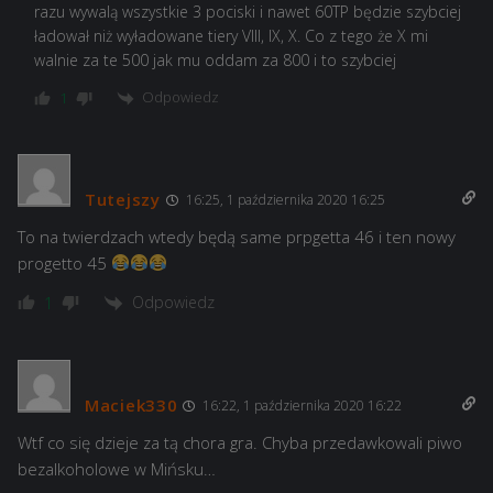
razu wywalą wszystkie 3 pociski i nawet 60TP będzie szybciej
ładował niż wyładowane tiery VIII, IX, X. Co z tego że X mi
walnie za te 500 jak mu oddam za 800 i to szybciej
Odpowiedz
1
Tutejszy
16:25, 1 października 2020 16:25
To na twierdzach wtedy będą same prpgetta 46 i ten nowy
progetto 45
Odpowiedz
1
Maciek330
16:22, 1 października 2020 16:22
Wtf co się dzieje za tą chora gra. Chyba przedawkowali piwo
bezalkoholowe w Mińsku…