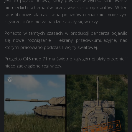
Jest to pojazd bojowy, który powstał w wyniku studiowania
niemieckich schematów przez włoskich projektantów. W ten
sposób powstała cała seria pojazdów o znacznie mniejszym
ciężarze, które nie za bardzo rzucały się w oczy.
Ponadto w tamtych czasach w produkcji pancerza pojawiło
się nowe rozwiązanie – ekrany przeciwkumulacyjne, nad
którymi pracowano podczas II wojny światowej.
Progetto C45 mod 71 ma świetne kąty górnej płyty przedniej i
nieco zaokrąglone rogi wieży.