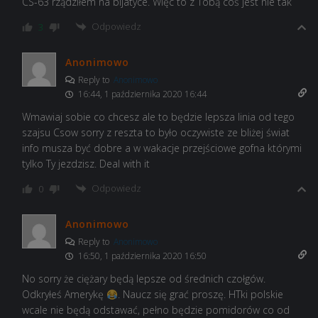
CS-63 rządziłem na bijatyce. Więc to z Tobą coś jest nie tak
Odpowiedz
3
Anonimowo
Reply to
Anonimowo
16:44, 1 października 2020 16:44
Wmawiaj sobie co chcesz ale to będzie lepsza linia od tego
szajsu Csow sorry z reszta to było oczywiste ze bliżej świat
info musza być dobre a w wakacje przejściowe gofna którymi
tylko Ty jezdzisz. Deal with it
Odpowiedz
0
Anonimowo
Reply to
Anonimowo
16:50, 1 października 2020 16:50
No sorry że ciężary będą lepsze od średnich czołgów.
Odkryłeś Amerykę
. Naucz się grać proszę. HTki polskie
wcale nie będą odstawać, pełno będzie pomidorów co od