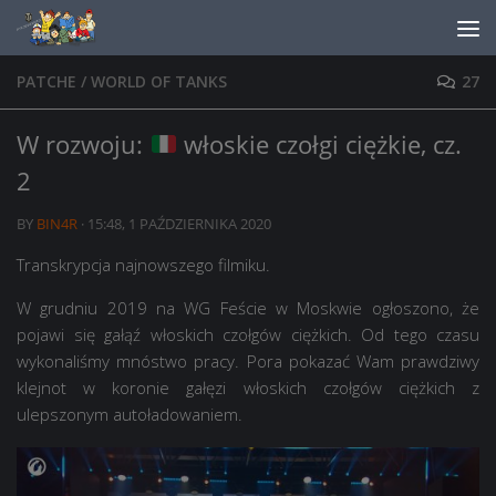
Skip to content
PATCHE
/
WORLD OF TANKS
27
W rozwoju:
włoskie czołgi ciężkie, cz.
2
BY
BIN4R
·
15:48, 1 PAŹDZIERNIKA 2020
Transkrypcja najnowszego filmiku.
W grudniu 2019 na WG Feście w Moskwie ogłoszono, że
pojawi się gałąź włoskich czołgów ciężkich. Od tego czasu
wykonaliśmy mnóstwo pracy. Pora pokazać Wam prawdziwy
klejnot w koronie gałęzi włoskich czołgów ciężkich z
ulepszonym autoładowaniem.