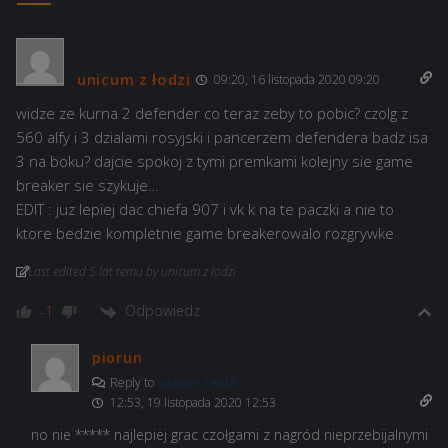
unicum z łodzi
09:20, 16 listopada 2020 09:20
widze ze kurna 2 defender co teraz zeby to pobic? czolg z
560 alfy i 3 dzialami rosyjski i pancerzem defendera badz isa
3 na boku? dajcie spokoj z tymi premkami kolejny sie game
breaker sie szykuje…
EDIT : juz lepiej dac chiefa 907 i vk k na te paczki a nie to
ktore bedzie kompletnie game breakerowalo rozgrywke
Last edited 5 lat temu by unicum z łodzi
Odpowiedz
-1
piorun
Reply to
unicum z łodzi
12:53, 19 listopada 2020 12:53
no nie ***** najlepiej grac czołgami z nagród nieprzebijalnymi