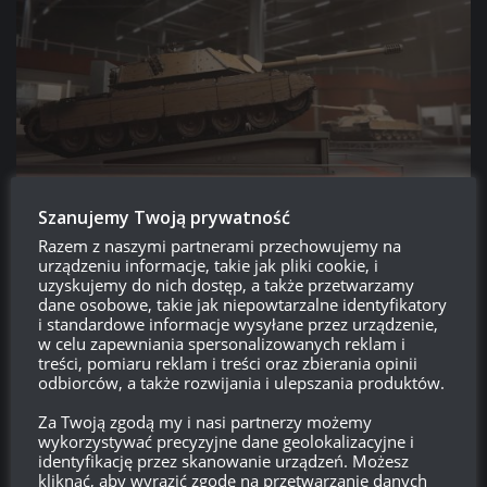
Szanujemy Twoją prywatność
Razem z pojazdami z włoskiego drzewka w grze pojawi się też
Razem z naszymi partnerami przechowujemy na
Progetto C45 mod 71, czyli czołg premium VIII poziomu
.
urządzeniu informacje, takie jak pliki cookie, i
Trafi do supertestu jako pierwszy, więc troche Wam o nim
uzyskujemy do nich dostęp, a także przetwarzamy
opowiemy.
dane osobowe, takie jak niepowtarzalne identyfikatory
i standardowe informacje wysyłane przez urządzenie,
w celu zapewniania spersonalizowanych reklam i
treści, pomiaru reklam i treści oraz zbierania opinii
odbiorców, a także rozwijania i ulepszania produktów.
Za Twoją zgodą my i nasi partnerzy możemy
wykorzystywać precyzyjne dane geolokalizacyjne i
identyfikację przez skanowanie urządzeń. Możesz
kliknąć, aby wyrazić zgodę na przetwarzanie danych