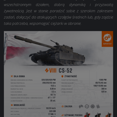
wszechstronnym działem, dobrą dynamiką i przyzwoitą
żywotnością. Jest w stanie poradzić sobie z szerokim zakresem
zadań, dołączyć do atakujących czołgów średnich lub, gdy zajdzie
taka potrzeba, wspomagać ciężarki w obronie.