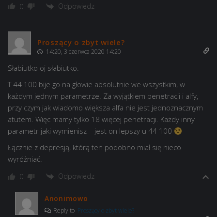
Odpowiedz
0
Proszący o zbyt wiele?
14:20, 3 czerwca 2020 14:20
Słabiutko oj słabiutko.
T 44 100 bije go na głowie absolutnie we wszystkim, w
każdym jednym parametrze. Za wyjątkiem penetracji i alfy,
przy czym jak wiadomo większa alfa nie jest jednoznacznym
atutem. Więc mamy tylko 18 więcej penetracji. Każdy inny
parametr jaki wymienisz – jest on lepszy u 44 100
Łącznie z depresją, którą ten podobno miał się nieco
wyróżniać.
Odpowiedz
0
Anonimowo
Reply to
Proszący o zbyt wiele?