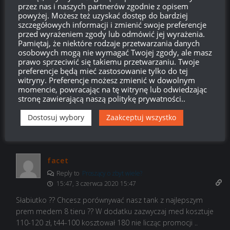
O nie, czołg zdecydowanie nie będzie zły, będzie jak
przez nas i naszych partnerów zgodnie z opisem
powyżej. Możesz też uzyskać dostęp do bardziej
najbardziej grywalny. Ale póki co – żadna z niego perełka, nic
szczegółowych informacji i zmienić swoje preferencje
szczególnego. Kadłub z T44, działo z lansena C. I to w
przed wyrażeniem zgody lub odmówić jej wyrażenia.
zasadzie wszystko co można o nim powiedzieć. Nic nowego.
Pamiętaj, że niektóre rodzaje przetwarzania danych
osobowych mogą nie wymagać Twojej zgody, ale masz
Przydałoby mu się coś wyróżniającego. Coś co nie pozwoli
prawo sprzeciwić się takiemu przetwarzaniu. Twoje
powiedzieć „Kadłub z T44, działo z lansena C. I to w zasadzie
preferencje będą mieć zastosowanie tylko do tej
wszystko”
witryny. Preferencje możesz zmienić w dowolnym
momencie, powracając na tę witrynę lub odwiedzając
Kto wie, może jeszcze zdecydują się rozszerzyć unikalną cechę
stronę zawierającą naszą politykę prywatności..
polskiej średniej dziesiątki na tiery IX i VIII… Wtedy do 44 100
Dostosuj wybory
Zaakceptuj wszystko
porównywać go już by nie miało sensu
Odpowiedz
0
facet
Reply to
Proszący o zbyt wiele?
15:47, 3 czerwca 2020 15:47
Słabiutko ?? Chcesz porównywać nasz tank z najlepszym
prem medem 8 tieru ?? W dodatku zazwyczaj med kosztuje
110-120 zł, t44-100 kosztował 180 nie licząc promocji ..