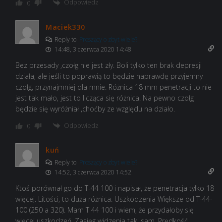
Odpowiedz
0
Maciek330
Reply to
Proszący o zbyt wiele?
14:48, 3 czerwca 2020 14:48
Bez przesady ,czołg nie jest zły. Boli tylko ten brak depresji
działa, ale jeśli to poprawią to będzie naprawdę przyjemny
czołg, przynajmniej dla mnie. Różnica 18 mm penetracji to nie
jest tak mało, jest to licząca się różnica. Na pewno czołg
będzie się wyróżniał ,choćby ze względu na działo.
Odpowiedz
0
kuń
Reply to
Proszący o zbyt wiele?
14:52, 3 czerwca 2020 14:52
Ktoś porównał go do T-44 100 i napisał, że penetracja tylko 18
więcej. Litości, to duża różnica. Uszkodzenia Większe od T-44-
100 (250 a 320). Mam T 44 100 i wiem, że przydałoby się
więcej uszkodzeń. Zasięg widzenia taki sam. Prędkość