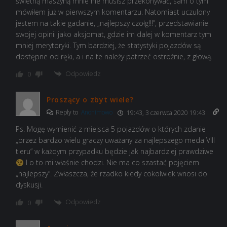
świetną maszyną mnie nie musisz przekonywać, sam o tym
mówiłem już w pierwszym komentarzu. Natomiast uczulony
jestem na takie gadanie, „najlepszy czołg!!!”, przedstawianie
swojej opinii jako aksjomat, gdzie im dalej w komentarz tym
mniej merytoryki. Tym bardziej, że statystyki pojazdów są
dostępne od ręki, a i na te należy patrzeć ostrożnie, z głową.
Odpowiedz
0
Proszący o zbyt wiele?
Reply to
Anonimowo
19:43, 3 czerwca 2020 19:43
Ps. Mogę wymienić z miejsca 5 pojazdów o których zdanie
„przez bardzo wielu graczy uważany za najlepszego meda VIII
tieru” w każdym przypadku będzie jak najbardziej prawdziwe
I o to mi właśnie chodzi. Nie ma co szastać pojęciem
„najlepszy”. Zwłaszcza, że rzadko kiedy cokolwiek wnosi do
dyskusji.
Odpowiedz
0