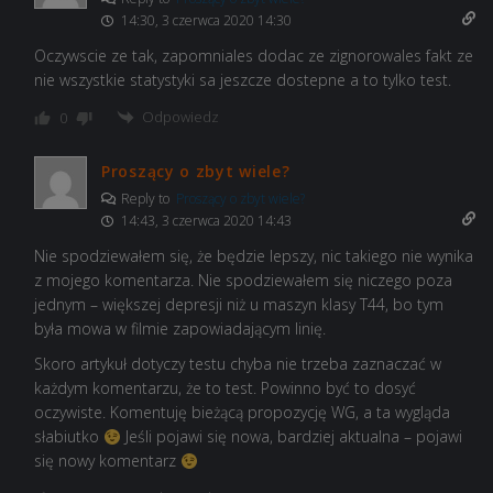
14:30, 3 czerwca 2020 14:30
Oczywscie ze tak, zapomniales dodac ze zignorowales fakt ze
nie wszystkie statystyki sa jeszcze dostepne a to tylko test.
Odpowiedz
0
Proszący o zbyt wiele?
Reply to
Proszący o zbyt wiele?
14:43, 3 czerwca 2020 14:43
Nie spodziewałem się, że będzie lepszy, nic takiego nie wynika
z mojego komentarza. Nie spodziewałem się niczego poza
jednym – większej depresji niż u maszyn klasy T44, bo tym
była mowa w filmie zapowiadającym linię.
Skoro artykuł dotyczy testu chyba nie trzeba zaznaczać w
każdym komentarzu, że to test. Powinno być to dosyć
oczywiste. Komentuję bieżącą propozycję WG, a ta wygląda
słabiutko
Jeśli pojawi się nowa, bardziej aktualna – pojawi
się nowy komentarz