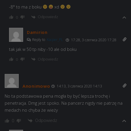
-8° to ma z boku
xd
Odpowiedz
0
Damirion
Reply to
Kacper_PL
17:28, 3 czerwca 2020 17:28
tak jak w 50 tp niby -10 ale od boku
Odpowiedz
0
Anonimowo
14:13, 3 czerwca 2020 14:13
No ta podstawowa pena mogła by być lepsza trochę i
penetracja. Dmg jest spoko. Na pancerz nigdy nie patrzę na
medach no chyba że wieży
Odpowiedz
0