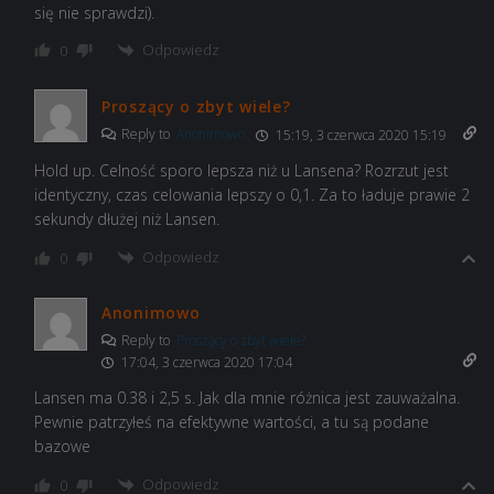
się nie sprawdzi).
Odpowiedz
0
Proszący o zbyt wiele?
Reply to
Anonimowo
15:19, 3 czerwca 2020 15:19
Hold up. Celność sporo lepsza niż u Lansena? Rozrzut jest
identyczny, czas celowania lepszy o 0,1. Za to ładuje prawie 2
sekundy dłużej niż Lansen.
Odpowiedz
0
Anonimowo
Reply to
Proszący o zbyt wiele?
17:04, 3 czerwca 2020 17:04
Lansen ma 0.38 i 2,5 s. Jak dla mnie różnica jest zauważalna.
Pewnie patrzyłeś na efektywne wartości, a tu są podane
bazowe
Odpowiedz
0