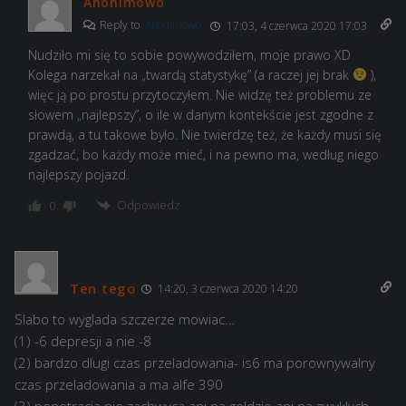
Anonimowo
Reply to
Anonimowo
17:03, 4 czerwca 2020 17:03
Nudziło mi się to sobie powywodziłem, moje prawo XD
Kolega narzekał na „twardą statystykę” (a raczej jej brak
),
więc ją po prostu przytoczyłem. Nie widzę też problemu ze
słowem „najlepszy”, o ile w danym kontekście jest zgodne z
prawdą, a tu takowe było. Nie twierdzę też, że każdy musi się
zgadzać, bo każdy może mieć, i na pewno ma, według niego
najlepszy pojazd.
Odpowiedz
0
Ten tego
14:20, 3 czerwca 2020 14:20
Slabo to wyglada szczerze mowiac…
(1) -6 depresji a nie -8
(2) bardzo dlugi czas przeladowania- is6 ma porownywalny
czas przeladowania a ma alfe 390