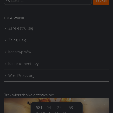
LOGOWANIE
Zarejestruj się
Zaloguj się
Kanał wpisów
Kanał komentarzy
WordPress.org
Brak
wierzchołka drzewka
od:
581
04
24
55