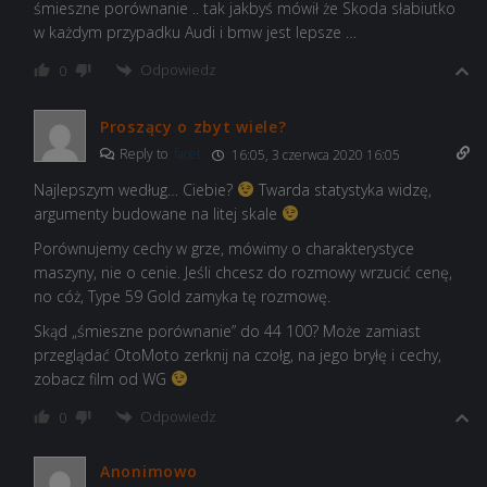
śmieszne porównanie .. tak jakbyś mówił że Skoda słabiutko
w każdym przypadku Audi i bmw jest lepsze …
Odpowiedz
0
Proszący o zbyt wiele?
Reply to
facet
16:05, 3 czerwca 2020 16:05
Najlepszym według… Ciebie?
Twarda statystyka widzę,
argumenty budowane na litej skale
Porównujemy cechy w grze, mówimy o charakterystyce
maszyny, nie o cenie. Jeśli chcesz do rozmowy wrzucić cenę,
no cóż, Type 59 Gold zamyka tę rozmowę.
Skąd „śmieszne porównanie” do 44 100? Może zamiast
przeglądać OtoMoto zerknij na czołg, na jego bryłę i cechy,
zobacz film od WG
Odpowiedz
0
Anonimowo