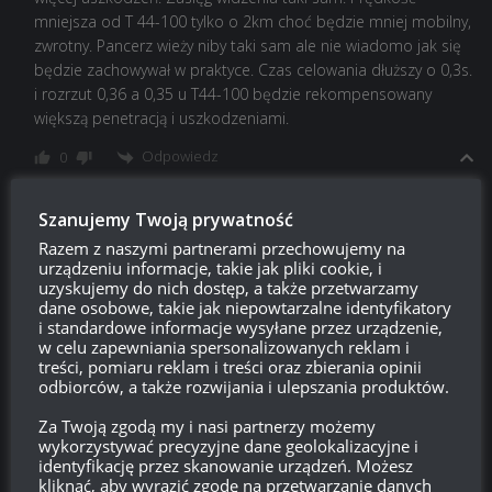
mniejsza od T 44-100 tylko o 2km choć będzie mniej mobilny,
zwrotny. Pancerz wieży niby taki sam ale nie wiadomo jak się
będzie zachowywał w praktyce. Czas celowania dłuższy o 0,3s.
i rozrzut 0,36 a 0,35 u T44-100 będzie rekompensowany
większą penetracją i uszkodzeniami.
Odpowiedz
0
Proszący o zbyt wiele?
Szanujemy Twoją prywatność
Reply to
kuń
15:13, 3 czerwca 2020 15:13
Razem z naszymi partnerami przechowujemy na
urządzeniu informacje, takie jak pliki cookie, i
Ja porównałem
uzyskujemy do nich dostęp, a także przetwarzamy
dane osobowe, takie jak niepowtarzalne identyfikatory
Mogę się mylić, ale czy rozrzut u 44 100 to nie przypadkiem
i standardowe informacje wysyłane przez urządzenie,
0,34?
w celu zapewniania spersonalizowanych reklam i
treści, pomiaru reklam i treści oraz zbierania opinii
Różnica w penetracji owszem jest. Ale pamiętajmy, że od
odbiorców, a także rozwijania i ulepszania produktów.
dawna w grze mamy już premki MT VIII z penetracją sięgającą
226 czy 232. Jeżeli dzisiaj wchodzi coś z penetracją rzędu 190
Za Twoją zgodą my i nasi partnerzy możemy
to tylko o mocno unikalnych cechach, jak francuski
wykorzystywać precyzyjne dane geolokalizacyjne i
identyfikację przez skanowanie urządzeń. Możesz
Borussaquqauetfutfu czy jak mu tam.
kliknąć, aby wyrazić zgodę na przetwarzanie danych