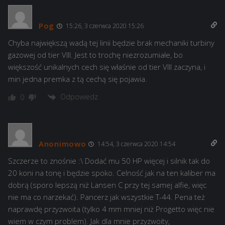
Pog
15:26, 3 czerwca 2020 15:26
Chyba największą wadą tej linii będzie brak mechaniki turbiny
gazowej od tier VIII. Jest to trochę niezrozumiałe, bo
większość unikalnych cech się właśnie od tier VIII zaczyna, i
min jedna premka z tą cechą się pojawia.
Odpowiedz
0
Anonimowo
14:54, 3 czerwca 2020 14:54
Szczerze to znośnie :\ Dodać mu 50 HP więcej i silnik tak do
20 koni na tonę i będzie spoko. Celność jak na ten kaliber ma
dobrą (sporo lepszą niż Lansen C przy tej samej alfie, więc
nie ma co narzekać). Pancerz jak wszystkie T-44. Pena też
naprawdę przyzwoita (tylko 4 mm mniej niż Progetto więc nie
wiem w czym problem). Jak dla mnie przyzwoity,