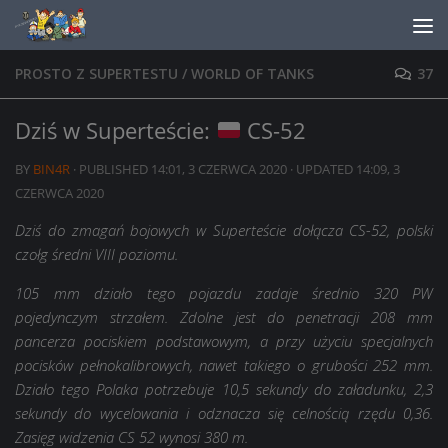
Skip to content
PROSTO Z SUPERTESTU
/
WORLD OF TANKS
37
Dziś w Superteście:
CS-52
BY
BIN4R
· PUBLISHED
14:01, 3 CZERWCA 2020
· UPDATED
14:09, 3
CZERWCA 2020
Dziś do zmagań bojowych w Superteście dołącza CS-52, polski
czołg średni VIII poziomu.
105 mm działo tego pojazdu zadaje średnio 320 PW
pojedynczym strzałem. Zdolne jest do penetracji 208 mm
pancerza pociskiem podstawowym, a przy użyciu specjalnych
pocisków pełnokalibrowych, nawet takiego o grubości 252 mm.
Działo tego Polaka potrzebuje 10,5 sekundy do załadunku, 2,3
sekundy do wycelowania i odznacza się celnością rzędu 0,36.
Zasięg widzenia CS 52 wynosi 380 m.