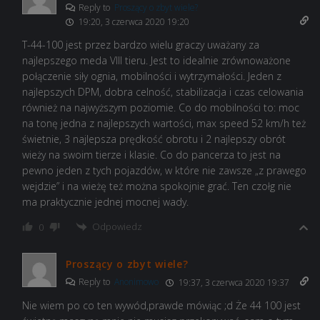
Reply to
Proszący o zbyt wiele?
19:20, 3 czerwca 2020 19:20
T-44-100 jest przez bardzo wielu graczy uważany za
najlepszego meda VIII tieru. Jest to idealnie zrównoważone
połączenie siły ognia, mobilności i wytrzymałości. Jeden z
najlepszych DPM, dobra celność, stabilizacja i czas celowania
również na najwyższym poziomie. Co do mobilności to: moc
na tonę jedna z najlepszych wartości, max speed 52 km/h też
świetnie, 3 najlepsza prędkość obrotu i 2 najlepszy obrót
wieży na swoim tierze i klasie. Co do pancerza to jest na
pewno jeden z tych pojazdów, w które nie zawsze „z prawego
wejdzie” i na wieżę też można spokojnie grać. Ten czołg nie
ma praktycznie jednej mocnej wady.
Odpowiedz
0
Proszący o zbyt wiele?
Reply to
Anonimowo
19:37, 3 czerwca 2020 19:37
Nie wiem po co ten wywód,prawde mówiąc ;d Że 44 100 jest