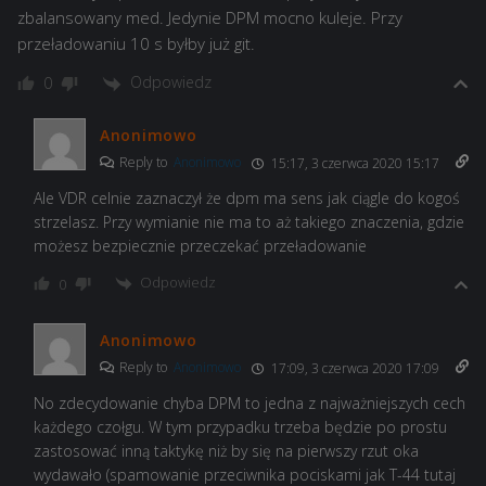
zbalansowany med. Jedynie DPM mocno kuleje. Przy
przeładowaniu 10 s byłby już git.
Odpowiedz
0
Anonimowo
Reply to
Anonimowo
15:17, 3 czerwca 2020 15:17
Ale VDR celnie zaznaczył że dpm ma sens jak ciągle do kogoś
strzelasz. Przy wymianie nie ma to aż takiego znaczenia, gdzie
możesz bezpiecznie przeczekać przeładowanie
Odpowiedz
0
Anonimowo
Reply to
Anonimowo
17:09, 3 czerwca 2020 17:09
No zdecydowanie chyba DPM to jedna z najważniejszych cech
każdego czołgu. W tym przypadku trzeba będzie po prostu
zastosować inną taktykę niż by się na pierwszy rzut oka
wydawało (spamowanie przeciwnika pociskami jak T-44 tutaj