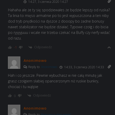
14:27, 3 czerwca 2020 14:27
Hahaha ale że ty się spodziewałes że będzie lepszy od ruska?
Ta linia to mięso armatnie po to jest wypuszczona a ten niby
dod tryb prędkości na dyszce z dooopy bo żadne bonusy
nawet stabilizator nie będzie działać. Typowe czołg i do bicia
po ryyyyjuuu i wcale nie trzeba czekać na Buffy czy nerfy widać
od razu.
Odpowiedz
-1
Anonimowo
Reply to
Anonimowo
14:33, 3 czerwca 2020 14:33
Hah i co jeszcze. Pewnie wybuchasz w nie całą minutę jak
grasz czołgiem słabiej opancerzonym niż ruskie bunkry,
chociaż i tu wątpie
Odpowiedz
0
Anonimowo
Reply to
Proszący o zbyt wiele?