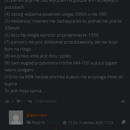
(3) penetracja nie zachwyca ani na goldzie ani na zwyklych
pociskach
(4) zasieg widzenia powinien siegac 390m a nie 380
(5) mobilnosc rowniez nie zachwyca bo to jednak nie jest te
55km/h
(6) ilosc hp mogla wynosic przynajmniej te 1350
(7) pancerz nie jest dokladnie przedstawiony ale nie liczyl
bym na niego
(8) wszystko inne jest dosc spoko
(9) sam wyglad przypomina troche t44-100 a ja juz zygam
takimi czolgami
(10) to na 99% bedzie premka a jakos nie przyciaga mnie do
kupna
To jest moja opinia…
Odpowiedz
0
Damirion
Reply to
Ten tego
17:23, 3 czerwca 2020 17:23