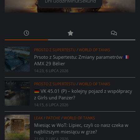
Dni
Godzin
Minut
Sekund
PROSTO Z SUPERTESTU
/
WORLD OF TANKS
Prsoto z Supertestu: Zmiany parametrów
AMX 29 Bélier
14:23, 6 LIPCA 2026
PROSTO Z SUPERTESTU
/
WORLD OF TANKS
VK 45.01 (P) – kolejny pojazd z współpracy
z Girls und Panzer?
14:15, 6 LIPCA 2026
LEAK
/
PATCHE
/
WORLD OF TANKS
Miesiąc w WoT: Lipiec, czyli co nasz czeka w
najbliższym miesiącu w grze?
21:09, 2 LIPCA 2026