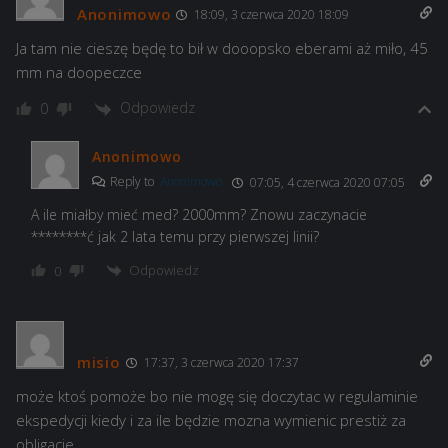
Anonimowo
18:09, 3 czerwca 2020 18:09
Ja tam nie cieszę będę to bił w dooopsko eberami aż miło, 45
mm na doopeczce
Odpowiedz
0
Anonimowo
Reply to
Anonimowo
07:05, 4 czerwca 2020 07:05
A ile miałby mieć med? 2000mm? Znowu zaczynacie
********ć jak 2 lata temu przy pierwszej linii?
Odpowiedz
0
misio
17:37, 3 czerwca 2020 17:37
może ktoś pomoże bo nie mogę się doczytac w regulaminie
ekspedycji kiedy i za ile będzie mozna wymienic prestiż za
obligacje,