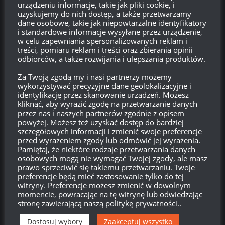
urządzeniu informacje, takie jak pliki cookie, i
Bo zepsuciu lotnisk, o.p. bardzo mi się podobają. Jest to
uzyskujemy do nich dostęp, a także przetwarzamy
grywalne i daje sporo możliwości działania. Oczywiście ruski
dane osobowe, takie jak niepowtarzalne identyfikatory
o.p. jest prze-buffowany na maksa, ale cóż…
i standardowe informacje wysyłane przez urządzenie,
w celu zapewniania spersonalizowanych reklam i
Odpowiedz
0
treści, pomiaru reklam i treści oraz zbierania opinii
odbiorców, a także rozwijania i ulepszania produktów.
Lex
Autor
Za Twoją zgodą my i nasi partnerzy możemy
wykorzystywać precyzyjne dane geolokalizacyjne i
Reply to
Jurodiwiec
13:10, 4 czerwca 2020 13:10
identyfikację przez skanowanie urządzeń. Możesz
mi najlepiej się gra Jankesem
kliknąć, aby wyrazić zgodę na przetwarzanie danych
przez nas i naszych partnerów zgodnie z opisem
Odpowiedz
0
powyżej. Możesz też uzyskać dostęp do bardziej
szczegółowych informacji i zmienić swoje preferencje
przed wyrażeniem zgody lub odmówić jej wyrażenia.
Anonimowo
Pamiętaj, że niektóre rodzaje przetwarzania danych
osobowych mogą nie wymagać Twojej zgody, ale masz
Reply to
Lex
12:33, 13 czerwca 2020 12:33
prawo sprzeciwić się takiemu przetwarzaniu. Twoje
Wolę japońskie niszczyciele pancerniki to mięso do bicia
preferencje będą mieć zastosowanie tylko do tej
witryny. Preferencje możesz zmienić w dowolnym
Odpowiedz
0
momencie, powracając na tę witrynę lub odwiedzając
stronę zawierającą naszą politykę prywatności..
Dostosuj wybory
Zaakceptuj wszystko