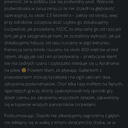
pewność, że w pobliżu czai się podwodny pirat. Wykrycie
podwodniaka w zanurzeniu (o ile nie zszedł na głębokość
operacyjną), to około 2,5 kilometra – zależy od okrętu, więc
przy odrobinie szczęścia dość szybko go zlokalizujemy
(oczywiście, jak posiadamy ASDIC, to włączamy go od razu po
tym, jak gra zasygnalizuje nam, że zostaliśmy wykryci!). Jak już
zlokalizujemy łobuza, od razu ruszamy w jego kierunku.
Pierwszą serię bomb rzucamy na około 800 metrów przed
celem, drugą jak nad nim przepływamy – praktycznie klient
nie ma żadnych szans i szybciutko melduje się u Abrahama
na piwie
Powiem Wam, że pływając Gallantem z
powodzeniem stosuję tą taktykę i na ogół zaliczam dwa
zatopienia podwodniaków. Choć kilka razy trafiłem na fajnych,
ogarniętych graczy, którzy zaakceptowali mój sposób gry,
dzięki czemu, po zatopieniu wszystkich żelazek, zabawiliśmy
się w topienie wrażych pancerników torpedami.
Podsumowując. Dopóki nie zlikwidujemy zagrożenia z głębin
nie wikłajmy się w walkę z innymi okrętami (no chyba, że w