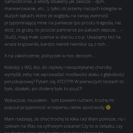
samoobronie, a wtedy działamy jak zawsze – dym,
manewrowanie, etc…), tylko strzeżemy naszych kolegów w
dużych łajbach, które ze względu na swoją zwinność
przypominającą mnie na parkiecie (po prostu tragedia, nie
dość, że gruby, to jeszcze partnerce po palcach depcze… –
StuG), mają małe szanse w starciu z o.p. Uważajmy też na
wraże krążowniki, bardzo niemili niemilce są z nich….
A na zakończenie, pstryczek w nos devsom…
Koledzy z WG, kto, do ciężkiej i niespotykanej choroby
wymyślił, żeby nie wprowadzić możliwości ataku z głębokości
peryskopowej? Pytam się, KTO???!!! W pierwszych testach to
było, działało, po cholerę było to psuć?!
Wybaczcie, musiałem… tym bowiem ruchem, trochę mi
popsuli przyjemność w topieniu celów spod wody
Mam nadzieję, że choć trochę te kilka rad Wam pomoże, no i
czekam na Was na cyfrowym oceanie! Czy to w żelazku, czy