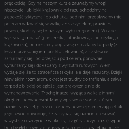
prędkością. Gdy na naszym kursie zauważymy wrogi
niszczyciel lub lekki krążownik, od razu schodzimy na
głębokość taktyczną i po cichutku pod nimi przepływamy (nie
polecam wdawać się w walkę z niszczycielem, prawie na
pewno, skończy się to naszym szybkim zgonem!). W razie
wykrycia „grubasa” (pancernika, lotniskowca, albo ciężkiego
krążownika), odmierzamy poprawkę i strzelamy torpedy (z
lekkim przesunięciem punktu celowania), a następnie
zanurzamy się i po przejściu pod celem, ponownie
wynurzamy się i dokładamy z wyrzutni rufowych. Wiem,
wydaje się, że to straceńcza taktyka, ale daje rezultaty. Dzięki
niewielkim rozmiarom, okręt jest trudny do trafienia, a salwa
torped z bliskiej odległości jest praktycznie nie do
wymanewrowania. Trochę inaczej wygląda walka z innymi
okrętami podwodnymi. Mamy wprawdzie sonar, którym
namierzamy cel, przez co torpedy pewniej namierzają cel, ale
jego użycie powoduje, że zaczynają się nami interesować
wszystkie niszczyciele w okolicy, a z góry zaczynają się sypać
bomby głębinowe z intensywnością deszczu w letnią burzę.