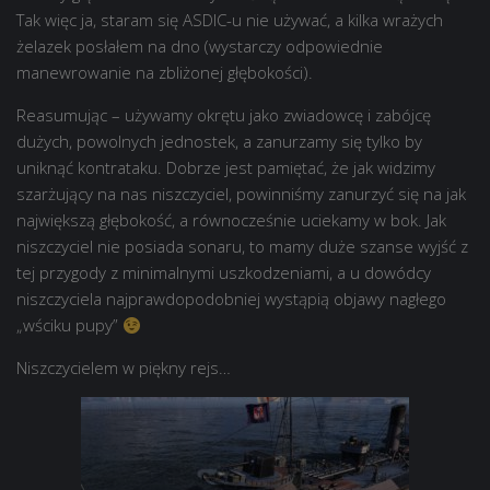
Tak więc ja, staram się ASDIC-u nie używać, a kilka wrażych
żelazek posłałem na dno (wystarczy odpowiednie
manewrowanie na zbliżonej głębokości).
Reasumując – używamy okrętu jako zwiadowcę i zabójcę
dużych, powolnych jednostek, a zanurzamy się tylko by
uniknąć kontrataku. Dobrze jest pamiętać, że jak widzimy
szarżujący na nas niszczyciel, powinniśmy zanurzyć się na jak
największą głębokość, a równocześnie uciekamy w bok. Jak
niszczyciel nie posiada sonaru, to mamy duże szanse wyjść z
tej przygody z minimalnymi uszkodzeniami, a u dowódcy
niszczyciela najprawdopodobniej wystąpią objawy nagłego
„wściku pupy”
Niszczycielem w piękny rejs…