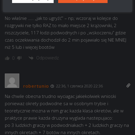
no_name
12:56, 3 czerwca 2020 12:56
No właśnie ….. „jak to ugryźć” – np; wczoraj w kolejce do
rozgrywki nie tylko RAZ to miało miejsce 2 krążowniki, 2
niszczyciele, 117 łodzi podwodnych i po „wskoczeniu” gdzie
czas oczekiwania dochodził do 2 min pojawiało się NIE MNIEJ
niż 5 lub i więcej bootów
Odpowiedz
0
robertunio
22:36, 1 czerwca 2020 22:36
Na chwile obecna trudno wyciagac jakiekolwiek wnioski
poniewaz okrety podwodne sa w osobnym trybie i
teoretycznie mozna w nim grac kazda klasa okretów, ale w
praktyce prawie kazda druzyna wyglada nastepujaco:
po 3 ludzkich graczy w podwodniakach + 2 ludzkich graczy na
innych okretach + 7 botów na innych okretach.