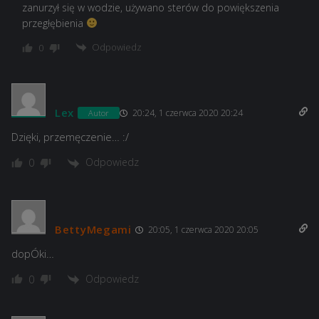
zanurzył się w wodzie, używano sterów do powiększenia
przegłębienia
Odpowiedz
0
Lex
20:24, 1 czerwca 2020 20:24
Autor
Dzięki, przemęczenie… :/
Odpowiedz
0
BettyMegami
20:05, 1 czerwca 2020 20:05
dopÓki…
Odpowiedz
0