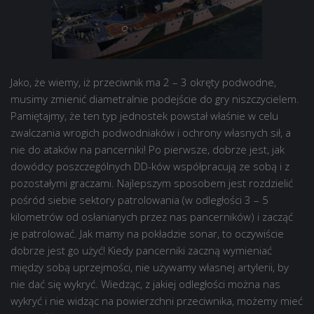
Jako, że wiemy, iż przeciwnik ma 2 – 3 okręty podwodne,
musimy zmienić diametralnie podejście do gry niszczycielem.
Pamiętajmy, że ten typ jednostek powstał właśnie w celu
zwalczania wrogich podwodniaków i ochrony własnych sił, a
nie do ataków na pancerniki! Po pierwsze, dobrze jest, jak
dowódcy poszczególnych DD-ków współpracują ze sobą i z
pozostałymi graczami. Najlepszym sposobem jest rozdzielić
pośród siebie sektory patrolowania (w odległości 3 – 5
kilometrów od osłanianych przez nas pancerników) i zacząć
je patrolować. Jak mamy na pokładzie sonar, to oczywiście
dobrze jest go użyć! Kiedy pancerniki zaczną wymieniać
między sobą uprzejmości, nie używamy własnej artylerii, by
nie dać się wykryć. Wiedząc, z jakiej odległości można nas
wykryć i nie widząc na powierzchni przeciwnika, możemy mieć