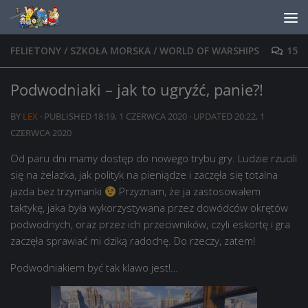
Skip to content
FELIETONY
/
SZKOŁA MORSKA
/
WORLD OF WARSHIPS
15
Podwodniaki – jak to ugryźć, panie?!
BY
LEX
· PUBLISHED
18:19, 1 CZERWCA 2020
· UPDATED
20:22, 1
CZERWCA 2020
Od paru dni mamy dostęp do nowego trybu gry. Ludzie rzucili
się na żelazka, jak polityk na pieniądze i zaczęła się totalna
jazda bez trzymanki
Przyznam, że ja zastosowałem
taktykę, jaka była wykorzystywana przez dowódców okrętów
podwodnych, oraz przez ich przeciwników, czyli eskortę i gra
zaczęła sprawiać mi dziką radochę. Do rzeczy, zatem!
Podwodniakiem być tak klawo jest!…