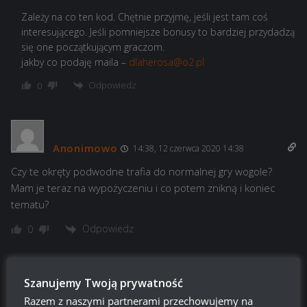
Zależy na co ten kod. Chętnie przyjmę, jeśli jest tam coś
interesującego. Jeśli pomniejsze bonusy to bardziej przydadzą
się one początkującym graczom.
jakby co podaję maila –
dlaherosa@o2.pl
Odpowiedz
0
Anonimowo
14:38, 12 czerwca 2020 14:38
Czy te okręty podwodne trafia do normalnej gry wogole?
Mam je teraz na wypożyczeniu i co potem znikną i koniec
tematu?
Odpowiedz
0
Szanujemy Twoją prywatność
Jurodiwiec
16:16, 3 czerwca 2020 16:16
Razem z naszymi partnerami przechowujemy na