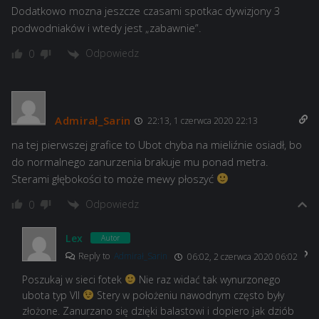
Dodatkowo mozna jeszcze czasami spotkac dywizjony 3
podwodniaków i wtedy jest „zabawnie”.
Odpowiedz
0
Admirał_Sarin
22:13, 1 czerwca 2020 22:13
na tej pierwszej grafice to Ubot chyba na mieliźnie osiadł, bo
do normalnego zanurzenia brakuje mu ponad metra.
Sterami głębokości to może mewy płoszyć
Odpowiedz
0
Lex
Autor
Reply to
Admirał_Sarin
06:02, 2 czerwca 2020 06:02
Poszukaj w sieci fotek
Nie raz widać tak wynurzonego
ubota typ VII
Stery w położeniu nawodnym często były
złożone. Zanurzano się dzięki balastowi i dopiero jak dziób