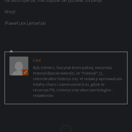
na destroyerze, miło będzie skrzyżować torpedy!
Ahoy!
/Paweł Lex Lemański
Lex
Były żołnierz, fascynat broni palnej, marynista,
historyk (Barula twierdzi, że "histeryk" ;) ),
rekonstruktor historyczny. W redakcji wprowadzam
totalny chaos i zamieszanie (Lex, gdzie te
recenzje??!!), i notorycznie wkurzam kolegów -
redaktorów.