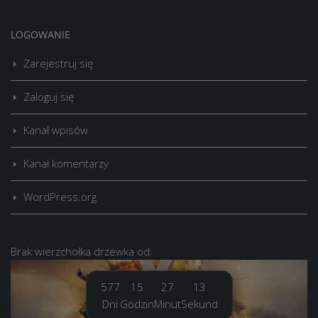
LOGOWANIE
Zarejestruj się
Zaloguj się
Kanał wpisów
Kanał komentarzy
WordPress.org
Brak
wierzchołka drzewka
od:
577
15
27
14
Dni
Godzin
Minut
Sekund