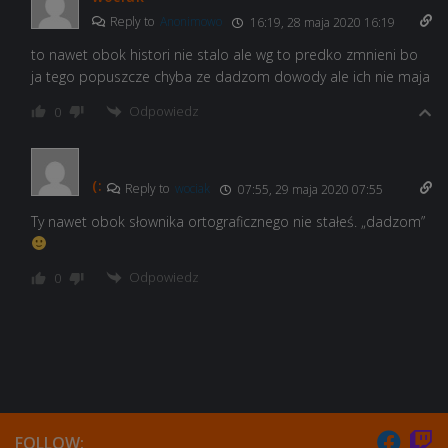
Reply to
Anonimowo
16:19, 28 maja 2020 16:19
to nawet obok histori nie stalo ale wg to predko zmnieni bo
ja tego popuszcze chyba ze dadzom dowody ale ich nie maja
Odpowiedz
0
(:
Reply to
wociak
07:55, 29 maja 2020 07:55
Ty nawet obok słownika ortograficznego nie stałeś. „dadzom”
Odpowiedz
0
FOLLOW: