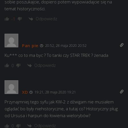
sobie poszukajcie, dopiero potem wypowiadajcie się na
temat historyczności.
Odpowiedz
-1
Pan pie
20:52, 28 maja 2020 20:52
Ku*** co to ma byc ? To tanki czy STAR TREK ? żenada
Odpowiedz
0
XD
19:21, 28 maja 2020 19:21
Przynajmniej tego syfu jak KW-2 z dźwigam nie musiałem
oglądać bo były niehistoryczne, a tutaj co? Historyczny pług
od Ursusa i harpun do łowienia wielorybów?
Odpowiedz
0