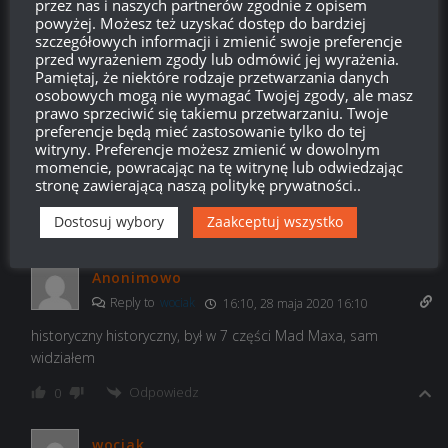
przez nas i naszych partnerów zgodnie z opisem
powyżej. Możesz też uzyskać dostęp do bardziej
szczegółowych informacji i zmienić swoje preferencje
przed wyrażeniem zgody lub odmówić jej wyrażenia.
Pamiętaj, że niektóre rodzaje przetwarzania danych
wociak
16:06, 28 maja 2020 16:06
osobowych mogą nie wymagać Twojej zgody, ale masz
prawo sprzeciwić się takiemu przetwarzaniu. Twoje
historyczny element haha hyba jak wg sobie to na papierze
preferencje będą mieć zastosowanie tylko do tej
toaletowym narysowalo bedzie kierowane pismo w sprawie
witryny. Preferencje możesz zmienić w dowolnym
momencie, powracając na tę witrynę lub odwiedzając
zmienienia nazwy z historyczny element na fikcja wg nie
stronę zawierającą naszą politykę prywatności..
odpuszcze tego o nie
Dostosuj wybory
Zaakceptuj wszystko
Odpowiedz
0
Anonimowo
Reply to
wociak
16:10, 28 maja 2020 16:10
historyczny historyczny, był w 7 części Mad Maxa, sam
widziałem
Odpowiedz
0
wociak