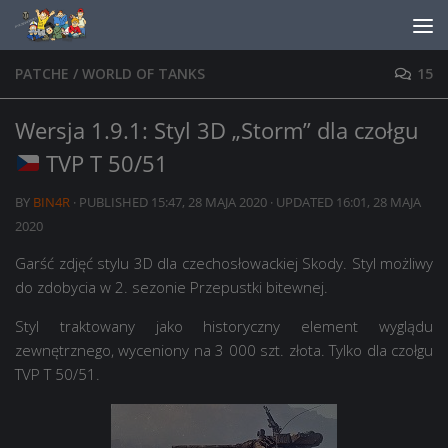
Skip to content
PATCHE
/
WORLD OF TANKS
15
Wersja 1.9.1: Styl 3D „Storm” dla czołgu
TVP T 50/51
BY
BIN4R
· PUBLISHED
15:47, 28 MAJA 2020
· UPDATED
16:01, 28 MAJA
2020
Garść zdjęć stylu 3D dla czechosłowackiej Skody. Styl możliwy
do zdobycia w 2. sezonie Przepustki bitewnej.
Styl traktowany jako historyczny element wyglądu
zewnętrznego, wyceniony na 3 000 szt. złota. Tylko dla czołgu
TVP T 50/51.