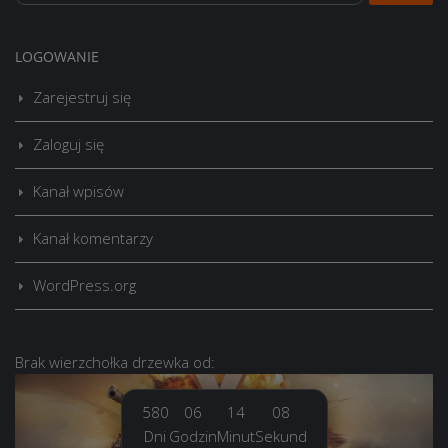
LOGOWANIE
Zarejestruj się
Zaloguj się
Kanał wpisów
Kanał komentarzy
WordPress.org
Brak
wierzchołka drzewka
od:
580
06
14
09
Dni
Godzin
Minut
Sekund