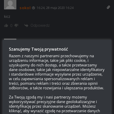
sokol
16:24, 28 maja 2020 16:24
kicz
Odpowiedz
0
Proszący o zbyt wiele?
Szanujemy Twoją prywatność
16:19, 28 maja 2020 16:19
Razem z naszymi partnerami przechowujemy na
Styl z 277 z dorzuconym szmelcem i wyrzutnią zamiast
urządzeniu informacje, takie jak pliki cookie, i
miśka.
uzyskujemy do nich dostęp, a także przetwarzamy
dane osobowe, takie jak niepowtarzalne identyfikatory
Odpowiedz
0
i standardowe informacje wysyłane przez urządzenie,
w celu zapewniania spersonalizowanych reklam i
treści, pomiaru reklam i treści oraz zbierania opinii
Anonimowo
odbiorców, a także rozwijania i ulepszania produktów.
Reply to
Proszący o zbyt wiele?
18:04, 28 maja 2020 18:04
Za Twoją zgodą my i nasi partnerzy możemy
wykorzystywać precyzyjne dane geolokalizacyjne i
to nie wyrzutnia a działo kartoflowe
identyfikację przez skanowanie urządzeń. Możesz
kliknąć, aby wyrazić zgodę na przetwarzanie danych
Odpowiedz
0