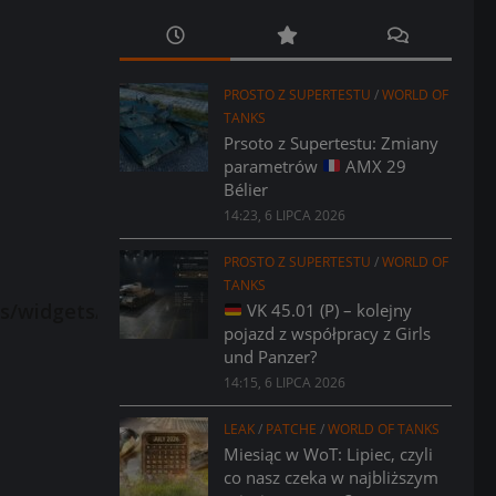
PROSTO Z SUPERTESTU
/
WORLD OF
TANKS
Prsoto z Supertestu: Zmiany
parametrów
AMX 29
Bélier
14:23, 6 LIPCA 2026
PROSTO Z SUPERTESTU
/
WORLD OF
TANKS
VK 45.01 (P) – kolejny
pojazd z współpracy z Girls
und Panzer?
14:15, 6 LIPCA 2026
LEAK
/
PATCHE
/
WORLD OF TANKS
Miesiąc w WoT: Lipiec, czyli
co nasz czeka w najbliższym