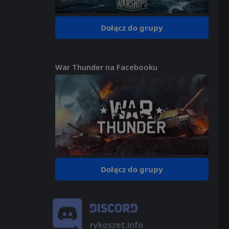
Dołącz do grupy
War Thunder na Facebooku
Dołącz do grupy
rykoszet.info