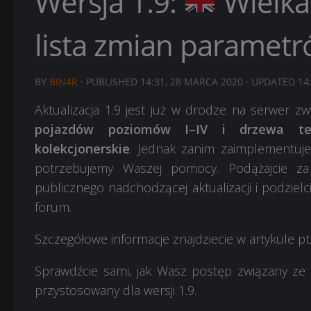
Wersja 1.9:
Wielka
lista zmian paramet
BY
BIN4R
· PUBLISHED
14:31, 28 MARCA 2020
· UPDATED
14
Aktualizacja 1.9 jest już w drodze na serwer z
pojazdów poziomów I–IV i drzewa tec
kolekcjonerskie
. Jednak zanim zaimplementuj
potrzebujemy Waszej pomocy. Podążajcie za 
publicznego nadchodzącej aktualizacji i podzie
forum.
Szczegółowe informacje znajdziecie w artykule pt
Sprawdźcie sami, jak Wasz postęp związany ze 
przystosowany dla wersji 1.9.