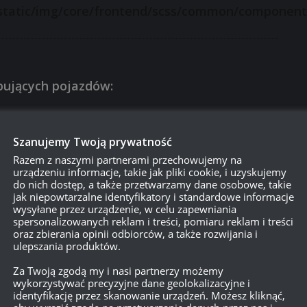
pujących pojazdów:
Szanujemy Twoją prywatność
Razem z naszymi partnerami przechowujemy na
urządzeniu informacje, takie jak pliki cookie, i uzyskujemy
do nich dostęp, a także przetwarzamy dane osobowe, takie
jak niepowtarzalne identyfikatory i standardowe informacje
wysyłane przez urządzenie, w celu zapewniania
nicji dla działa OQF 3-pdr o 115 sztuk (z 90 do
spersonalizowanych reklam i treści, pomiaru reklam i treści
oraz zbierania opinii odbiorców, a także rozwijania i
ulepszania produktów.
ji dla działa QF 6-pdr 8 cwt Mk. II o 80 sztuk (z
Za Twoją zgodą my i nasi partnerzy możemy
wykorzystywać precyzyjne dane geolokalizacyjne i
identyfikację przez skanowanie urządzeń. Możesz kliknąć,