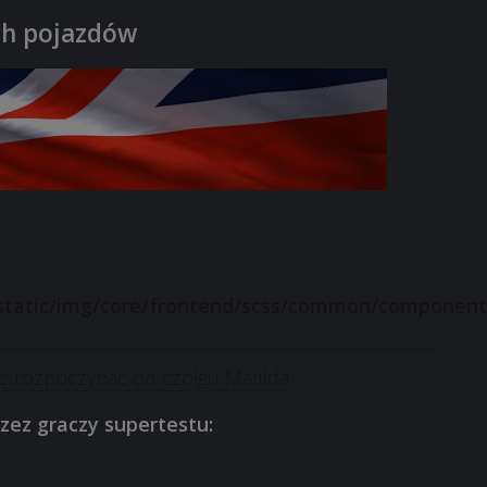
ch pojazdów
ię rozpoczynać od czołgu Matilda
zez graczy supertestu: