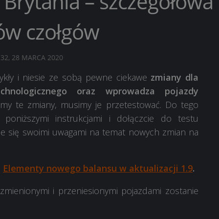
 Brytania – szczegółowa
rów czołgów
:32, 28 MARCA 2020
wykły i niesie ze sobą pewne ciekawe
zmiany dla
hnologicznego oraz wprowadza pojazdy
emy te zmiany, musimy je przetestować. Do tego
poniższymi instrukcjami i dołączcie do testu
lcie się swoimi uwagami na temat nowych zmian na
.
Elementy nowego balansu w aktualizacji 1.9
.
zmienionymi i przeniesionymi pojazdami zostanie