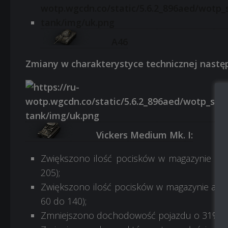
A46
Zmiany w charakterystyce technicznej nastę
Vickers Medium Mk. I:
Zwiększono ilość pocisków w magazynie amu
205);
Zwiększono ilość pocisków w magazynie amunic
60 do 140);
Zmniejszono dochodowość pojazdu o 31%;