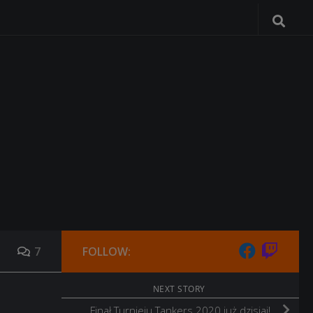
7
FOLLOW:
NEXT STORY
Finał Turnieju Tankers 2020 już dzisiaj!