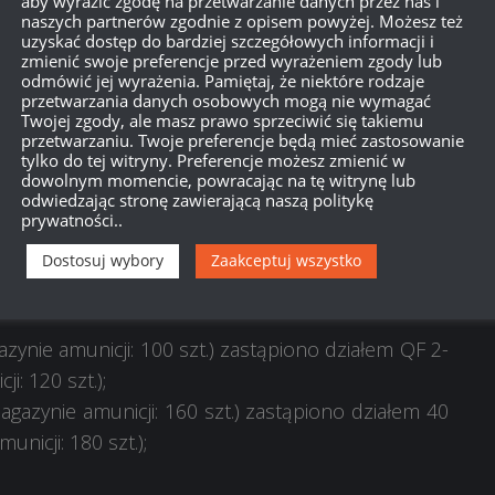
 zamontowanej wieży Vickers Medium Mk. I z 140
aby wyrazić zgodę na przetwarzanie danych przez nas i
naszych partnerów zgodnie z opisem powyżej. Możesz też
uzyskać dostęp do bardziej szczegółowych informacji i
zmienić swoje preferencje przed wyrażeniem zgody lub
——————————-
odmówić jej wyrażenia. Pamiętaj, że niektóre rodzaje
przetwarzania danych osobowych mogą nie wymagać
Twojej zgody, ale masz prawo sprzeciwić się takiemu
przetwarzaniu. Twoje preferencje będą mieć zastosowanie
tylko do tej witryny. Preferencje możesz zmienić w
dowolnym momencie, powracając na tę witrynę lub
odwiedzając stronę zawierającą naszą politykę
prywatności..
Dostosuj wybory
Zaakceptuj wszystko
zynie amunicji: 100 szt.) zastąpiono działem QF 2-
i: 120 szt.);
azynie amunicji: 160 szt.) zastąpiono działem 40
icji: 180 szt.);