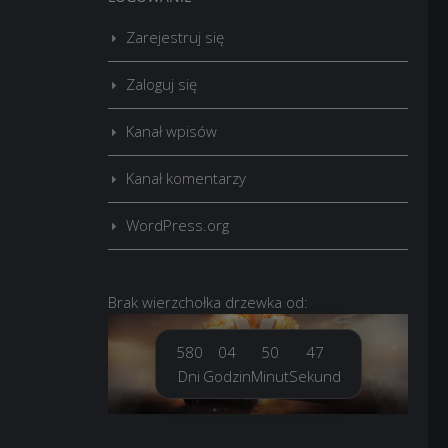
Zarejestruj się
Zaloguj się
Kanał wpisów
Kanał komentarzy
WordPress.org
Brak
wierzchołka drzewka
od:
580
04
50
48
Dni
Godzin
Minut
Sekund