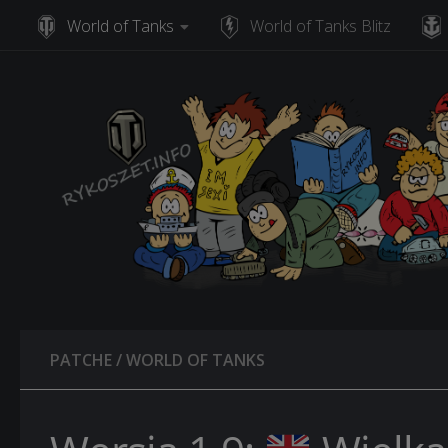
World of Tanks
World of Tanks Blitz
Skip to content
PATCHE
/
WORLD OF TANKS