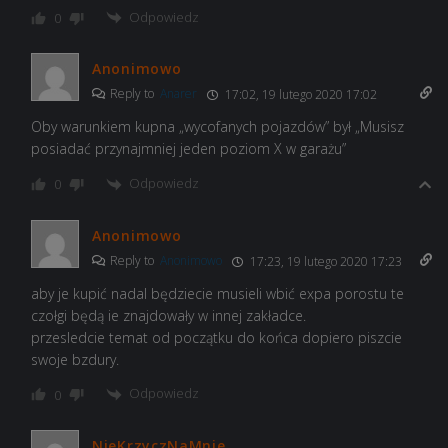
Odpowiedz
0
Anonimowo
Reply to
Anarer
17:02, 19 lutego 2020 17:02
Oby warunkiem kupna „wycofanych pojazdów” był „Musisz
posiadać przynajmniej jeden poziom X w garażu”
Odpowiedz
0
Anonimowo
Reply to
Anonimowo
17:23, 19 lutego 2020 17:23
aby je kupić nadal będziecie musieli wbić expa porostu te
czołgi będą ie znajdowały w innej zakładce.
przesledcie temat od początku do końca dopiero piszcie
swoje bzdury.
Odpowiedz
0
NieKrzyczNaMnie