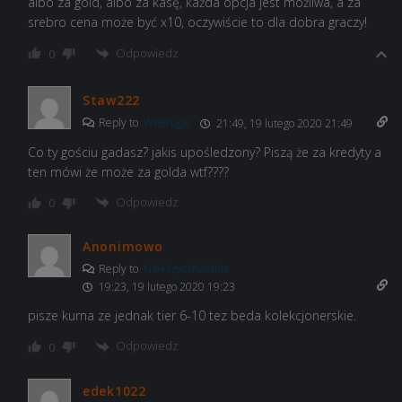
albo za gold, albo za kasę, każda opcja jest możliwa, a za
srebro cena może być x10, oczywiście to dla dobra graczy!
Odpowiedz
0
Staw222
Reply to
WGsrugie
21:49, 19 lutego 2020 21:49
Co ty gościu gadasz? jakis upośledzony? Piszą że za kredyty a
ten mówi że może za golda wtf????
Odpowiedz
0
Anonimowo
Reply to
NieKrzyczNaMnie
19:23, 19 lutego 2020 19:23
pisze kurna ze jednak tier 6-10 tez beda kolekcjonerskie.
Odpowiedz
0
edek1022