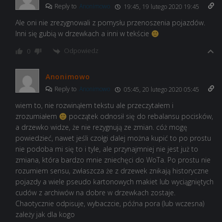
Reply to
Anonimowo
19:45, 19 lutego 2020 19:45
Ale oni nie zrezygnowali z pomysłu przenoszenia pojazdów.
Inni się gubią w drzewkach a inni w tekście
Odpowiedz
0
Anonimowo
Reply to
Anonimowo
05:45, 20 lutego 2020 05:45
wiem to, nie rozwinąłem tekstu ale przeczytałem i
zrozumiałem
początek odnosił się do rebalansu pocisków,
a drzewko widze, że nie rezygnują ze zmian. cóż mogę
powiedzieć, nawet jeśli czołgi dalej można kupić to po prostu
nie podoba mi się to i tyle, ale przynajmniej nie jest już to
zmiana, która bardzo mnie zniechęci do WoTa. Po prostu nie
rozumiem sensu, zwłaszcza że z drzewek znikają historyczne
pojazdy a wiele pseudo kartonowych makiet lub wyciągniętych
cudów z archiwów na dobre w drzewkach zostaje.
Chaotycznie odpisuje, wybaczcie, późna pora (lub wczesna)
zależy jak dla kogo