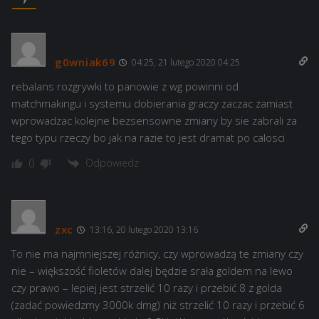
g0wniak69
04:25, 21 lutego 2020 04:25
rebalans rozgrywki to panowie z wg powinni od
matchmakingu i systemu dobierania graczy zaczac zamiast
wprowadzac kolejne bezsensowne zmiany by sie zabrali za
tego typu rzeczy bo jak na razie to jest dramat po calosci
Odpowiedz
0
zxc
13:16, 20 lutego 2020 13:16
To nie ma najmniejszej różnicy, czy wprowadzą te zmiany czy
nie – większość fioletów dalej będzie srała goldem na lewo
czy prawo – lepiej jest strzelić 10 razy i przebić 8 z golda
(zadać powiedzmy 3000k dmg) niż strzelić 10 razy i przebić 6