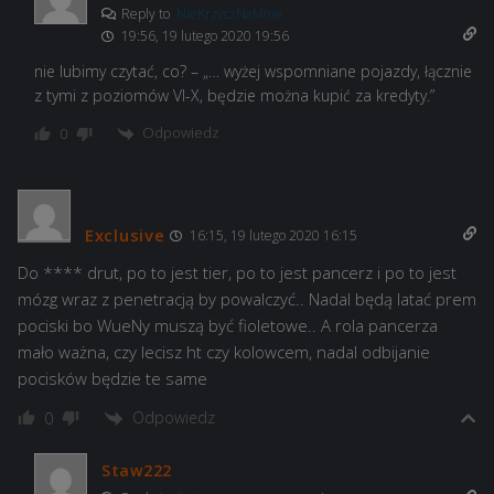
Reply to
NieKrzyczNaMnie
19:56, 19 lutego 2020 19:56
nie lubimy czytać, co? – „… wyżej wspomniane pojazdy, łącznie
z tymi z poziomów VI-X, będzie można kupić za kredyty.”
Odpowiedz
0
Exclusive
16:15, 19 lutego 2020 16:15
Do **** drut, po to jest tier, po to jest pancerz i po to jest
mózg wraz z penetracją by powalczyć.. Nadal będą latać prem
pociski bo WueNy muszą być fioletowe.. A rola pancerza
mało ważna, czy lecisz ht czy kolowcem, nadal odbijanie
pocisków będzie te same
Odpowiedz
0
Staw222