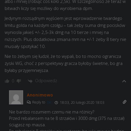
albo i mniej (robiąc coś koło 2,5k). W szczególności że teraz w
bitwach liczy się możliwy do wyrobienia dpm.
Jedynym rozsądnym wyjściem jest wprowadzenie twardego
limitu golda na każdym czołgu – tak żeby suma dmg pocisków
wyniosła jakieś +/- 2,5-3k dmg na 10 tierze i mniej na
niższych. Plus dodatkowa zmiana mm na +/-1 żeby 8 tiery nie
musiały spotykać 10.
Nie to żebym się łudził, że to wypali, bo to mocno ogranicza
zyski WG, choć z perspektywy gracza byłoby świetne, bo gra
byłaby przyjemniejsza.
Odpowiedz
0
Anonimowo
Reply to
zxc
18:03, 20 lutego 2020 18:03
Nie bardzo rozumiem czemu nie ma różnicy?
Przed rebalansem na te 8 strzałów i 3000 dmg (375 na strzał)
ściągasz np mausa.