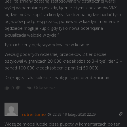
„Jeśli te zmiany zostaną zastosowane w ostatecznej wersji,
wyżej wspomniane pojazdy, łącznie z tymi z poziomów VI-X,
będzie można kupić za kredyty. Nie trzeba będzie badać tych
pojazdów pod presją czasu, ponieważ w każdym momencie
będziecie mogli je kupić, gdy tylko nowa potencjalna
aktualizacja wejdzie w życie.”
Tylko ich ceny będą wywindowane w kosmos.
Według podanych wcześniej przecieków 2 tier będzie
oscylował w granicach 20 000 kredek (dziś to 3-4 tys), tier 3 –
ponad 100 000 kredek (obecnie poniżej 50 000).
Dziękuję za taką kolekcję – wolę je kupić przed zmianami…
Odpowiedz
0
robertunio
22:29, 19 lutego 2020 22:29
Widzę że młodzi ludzie piszą głupoty w komentarzach bo ten