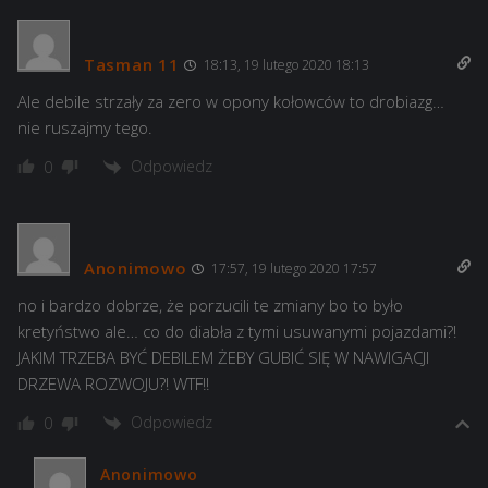
Tasman 11
18:13, 19 lutego 2020 18:13
Ale debile strzały za zero w opony kołowców to drobiazg…
nie ruszajmy tego.
Odpowiedz
0
Anonimowo
17:57, 19 lutego 2020 17:57
no i bardzo dobrze, że porzucili te zmiany bo to było
kretyństwo ale… co do diabła z tymi usuwanymi pojazdami?!
JAKIM TRZEBA BYĆ DEBILEM ŻEBY GUBIĆ SIĘ W NAWIGACJI
DRZEWA ROZWOJU?! WTF!!
Odpowiedz
0
Anonimowo