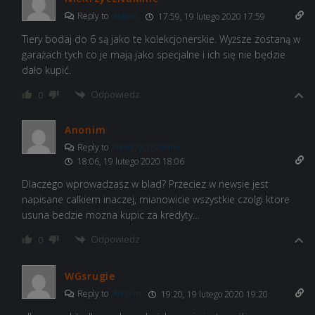
Reply to
Anarer
17:59, 19 lutego 2020 17:59
Tiery bodaj do 6 są jako te kolekcjonerskie. Wyższe zostaną w
garażach tych co je mają jako specjalne i ich się nie będzie
dało kupić.
Odpowiedz
0
Anonim
Reply to
NieKrzyczNaMnie
18:06, 19 lutego 2020 18:06
Dlaczego wprowadzasz w blad? Przeciez w newsie jest
napisane calkiem inaczej, mianowicie wszystkie czolgi ktore
usuna bedzie mozna kupic za kredyty…
Odpowiedz
0
WGsrugie
Reply to
Anonim
19:20, 19 lutego 2020 19:20