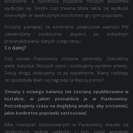
kosztowne, a żywotność pojazdów niższych poziomów
wydłużyła się. Średni czas trwania bitew także się wydłużył,
równolegle ze zwiększonym komfortem gry tymi pojazdami.
Prosimy pamiętać, że konkretne zwiększone wartości PW
zatwierdzimy ostatecznie dopiero po dokładnym
przeanalizowaniu danych z tego testu.
Co dalej?
Dziś serwer Piaskownicy zostanie zamknięty. Zebraliśmy
wiele statystyk, Waszych opinii i oczekujemy wyników ankiety.
Swoją drogą, dziękujemy za jej wypełnienie. Mamy nadzieję,
że spodobała Wam się nagroda za Waszą pomoc!
Zmiany z nowego balansu nie zostaną opublikowane w
kształcie, w jakim poznaliście je w Piaskownicy.
Potrzebujemy czasu na dogłębną analizę, aby zrozumieć,
jakie konkretne poprawki zastosować.
Kilka rozwiązań zastosowanych w Piaskownicy okazało się
skutecznych, jednak niektóre z nich nadal wymagają