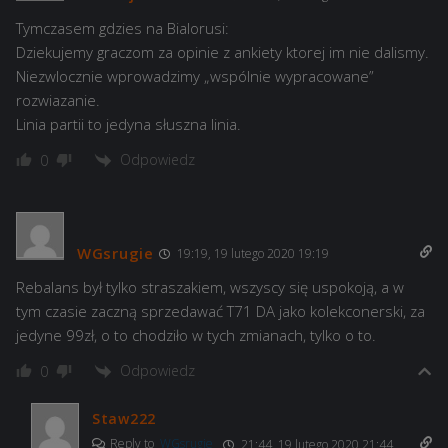
Tymczasem gdzies na Bialorusi:
Dziekujemy graczom za opinie z ankiety ktorej im nie dalismy.
Niezwlocznie wprowadzimy „wspólnie wypracowane”
rozwiazanie.
Linia partii to jedyna słuszna linia.
Odpowiedz
0
WGsrugie
19:19, 19 lutego 2020 19:19
Rebalans był tylko straszakiem, wszyscy się uspokoją, a w
tym czasie zaczną sprzedawać T71 DA jako kolekconerski, za
jedyne 99zł, o to chodziło w tych zmianach, tylko o to.
Odpowiedz
0
Staw222
Reply to
WGsrugie
21:44, 19 lutego 2020 21:44