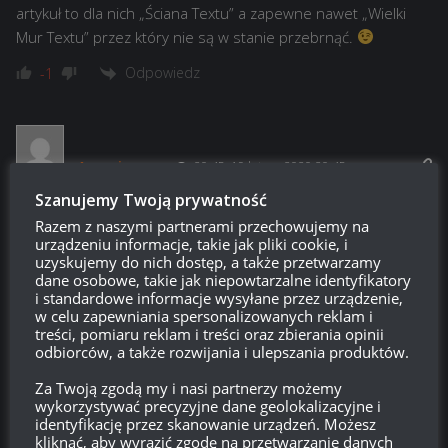
artykuł to dla nich „Ściana Textu” a zapewne nawet „Wielki
Mur Textu” przez który nie są w stanie przebrnąć.
Odpowiedz
-1
Anonimowo
20:45, 19 lutego 2020 20:45
Szanujemy Twoją prywatność
Jak wyglądały ceny „kolekcjonerskich” w piaskownicy?
Razem z naszymi partnerami przechowujemy na
Odpowiedz
0
urządzeniu informacje, takie jak pliki cookie, i
uzyskujemy do nich dostęp, a także przetwarzamy
dane osobowe, takie jak niepowtarzalne identyfikatory
Ech
i standardowe informacje wysyłane przez urządzenie,
Reply to
Anonimowo
21:05, 19 lutego 2020 21:05
w celu zapewniania spersonalizowanych reklam i
treści, pomiaru reklam i treści oraz zbierania opinii
https://rykoszet.info/2020/02/10/piaskownica-lista-usunietych-
odbiorców, a także rozwijania i ulepszania produktów.
pojazdow-cz-2/
Za Twoją zgodą my i nasi partnerzy możemy
Odpowiedz
0
wykorzystywać precyzyjne dane geolokalizacyjne i
identyfikację przez skanowanie urządzeń. Możesz
kliknąć, aby wyrazić zgodę na przetwarzanie danych