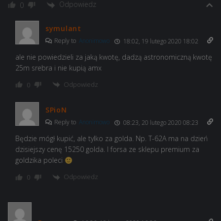
Odpowiedz
0
symulant
Reply to
Anonimowo
18:02, 19 lutego 2020 18:02
ale nie powiedzieli za jaką kwotę, dadzą astronomiczną kwotę
25m srebra i nie kupią amx
Odpowiedz
0
SPioN
Reply to
Anonimowo
08:23, 20 lutego 2020 08:23
Będzie mógł kupić, ale tylko za golda. Np. T-62A ma na dzień
dzisiejszy cenę 15250 golda. I forsa ze sklepu premium za
goldzika poleci
Odpowiedz
0