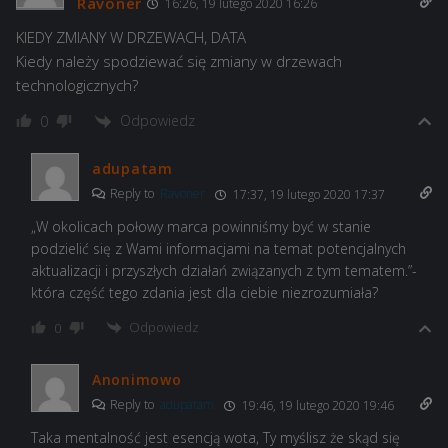
Ravoner
16:26, 19 lutego 2020 16:26
KIEDY ZMIANY W DRZEWACH, DATA
Kiedy należy spodziewać się zmiany w drzewach
technologicznych?
Odpowiedz
0
adupatam
Reply to
Ravoner
17:37, 19 lutego 2020 17:37
„W okolicach połowy marca powinniśmy być w stanie
podzielić się z Wami informacjami na temat potencjalnych
aktualizacji i przyszłych działań związanych z tym tematem.”-
która część tego zdania jest dla ciebie niezrozumiała?
Odpowiedz
0
Anonimowo
Reply to
adupatam
19:46, 19 lutego 2020 19:46
Taka mentalność jest esencją wota, Ty myślisz że skąd się