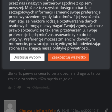
Anonimowo
przez nas i naszych partnerów zgodnie z opisem
Reply to
Ech
powyżej. Możesz też uzyskać dostęp do bardziej
22:50, 19 lutego 2020 22:50
szczegółowych informacji i zmienić swoje preferencje
Tam nic nie ma o cenach…
przed wyrażeniem zgody lub odmówić jej wyrażenia.
Pamiętaj, że niektóre rodzaje przetwarzania danych
Odpowiedz
0
osobowych mogą nie wymagać Twojej zgody, ale masz
prawo sprzeciwić się takiemu przetwarzaniu. Twoje
preferencje będą mieć zastosowanie tylko do tej
aaaa
witryny. Preferencje możesz zmienić w dowolnym
momencie, powracając na tę witrynę lub odwiedzając
Reply to
Anonimowo
00:05, 20 lutego 2020 00:05
stronę zawierającą naszą politykę prywatności..
jest w tabelce, ale tableka się nie skaluje do rozdzielczości, u
mnie np jedna z kolumn jest obcięta
Dostosuj wybory
Zaakceptuj wszystko
KV-1S R13_KV-1s 410 000 910 000
Т-62А R87_T62A 6 100 000 15 250
dla kv-1s pierwsza cena to cena obecna a druga to ta po
zmianie za srebro, t62a będzia za golda
Odpowiedz
0
ChowajciePortfele
19:41, 19 lutego 2020 19:41