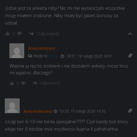
Gdzie jest ta ankieta niby? Nic mi nie wyskoczyło wszystkie
misję miałem zrobione. Niby miały być jakieś bonusy za
udział.
Odpowiedz
0
Anonimowo
Reply to
Johny
18:51, 19 lutego 2020 18:51
Właśnie ja tez to zrobiłem i nie dostałem ankiety, moze ktos
mi wyjaśnic dlaczego?
Odpowiedz
0
Anonimowo
16:33, 19 lutego 2020 16:33
czolgi tier 6-10 nie beda specjalne????? Czyli kazdy bot ktory
wbije tier 6 bedzie mial mozliwosc kupna X pahahahha