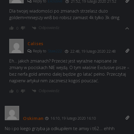
Reply to
Exclusive
21:52, 19 lutego 2020 21:52
Dla twojej wiadomości po zmianach strzelasz dużo
goldem=mniejszy wn8 bo robisz zamiast 4k tylko 3k dmg
Odpowiedz
0
Calises
Reply to
Staw222
22:48, 19 lutego 2020 22:48
Eh… jakich zmianach? Przecież jest wyraźnie napisane że
zmiany w pociskach NIE wejdą. O tym właśnie Exclusive pisze –
bez nerfa gold ammo dalej będzie go latać pełno. Przeczytaj
najpierw artykuł nim zaczniesz kogoś pouczać.
Odpowiedz
0
Oskiman
16:10, 19 lutego 2020 16:10
No i po kiego grzyba ja odkupiłem te amxy i t62… ehhh