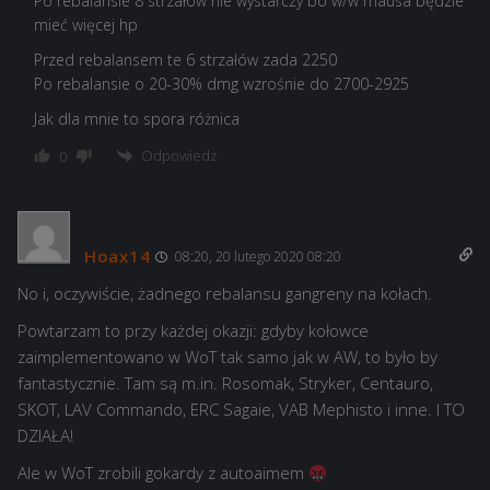
Po rebalansie 8 strzałów nie wystarczy bo w/w mausa będzie
mieć więcej hp
Przed rebalansem te 6 strzałów zada 2250
Po rebalansie o 20-30% dmg wzrośnie do 2700-2925
Jak dla mnie to spora różnica
Odpowiedz
0
Hoax14
08:20, 20 lutego 2020 08:20
No i, oczywiście, żadnego rebalansu gangreny na kołach.
Powtarzam to przy każdej okazji: gdyby kołowce
zaimplementowano w WoT tak samo jak w AW, to było by
fantastycznie. Tam są m.in. Rosomak, Stryker, Centauro,
SKOT, LAV Commando, ERC Sagaie, VAB Mephisto i inne. I TO
DZIAŁA!
Ale w WoT zrobili gokardy z autoaimem