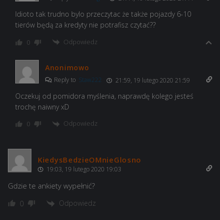
Idioto tak trudno bylo przeczytac że także pojazdy 6-10
tierów będą za kredyty nie potrafisz czytać??
Odpowiedz
0
Anonimowo
Reply to
Staw222
21:59, 19 lutego 2020 21:59
Oczekuj od pomidora myślenia, naprawdę kolego jesteś
trochę naiwny xD
Odpowiedz
0
KiedysBedzieOMnieGlosno
19:03, 19 lutego 2020 19:03
Gdzie te ankiety wypełnić?
Odpowiedz
0