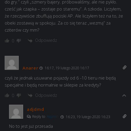
do gry.” czyli „szmery bajery. próbowaliśmy, ale nie pykło.
cześć jak czapka – zostaje po staremu”. A szkoda. Liczyłem,
że rzeczywiście zbuffują pociski AP. Ale liczyłem też na to, że
obeki zostawią w spokoju. Za co się teraz „wezmą” za
cziterów czy mm?
Odpowiedz
0
Anarer
16:17, 19 lutego 2020 16:17
czyli że jednak usuwane pojazdy od 6 -10 tieru nie będą
specjalne i będą normalnie w sklepie za kredyty?
Odpowiedz
0
adjdmd
Reply to
Anarer
16:23, 19 lutego 2020 16:23
No to jest już przesada