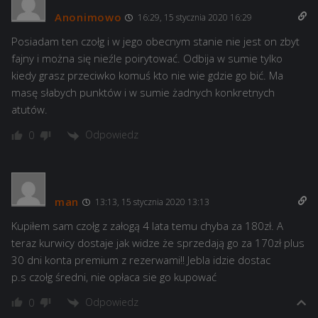
Anonimowo
16:29, 15 stycznia 2020 16:29
Posiadam ten czołg i w jego obecnym stanie nie jest on zbyt
fajny i można się nieźle poirytować. Odbija w sumie tylko
kiedy grasz przeciwko komuś kto nie wie gdzie go bić. Ma
masę słabych punktów i w sumie żadnych konkretnych
atutów.
Odpowiedz
0
man
13:13, 15 stycznia 2020 13:13
Kupiłem sam czołg z załogą 4 lata temu chyba za 180zł. A
teraz kurwicy dostaje jak widze że sprzedają go za 170zł plus
30 dni konta premium z rezerwami!! Jebla idzie dostac
p.s czołg średni, nie opłaca sie go kupować
Odpowiedz
0