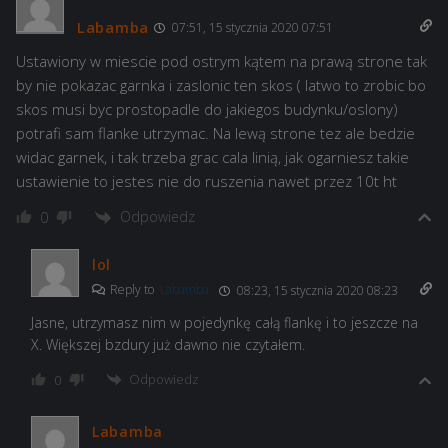
Labamba
07:51, 15 stycznia 2020 07:51
Ustawiony w miescie pod ostrym kątem na prawą strone tak
by nie pokazac garnka i zaslonic ten skos ( latwo to zrobic bo
skos musi byc prostopadle do jakiegos budynku/oslony)
potrafi sam flanke utrzymac. Na lewą strone tez ale bedzie
widac garnek, i tak trzeba grac cala linią, jak ogarniesz takie
ustawienie to jestes nie do ruszenia nawet przez 10t ht
Odpowiedz
0
lol
Reply to
Labamba
08:23, 15 stycznia 2020 08:23
Jasne, utrzymasz nim w pojedynkę całą flankę i to jeszcze na
X. Większej bzdury już dawno nie czytałem.
Odpowiedz
0
Labamba