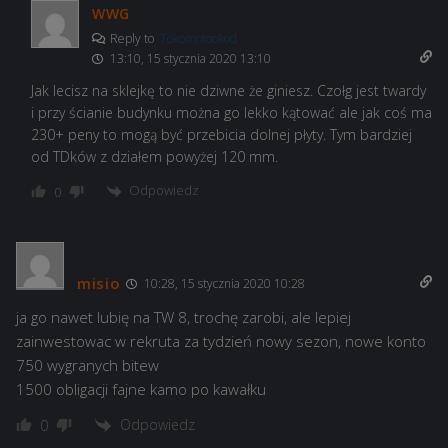
WWG
Reply to
Tokomotookod
13:10, 15 stycznia 2020 13:10
Jak lecisz na sklejkę to nie dziwne że giniesz. Czołg jest twardy
i przy ścianie budynku można go lekko kątować ale jak coś ma
230+ peny to mogą być przebicia dolnej płyty. Tym bardziej
od TDków z działem powyżej 120 mm.
Odpowiedz
0
misio
10:28, 15 stycznia 2020 10:28
ja go nawet lubię na TW 8, trochę zarobi, ale lepiej
zainwestowac w rekruta za tydzień nowy sezon, nowe konto
750 wygranych bitew
1500 obligacji fajne kamo po kawałku
Odpowiedz
0