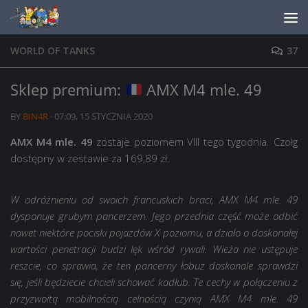
Skip to content
WORLD OF TANKS
37
Sklep premium:
AMX M4 mle. 49
BY
BIN4R
·
07:09, 15 STYCZNIA 2020
AMX M4 mle. 49
zostaje poziomem VIII tego tygodnia. Czołg
dostępny w zestawie za 169,89 zł.
W odróżnieniu od swoich francuskich braci, AMX M4 mle. 49
dysponuje grubym pancerzem. Jego przednia część może odbić
nawet niektóre pociski pojazdów X poziomu, a działo o doskonałej
wartości penetracji budzi lęk wśród rywali. Wieża nie ustępuje
reszcie, co sprawia, że ten pancerny łobuz doskonale sprawdzi
się, jeśli będziecie chcieli schować kadłub. Te cechy w połączeniu z
przyzwoitą mobilnością celnością czynią AMX M4 mle. 49