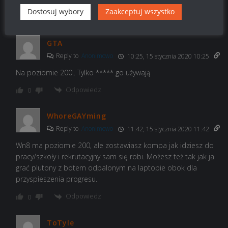
Dostosuj wybory
Zaakceptuj wszystko
Odpowiedz
0
GTA
Reply to
Anonimowo
10:25, 15 stycznia 2020 10:25
Na poziomie 200.. Tylko ***** go używają
Odpowiedz
0
WhoreGAYming
Reply to
Anonimowo
11:42, 15 stycznia 2020 11:42
Wn8 ma poziomie 200, ale zostawiasz kompa jak idziesz do
pracy/szkoły i rekrutacyjny sam się robi. Możesz też tak jak ja
grać plutony z botem odpalonym na laptopie obok dla
przyspieszenia progresu.
Odpowiedz
0
ToTyle