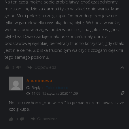
Na ten czołg można sobie zrobić łatwy, choć czasochłonny
maraton i będzie za darmo i tylko w takiej cenie warto. Mam
go bo Multi polecił, a czołg kupa. Od przodu przebijesz nie
tylko w garnek wielki i wysoką dolną płytę. Wchodzi w wieże,
wchodzi pod wierzę, wchodzi w policzki, i na goldzie w górną
płytę też. Działo zadaje mało uszkodzeń, mały dpm, z
podstawowej wysokiej penetracji trudno korzystać, gdy działo
jest nie celne. Z bliska trudno tym walczyć z czołgami ciężkimi
tego samego poziomu.
Odpowiedz
0
Anonimowo
Reply to
Tokomotookod
11:09, 15 stycznia 2020 11:09
No jak ci wchodzi „pod wierze” to juz wiem czemu uwazasz ze
czolg kupa.
Odpowiedz
0