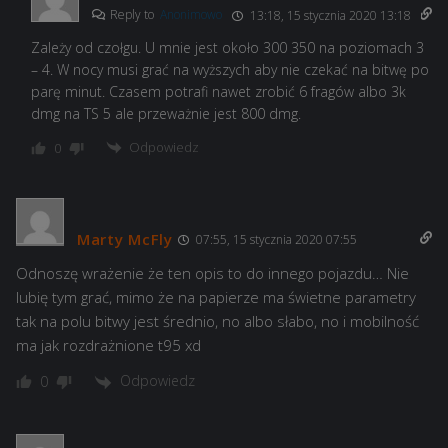
Reply to
Anonimowo
13:18, 15 stycznia 2020 13:18
Zależy od czołgu. U mnie jest około 300 350 na poziomach 3
– 4. W nocy musi grać na wyższych aby nie czekać na bitwę po
parę minut. Czasem potrafi nawet zrobić 6 fragów albo 3k
dmg na TS 5 ale przeważnie jest 800 dmg.
Odpowiedz
0
Marty McFly
07:55, 15 stycznia 2020 07:55
Odnoszę wrażenie że ten opis to do innego pojazdu… Nie
lubię tym grać, mimo że na papierze ma świetne parametry
tak na polu bitwy jest średnio, no albo słabo, no i mobilność
ma jak rozdrażnione t95 xd
Odpowiedz
0