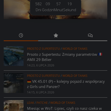
582
09
57
20
Dni
Godzin
Minut
Sekund
PROSTO Z SUPERTESTU
/
WORLD OF TANKS
Prsoto z Supertestu: Zmiany parametrów
AMX 29 Bélier
14:23, 6 LIPCA 2026
PROSTO Z SUPERTESTU
/
WORLD OF TANKS
VK 45.01 (P) – kolejny pojazd z współpracy
z Girls und Panzer?
14:15, 6 LIPCA 2026
LEAK
/
PATCHE
/
WORLD OF TANKS
Miesiąc w WoT: Lipiec, czyli co nasz czeka w