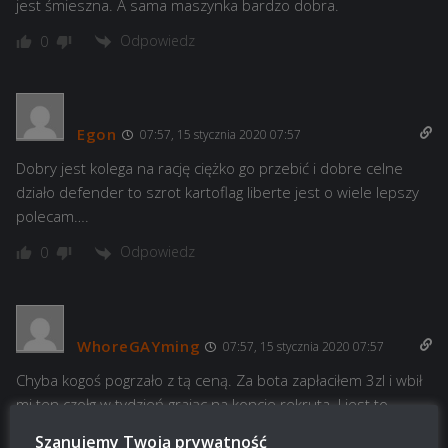
jest śmieszna. A sama maszynka bardzo dobra.
Odpowiedz
0
Egon
07:57, 15 stycznia 2020 07:57
Dobry jest kolega na rację ciężko go przebić i dobre celne
działo defender to szrot kartoflag liberte jest o wiele lepszy
polecam….
Odpowiedz
0
WhoreGAYming
07:57, 15 stycznia 2020 07:57
Chyba kogoś pogrzało z tą ceną. Za bota zapłaciłem 3zl i wbił
mi ten czołg w tydzień grając na koncie rekruta. I jest to
uczciwa cena jak na to, co ten czołg oferuje czyli nie za wiele.
Szanujemy Twoją prywatność