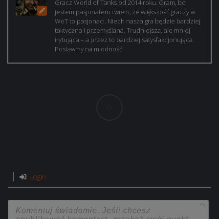
Gracz World of Tanks od 2014 roku. Gram, bo
jestem pasjonatem i wiem, że większość graczy w
WoT to pasjonaci. Niech nasza gra będzie bardziej
taktyczna i przemyślana. Trudniejsza, ale mniej
irytująca – a przez to bardziej satysfakcjonująca.
Postawmy na miodność!
Login
750