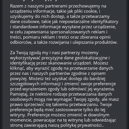
Odpowiedz
0
Razem z naszymi partnerami przechowujemy na
urządzeniu informacje, takie jak pliki cookie, i
uzyskujemy do nich dostęp, a także przetwarzamy
Anonimowo
dane osobowe, takie jak niepowtarzalne identyfikatory
Reply to
WhoreGAYming
i standardowe informacje wysyłane przez urządzenie,
09:19, 15 stycznia 2020 09:19
w celu zapewniania spersonalizowanych reklam i
treści, pomiaru reklam i treści oraz zbierania opinii
daj namiar na te 3pln
odbiorców, a także rozwijania i ulepszania produktów.
Odpowiedz
0
Za Twoją zgodą my i nasi partnerzy możemy
wykorzystywać precyzyjne dane geolokalizacyjne i
identyfikację przez skanowanie urządzeń. Możesz
WhoreGAYming
kliknąć, aby wyrazić zgodę na przetwarzanie danych
Reply to
Anonimowo
09:23, 15 stycznia 2020 09:23
przez nas i naszych partnerów zgodnie z opisem
powyżej. Możesz też uzyskać dostęp do bardziej
Cybertank, w googlach 1 wynik z góry.
szczegółowych informacji i zmienić swoje preferencje
przed wyrażeniem zgody lub odmówić jej wyrażenia.
Odpowiedz
0
Pamiętaj, że niektóre rodzaje przetwarzania danych
osobowych mogą nie wymagać Twojej zgody, ale masz
prawo sprzeciwić się takiemu przetwarzaniu. Twoje
Anonimowo
preferencje będą mieć zastosowanie tylko do tej
Reply to
WhoreGAYming
witryny. Preferencje możesz zmienić w dowolnym
10:09, 15 stycznia 2020 10:09
momencie, powracając na tę witrynę lub odwiedzając
stronę zawierającą naszą politykę prywatności..
To w ogóle skuteczne jest czy wn8 na poziomie 200?