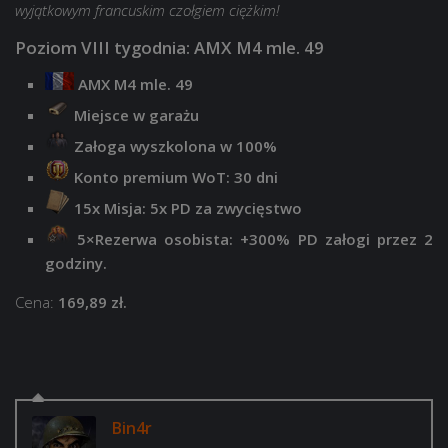
wyjątkowym francuskim czołgiem ciężkim!
Poziom VIII tygodnia: AMX M4 mle. 49
AMX M4 mle. 49
Miejsce w garażu
Załoga wyszkolona w 100%
Konto premium WoT: 30 dni
15x Misja: 5x PD za zwycięstwo
5×
Rezerwa osobista: +300% PD załogi przez 2
godziny.
Cena:
169,89 zł.
Bin4r