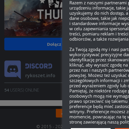
Razem z naszymi partnerami
urządzeniu informacje, takie ja
uzyskujemy do nich dostęp, a
dane osobowe, takie jak niepo
i standardowe informacje wys
w celu zapewniania spersonal
treści, pomiaru reklam i treści
odbiorców, a także rozwijania
Dołącz do grupy
Za Twoją zgodą my i nasi pa
wykorzystywać precyzyjne dan
identyfikację przez skanowan
kliknąć, aby wyrazić zgodę n
przez nas i naszych partneró
powyżej. Możesz też uzyskać 
rykoszet.info
szczegółowych informacji i zm
przed wyrażeniem zgody lub 
54
USER(S) ONLINE
Pamiętaj, że niektóre rodzaje
JOIN SERVER
osobowych mogą nie wymagać
prawo sprzeciwić się takiemu
preferencje będą mieć zastoso
witryny. Preferencje możesz
momencie, powracając na tę w
stronę zawierającą naszą poli
© 2015 - 2022, rykoszet.info