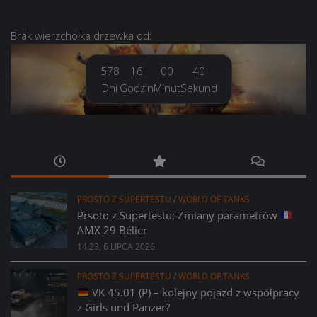
Brak
wierzchołka drzewka
od:
578
16
00
41
Dni
Godzin
Minut
Sekund
PROSTO Z SUPERTESTU
/
WORLD OF TANKS
Prsoto z Supertestu: Zmiany parametrów
AMX 29 Bélier
14:23, 6 LIPCA 2026
PROSTO Z SUPERTESTU
/
WORLD OF TANKS
VK 45.01 (P) – kolejny pojazd z współpracy
z Girls und Panzer?