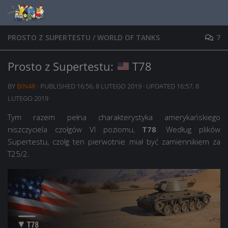
Skip to content
PROSTO Z SUPERTESTU
/
WORLD OF TANKS
7
Prosto z Supertestu:
T78
BY
BIN4R
· PUBLISHED
16:56, 8 LUTEGO 2019
· UPDATED
16:57, 8
LUTEGO 2019
Tym razem pełna charakterystyka amerykańskiego
niszczyciela czołgów VI poziomu,
T78
. Według plików
Supertestu, czołg ten pierwotnie miał być zamiennikiem za
T25/2.