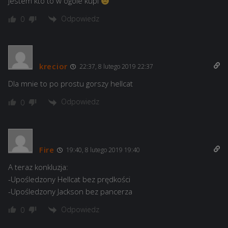
jestem kto to w ogóle kupi
Odpowiedz
0
krecior
22:37, 8 lutego 2019 22:37
Dla mnie to po prostu gorszy hellcat
Odpowiedz
0
Fire
19:40, 8 lutego 2019 19:40
A teraz konkluzja:
-Upośledzony Hellcat bez prędkości
-Upośledzony Jackson bez pancerza
Odpowiedz
0