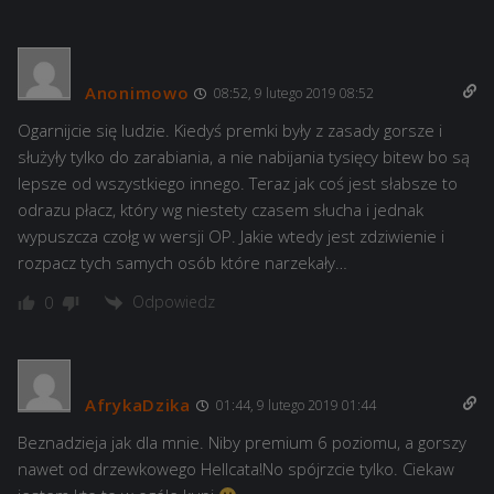
Anonimowo
08:52, 9 lutego 2019 08:52
Ogarnijcie się ludzie. Kiedyś premki były z zasady gorsze i
służyły tylko do zarabiania, a nie nabijania tysięcy bitew bo są
lepsze od wszystkiego innego. Teraz jak coś jest słabsze to
odrazu płacz, który wg niestety czasem słucha i jednak
wypuszcza czołg w wersji OP. Jakie wtedy jest zdziwienie i
rozpacz tych samych osób które narzekały…
Odpowiedz
0
AfrykaDzika
01:44, 9 lutego 2019 01:44
Beznadzieja jak dla mnie. Niby premium 6 poziomu, a gorszy
nawet od drzewkowego Hellcata!No spójrzcie tylko. Ciekaw