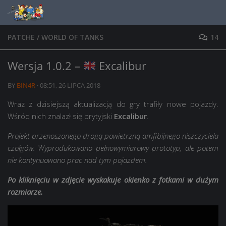
Skip to content
PATCHE
/
WORLD OF TANKS
14
Wersja 1.0.2 –
Excalibur
BY
BIN4R
·
08:51, 26 LIPCA 2018
Wraz z dzisiejszą aktualizacją do gry trafiły nowe pojazdy.
Wśród nich znalazł się brytyjski
Excalibur
.
Projekt przenoszonego drogą powietrzną amfibijnego niszczyciela
czołgów. Wyprodukowano pełnowymiarowy prototyp, ale potem
nie kontynuowano prac nad tym pojazdem.
Po kliknięciu w zdjęcie wyskakuje okienko z fotkami w dużym
rozmiarze.