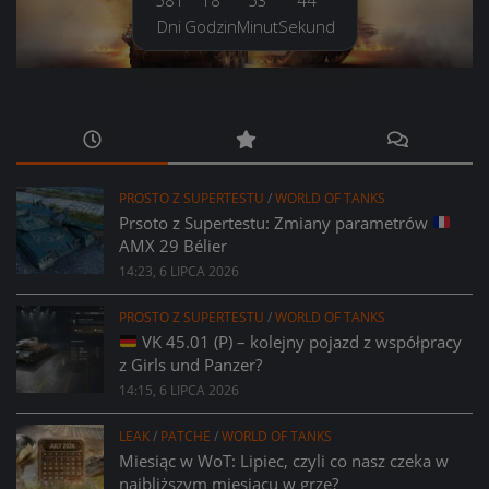
Dni
Godzin
Minut
Sekund
PROSTO Z SUPERTESTU
/
WORLD OF TANKS
Prsoto z Supertestu: Zmiany parametrów
AMX 29 Bélier
14:23, 6 LIPCA 2026
PROSTO Z SUPERTESTU
/
WORLD OF TANKS
VK 45.01 (P) – kolejny pojazd z współpracy
z Girls und Panzer?
14:15, 6 LIPCA 2026
LEAK
/
PATCHE
/
WORLD OF TANKS
Miesiąc w WoT: Lipiec, czyli co nasz czeka w
najbliższym miesiącu w grze?