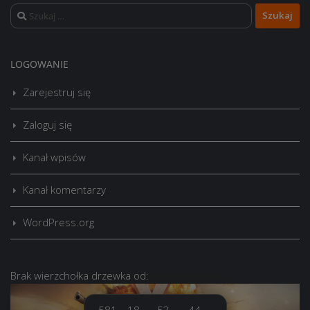
Szukaj:
LOGOWANIE
Zarejestruj się
Zaloguj się
Kanał wpisów
Kanał komentarzy
WordPress.org
Brak
wierzchołka drzewka
od:
581
18
53
44