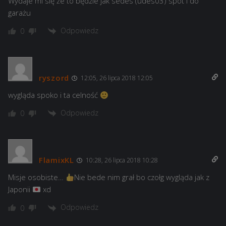
Wydaje mi się że to będzie jak sedes (udes03) spot i do
garażu
Odpowiedz
0
ryszord
12:05, 26 lipca 2018 12:05
wygląda spoko i ta celność
Odpowiedz
0
FlamixKL
10:28, 26 lipca 2018 10:28
Misje osobiste…
Nie bede nim grał bo czołg wygląda jak z
Japonii
xd
Odpowiedz
0