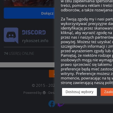
w celu zapewniania spersonal
treści, pomiaru reklam i treści
odbiorców, a także rozwijania
Dołącz do grupy
Za Twoją zgodą my i nasi pa
wykorzystywać precyzyjne dan
identyfikację przez skanowan
kliknąć, aby wyrazić zgodę n
przez nas i naszych partneró
rykoszet.info
powyżej. Możesz też uzyskać 
szczegółowych informacji i zm
przed wyrażeniem zgody lub 
74
USER(S) ONLINE
JOIN SERVER
Pamiętaj, że niektóre rodzaje
osobowych mogą nie wymagać
prawo sprzeciwić się takiemu
preferencje będą mieć zastoso
witryny. Preferencje możesz
momencie, powracając na tę w
stronę zawierającą naszą poli
© 2015 - 2022, rykoszet.info
Dostosuj wybory
Zaak
Powered by
- Designed with
Hueman Pro