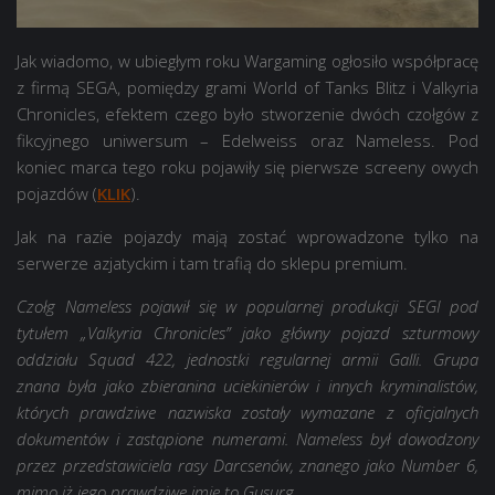
Jak wiadomo, w ubiegłym roku Wargaming ogłosiło współpracę
z firmą SEGA, pomiędzy grami World of Tanks Blitz i Valkyria
Chronicles, efektem czego było stworzenie dwóch czołgów z
fikcyjnego uniwersum – Edelweiss oraz Nameless. Pod
koniec marca tego roku pojawiły się pierwsze screeny owych
pojazdów (
KLIK
).
Jak na razie pojazdy mają zostać wprowadzone tylko na
serwerze azjatyckim i tam trafią do sklepu premium.
Czołg Nameless pojawił się w popularnej produkcji SEGI pod
tytułem „Valkyria Chronicles” jako główny pojazd szturmowy
oddziału Squad 422, jednostki regularnej armii Galli. Grupa
znana była jako zbieranina uciekinierów i innych kryminalistów,
których prawdziwe nazwiska zostały wymazane z oficjalnych
dokumentów i zastąpione numerami. Nameless był dowodzony
przez przedstawiciela rasy Darcsenów, znanego jako Number 6,
mimo iż jego prawdziwe imię to Gusurg.