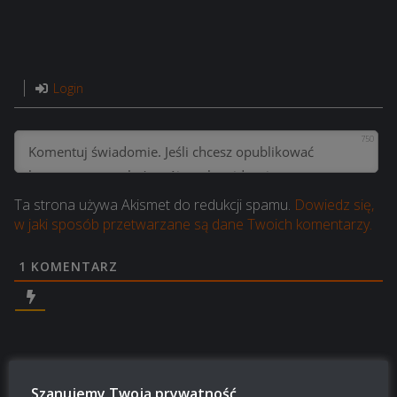
Login
750
Ta strona używa Akismet do redukcji spamu.
Dowiedz się,
w jaki sposób przetwarzane są dane Twoich komentarzy.
1
KOMENTARZ
Szanujemy Twoją prywatność