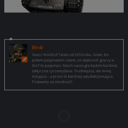
Bin4r
Gracz World of Tanks od 2014 roku. Gram, bo
jestem pasjonatem i wiem, że większość graczy w
WoT to pasjonaci. Niech nasza gra będzie bardziej
taktyczna i przemyślana. Trudniejsza, ale mniej
irytująca – a przez to bardziej satysfakcjonująca.
Postawmy na miodność!