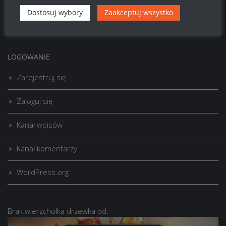
Dostosuj wybory
Zaakceptuj wszystko
Szukaj:
LOGOWANIE
Zarejestruj się
Zaloguj się
Kanał wpisów
Kanał komentarzy
WordPress.org
Brak
wierzchołka drzewka
od: