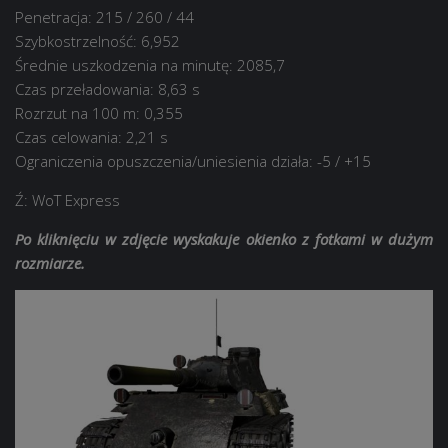
Penetracja: 215 / 260 / 44
Szybkostrzelność: 6,952
Średnie uszkodzenia na minutę: 2085,7
Czas przeładowania: 8,63 s
Rozrzut na 100 m: 0,355
Czas celowania: 2,21 s
Ograniczenia opuszczenia/uniesienia działa: -5 / +15
Ź: WoT Express
Po kliknięciu w zdjęcie wyskakuje okienko z fotkami w dużym
rozmiarze.