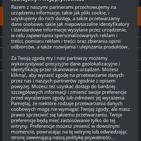
Razem z naszymi partnerami przechowujemy na
urządzeniu informacje, takie jak pliki cookie, i
FOLLOW:
uzyskujemy do nich dostęp, a także przetwarzamy
dane osobowe, takie jak niepowtarzalne identyfikatory
i standardowe informacje wysyłane przez urządzenie,
NEXT STORY
w celu zapewniania spersonalizowanych reklam i
treści, pomiaru reklam i treści oraz zbierania opinii
Prosto z Supertestu: Edelweiss
odbiorców, a także rozwijania i ulepszania produktów.
PREVIOUS STORY
Za Twoją zgodą my i nasi partnerzy możemy
wykorzystywać precyzyjne dane geolokalizacyjne i
Obligacje – nowa waluta w grze w łacie 9.19
identyfikację przez skanowanie urządzeń. Możesz
kliknąć, aby wyrazić zgodę na przetwarzanie danych
przez nas i naszych partnerów zgodnie z opisem
Twitch.tv - Zurugula
powyżej. Możesz też uzyskać dostęp do bardziej
szczegółowych informacji i zmienić swoje preferencje
przed wyrażeniem zgody lub odmówić jej wyrażenia.
Pamiętaj, że niektóre rodzaje przetwarzania danych
osobowych mogą nie wymagać Twojej zgody, ale masz
prawo sprzeciwić się takiemu przetwarzaniu. Twoje
preferencje będą mieć zastosowanie tylko do tej
witryny. Preferencje możesz zmienić w dowolnym
momencie, powracając na tę witrynę lub odwiedzając
stronę zawierającą naszą politykę prywatności..