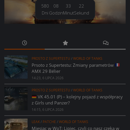
580
08
33
22
Dni
Godzin
Minut
Sekund
PROSTO Z SUPERTESTU
/
WORLD OF TANKS
Prsoto z Supertestu: Zmiany parametrów
AMX 29 Bélier
14:23, 6 LIPCA 2026
PROSTO Z SUPERTESTU
/
WORLD OF TANKS
VK 45.01 (P) – kolejny pojazd z współpracy
z Girls und Panzer?
14:15, 6 LIPCA 2026
LEAK
/
PATCHE
/
WORLD OF TANKS
Miesiąc w WoT: Lipiec, czyli co nasz czeka w