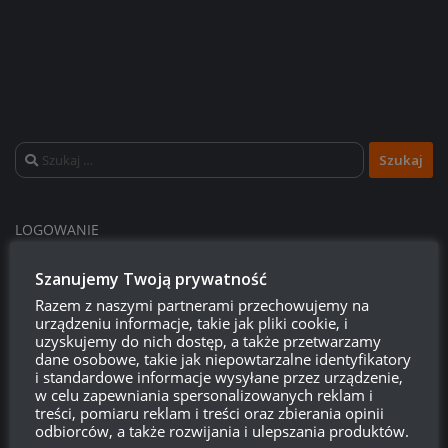
Szukaj:
LOGOWANIE
Zarejestruj się
Szanujemy Twoją prywatność
Razem z naszymi partnerami przechowujemy na
Zaloguj się
urządzeniu informacje, takie jak pliki cookie, i
uzyskujemy do nich dostęp, a także przetwarzamy
dane osobowe, takie jak niepowtarzalne identyfikatory
Kanał wpisów
i standardowe informacje wysyłane przez urządzenie,
w celu zapewniania spersonalizowanych reklam i
Kanał komentarzy
treści, pomiaru reklam i treści oraz zbierania opinii
odbiorców, a także rozwijania i ulepszania produktów.