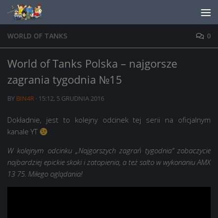
Skip to content
WORLD OF TANKS
0
World of Tanks Polska – najgorsze
zagrania tygodnia №15
BY
BIN4R
·
15:12, 5 GRUDNIA 2016
Dokładnie, jest to kolejny odcinek tej serii na oficjalnym
kanale YT
W kolejnym odcinku „Najgorszych zagrań tygodnia” zobaczycie
najbardziej epickie skoki i zatopienia, a też salto w wykonaniu AMX
13 75. Miłego oglądania!