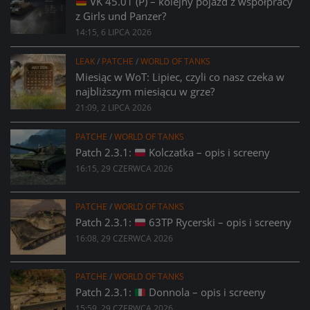
VK 45.01 (P) – kolejny pojazd z współpracy
z Girls und Panzer?
14:15, 6 LIPCA 2026
LEAK
/
PATCHE
/
WORLD OF TANKS
Miesiąc w WoT: Lipiec, czyli co nasz czeka w
najbliższym miesiącu w grze?
21:09, 2 LIPCA 2026
PATCHE
/
WORLD OF TANKS
Patch 2.3.1:
Kolczatka – opis i screeny
16:15, 29 CZERWCA 2026
PATCHE
/
WORLD OF TANKS
Patch 2.3.1:
63TP Rycerski – opis i screeny
16:08, 29 CZERWCA 2026
PATCHE
/
WORLD OF TANKS
Patch 2.3.1:
Donnola – opis i screeny
15:59, 29 CZERWCA 2026