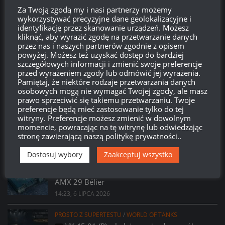
WordPress.org
Za Twoją zgodą my i nasi partnerzy możemy
wykorzystywać precyzyjne dane geolokalizacyjne i
identyfikację przez skanowanie urządzeń. Możesz
kliknąć, aby wyrazić zgodę na przetwarzanie danych
Brak
wierzchołka drzewka
od:
przez nas i naszych partnerów zgodnie z opisem
powyżej. Możesz też uzyskać dostęp do bardziej
szczegółowych informacji i zmienić swoje preferencje
580
22
03
52
przed wyrażeniem zgody lub odmówić jej wyrażenia.
Dni
Godzin
Minut
Sekund
Pamiętaj, że niektóre rodzaje przetwarzania danych
osobowych mogą nie wymagać Twojej zgody, ale masz
prawo sprzeciwić się takiemu przetwarzaniu. Twoje
preferencje będą mieć zastosowanie tylko do tej
witryny. Preferencje możesz zmienić w dowolnym
momencie, powracając na tę witrynę lub odwiedzając
stronę zawierającą naszą politykę prywatności..
Dostosuj wybory
Zaakceptuj wszystko
PROSTO Z SUPERTESTU
/
WORLD OF TANKS
Prsoto z Supertestu: Zmiany parametrów
AMX 29 Bélier
14:23, 6 LIPCA 2026
PROSTO Z SUPERTESTU
/
WORLD OF TANKS