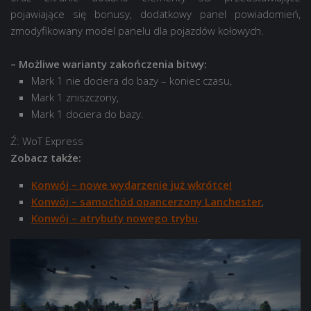
pojawiające się bonusy, dodatkowy panel powiadomień,
zmodyfikowany model panelu dla pojazdów kołowych.
– Możliwe warianty zakończenia bitwy:
Mark 1 nie dociera do bazy – koniec czasu,
Mark 1 zniszczony,
Mark 1 dociera do bazy.
Ź: WoT Express
Zobacz także:
Konwój – nowe wydarzenie już wkrótce!
Konwój – samochód opancerzony Lanchester
,
Konwój – atrybuty nowego trybu
.