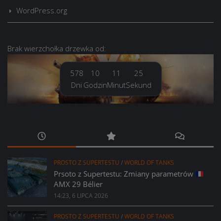
WordPress.org
Brak
wierzchołka drzewka
od:
578
10
11
26
Dni
Godzin
Minut
Sekund
PROSTO Z SUPERTESTU
/
WORLD OF TANKS
Prsoto z Supertestu: Zmiany parametrów
AMX 29 Bélier
14:23, 6 LIPCA 2026
PROSTO Z SUPERTESTU
/
WORLD OF TANKS