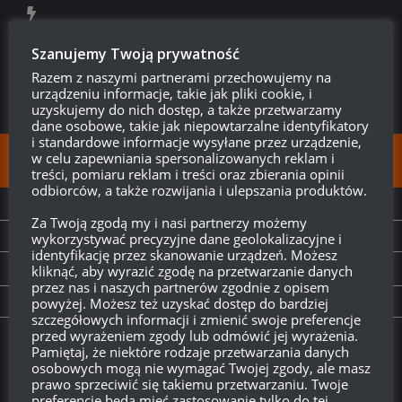
Szanujemy Twoją prywatność
Razem z naszymi partnerami przechowujemy na
urządzeniu informacje, takie jak pliki cookie, i
uzyskujemy do nich dostęp, a także przetwarzamy
dane osobowe, takie jak niepowtarzalne identyfikatory
i standardowe informacje wysyłane przez urządzenie,
w celu zapewniania spersonalizowanych reklam i
FOLLOW:
treści, pomiaru reklam i treści oraz zbierania opinii
odbiorców, a także rozwijania i ulepszania produktów.
NEXT STORY
Za Twoją zgodą my i nasi partnerzy możemy
Konwój – atrybuty nowego trybu
wykorzystywać precyzyjne dane geolokalizacyjne i
identyfikację przez skanowanie urządzeń. Możesz
kliknąć, aby wyrazić zgodę na przetwarzanie danych
PREVIOUS STORY
przez nas i naszych partnerów zgodnie z opisem
Konwój – samochód opancerzony Lanchester
powyżej. Możesz też uzyskać dostęp do bardziej
szczegółowych informacji i zmienić swoje preferencje
przed wyrażeniem zgody lub odmówić jej wyrażenia.
Twitch.tv - Zurugula
Pamiętaj, że niektóre rodzaje przetwarzania danych
osobowych mogą nie wymagać Twojej zgody, ale masz
prawo sprzeciwić się takiemu przetwarzaniu. Twoje
preferencje będą mieć zastosowanie tylko do tej