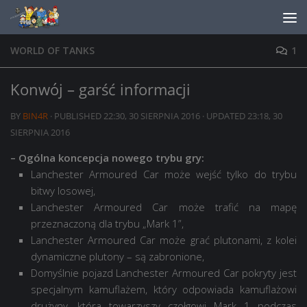
Skip to content
WORLD OF TANKS
1
Konwój – garść informacji
BY
BIN4R
· PUBLISHED
22:30, 30 SIERPNIA 2016
· UPDATED
23:18, 30
SIERPNIA 2016
– Ogólna koncepcja nowego trybu gry:
Lanchester Armoured Car może wejść tylko do trybu
bitwy losowej,
Lanchester Armoured Car może trafić na mapę
przeznaczoną dla trybu „Mark 1”,
Lanchester Armoured Car może grać plutonami, z kolei
dynamiczne plutony – są zabronione,
Domyślnie pojazd Lanchester Armoured Car pokryty jest
specjalnym kamuflażem, który odpowiada kamuflażowi
drużyny, która towarzyszy czołgowi Mark 1 podczas