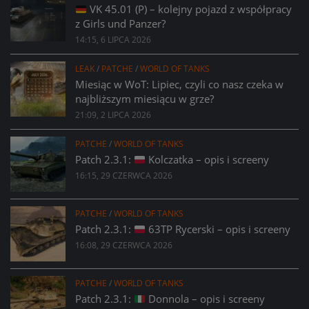
VK 45.01 (P) – kolejny pojazd z współpracy
z Girls und Panzer?
14:15, 6 LIPCA 2026
LEAK
/
PATCHE
/
WORLD OF TANKS
Miesiąc w WoT: Lipiec, czyli co nasz czeka w
najbliższym miesiącu w grze?
21:09, 2 LIPCA 2026
PATCHE
/
WORLD OF TANKS
Patch 2.3.1:
Kolczatka – opis i screeny
16:15, 29 CZERWCA 2026
PATCHE
/
WORLD OF TANKS
Patch 2.3.1:
63TP Rycerski – opis i screeny
16:08, 29 CZERWCA 2026
PATCHE
/
WORLD OF TANKS
Patch 2.3.1:
Donnola – opis i screeny