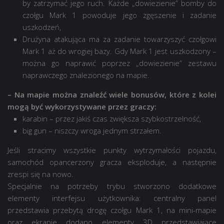
by zatrzymać jego ruch. Każde „dowiezienie” bomby do
czołgu Mark 1 powoduje jego zgęszenie i zadanie
uszkodzeń,
Drużyna atakująca ma za zadanie towarzyszyć czołgowi
Mark 1 aż do wrogiej bazy. Gdy Mark 1 jest uszkodzony –
można go naprawić poprzez „dowiezienie” zestawu
naprawczego znalezionego na mapie.
– Na mapie można znaleźć wiele bonusów, które z kolei
mogą być wykorzystywane przez graczy:
karabin – przez jakiś czas zwiększa szybkostrzelność,
big gun – niszczy wroga jednym strzałem.
Jeśli stracimy wszystkie punkty wytrzymałości pojazdu,
samochód opancerzony gracza eksploduje, a następnie
zrespi się na nowo.
Specjalnie na potrzeby trybu stworzono dodatkowe
elementy interfejsu użytkownika: centralny panel
przedstawia przebytą drogę czołgu Mark 1, na mini-mapie
oraz ekranie dodano elementy 3D przedstawiające