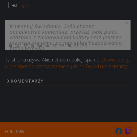
Login
750
{}
[+]
Ta strona używa Akismet do redukcji spamu.
Dowiedz się,
w jaki sposób przetwarzane są dane Twoich komentarzy.
0
KOMENTARZY
FOLLOW: