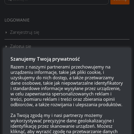
LOGOWANIE
Zarejestruj się
Zaloguj się
Szanujemy Twoją prywatność
Kanał wpisów
Razem z naszymi partnerami przechowujemy na
urządzeniu informacje, takie jak pliki cookie, i
Kanał komentarzy
uzyskujemy do nich dostęp, a także przetwarzamy
dane osobowe, takie jak niepowtarzalne identyfikatory
WordPress.org
i standardowe informacje wysyłane przez urządzenie,
w celu zapewniania spersonalizowanych reklam i
treści, pomiaru reklam i treści oraz zbierania opinii
odbiorców, a także rozwijania i ulepszania produktów.
Brak
wierzchołka drzewka
od:
Za Twoją zgodą my i nasi partnerzy możemy
wykorzystywać precyzyjne dane geolokalizacyjne i
identyfikację przez skanowanie urządzeń. Możesz
581
18
38
29
kliknąć, aby wyrazić zgodę na przetwarzanie danych
Dni
Godzin
Minut
Sekund