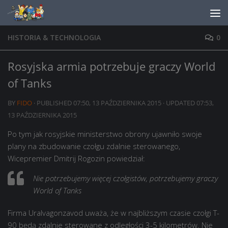
Skip to content
HISTORIA & TECHNOLOGIA
0
Rosyjska armia potrzebuje graczy World
of Tanks
BY
FIDO
· PUBLISHED
07:50, 13 PAŹDZIERNIKA 2015
· UPDATED
07:53,
13 PAŹDZIERNIKA 2015
Po tym jak rosyjskie ministerstwo obrony ujawniło swoje
plany na zbudowanie czołgu zdalnie sterowanego,
Wicepremier
Dmitrij
Rogozin powiedział:
Nie potrzebujemy więcej czołgistów, potrzebujemy graczy
World of Tanks
Firma Uralvagonzavod uważa, że w najbliższym czasie czołgi T-
90 będą zdalnie sterowane z odległości 3-5 kilometrów. Nie