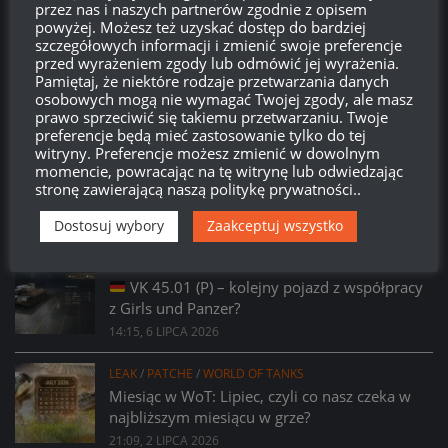
przez nas i naszych partnerów zgodnie z opisem
powyżej. Możesz też uzyskać dostęp do bardziej
szczegółowych informacji i zmienić swoje preferencje
przed wyrażeniem zgody lub odmówić jej wyrażenia.
Pamiętaj, że niektóre rodzaje przetwarzania danych
osobowych mogą nie wymagać Twojej zgody, ale masz
prawo sprzeciwić się takiemu przetwarzaniu. Twoje
preferencje będą mieć zastosowanie tylko do tej
witryny. Preferencje możesz zmienić w dowolnym
PROSTO Z SUPERTESTU
/
WORLD OF TANKS
momencie, powracając na tę witrynę lub odwiedzając
Prsoto z Supertestu: Zmiany parametrów
stronę zawierającą naszą politykę prywatności..
AMX 29 Bélier
14:23, 6 LIPCA 2026
Dostosuj wybory
Zaakceptuj wszystko
PROSTO Z SUPERTESTU
/
WORLD OF TANKS
VK 45.01 (P) – kolejny pojazd z współpracy
z Girls und Panzer?
14:15, 6 LIPCA 2026
LEAK
/
PATCHE
/
WORLD OF TANKS
Miesiąc w WoT: Lipiec, czyli co nasz czeka w
najbliższym miesiącu w grze?
21:09, 2 LIPCA 2026