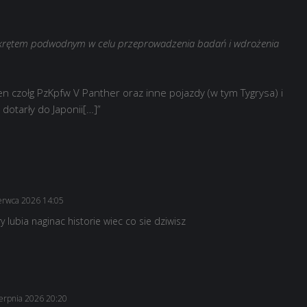
krętem podwodnym w celu przeprowadzenia badań i wdrożenia
en czołg PzKpfw V Panther oraz inne pojazdy (w tym Tygrysa) i
 dotarły do Japonii[…]”
erwca 2026 14:05
lubia naginac historie wiec co sie dziwisz
ierpnia 2026 20:20