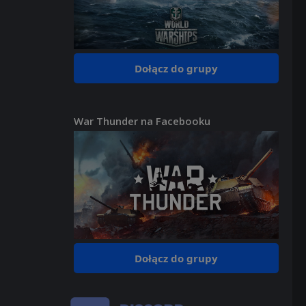
Dołącz do grupy
War Thunder na Facebooku
Dołącz do grupy