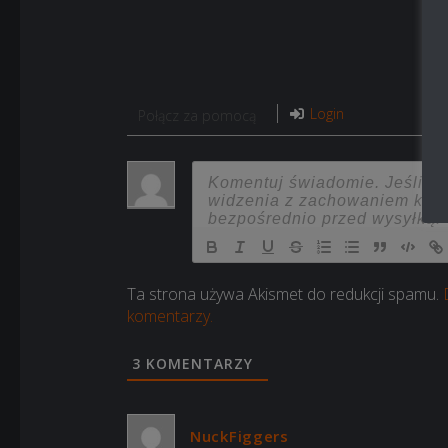
Login
Połącz za pomocą
Ta strona używa Akismet do redukcji spamu.
komentarzy.
3
KOMENTARZY
NuckFiggers