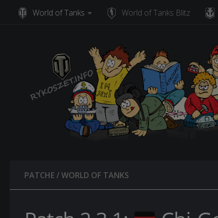
World of Tanks
World of Tanks Blitz
Skip to content
PATCHE
/
WORLD OF TANKS