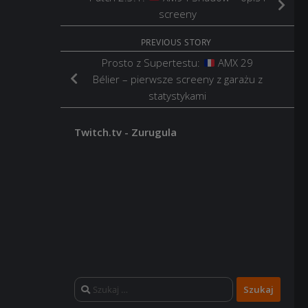
screeny
PREVIOUS STORY
Prosto z Supertestu:
AMX 29
Bélier – pierwsze screeny z garażu z
statystykami
Twitch.tv - Zurugula
Szukaj: