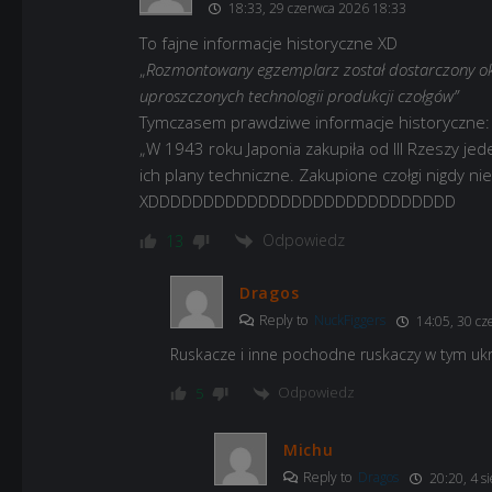
18:33, 29 czerwca 2026 18:33
To fajne informacje historyczne XD
„
Rozmontowany egzemplarz został dostarczony o
uproszczonych technologii produkcji czołgów”
Tymczasem prawdziwe informacje historyczne:
„W 1943 roku Japonia zakupiła od III Rzeszy jed
ich plany techniczne. Zakupione czołgi nigdy nie
XDDDDDDDDDDDDDDDDDDDDDDDDDDDD
Odpowiedz
13
Dragos
Reply to
NuckFiggers
14:05, 30 cz
Ruskacze i inne pochodne ruskaczy w tym ukry 
Odpowiedz
5
Michu
Reply to
Dragos
20:20, 4 s