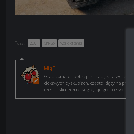
Tags:
2.3.1
Chi-Go
world of tanks
MiqT
Gracz, amator dobrej animacji, kina wszelkie
ciekawych dyskusjach, często idący na prze
czemu skutecznie segreguje grono swoich zna