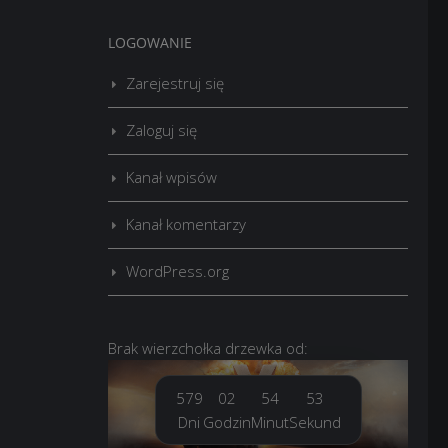
LOGOWANIE
Zarejestruj się
Zaloguj się
Kanał wpisów
Kanał komentarzy
WordPress.org
Brak
wierzchołka drzewka
od:
579
02
54
54
Dni
Godzin
Minut
Sekund