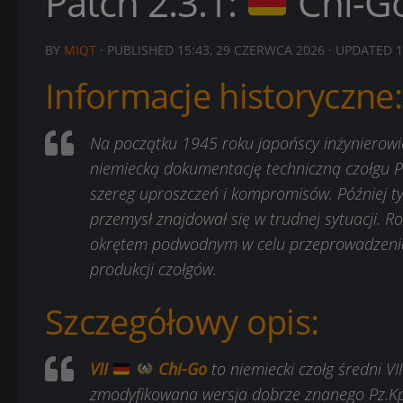
Patch 2.3.1:
Chi-Go
BY
MIQT
· PUBLISHED
15:43, 29 CZERWCA 2026
· UPDATED
1
Informacje historyczne:
Na początku 1945 roku japońscy inżynierowie
niemiecką dokumentację techniczną czołgu P
szereg uproszczeń i kompromisów. Później t
przemysł znajdował się w trudnej sytuacji.
okrętem podwodnym w celu przeprowadzenia
produkcji czołgów.
Szczegółowy opis:
VII
Chi-Go
to niemiecki czołg średni V
zmodyfikowana wersja dobrze znanego Pz.Kpf