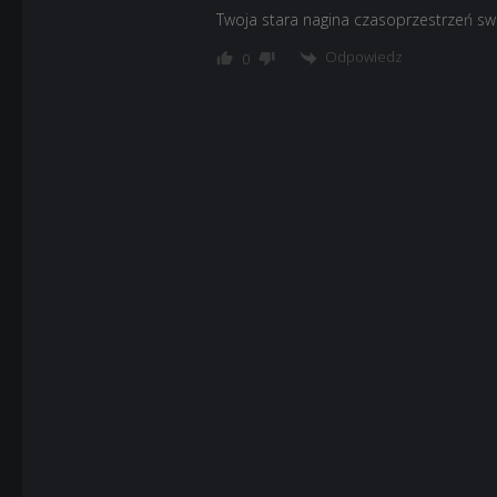
Twoja stara nagina czasoprzestrzeń s
Odpowiedz
0