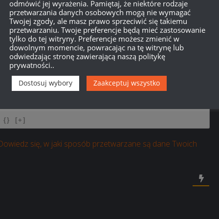
odmówić jej wyrażenia. Pamiętaj, że niektóre rodzaje
przetwarzania danych osobowych mogą nie wymagać
Twojej zgody, ale masz prawo sprzeciwić się takiemu
przetwarzaniu. Twoje preferencje będą mieć zastosowanie
tylko do tej witryny. Preferencje możesz zmienić w
dowolnym momencie, powracając na tę witrynę lub
odwiedzając stronę zawierającą naszą politykę
prywatności..
Dostosuj wybory
Zaakceptuj wszystko
750
{}
[+]
Dowiedz się, w jaki sposób przetwarzane są dane Twoich