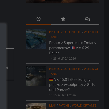
PROSTO Z SUPERTESTU
/
WORLD OF
TANKS
Prsoto z Supertestu: Zmiany
parametrów
AMX 29
Bélier
14:23, 6 LIPCA 2026
w
zięki
PROSTO Z SUPERTESTU
/
WORLD OF
TANKS
VK 45.01 (P) – kolejny
pojazd z współpracy z Girls
und Panzer?
14:15, 6 LIPCA 2026
LEAK
/
PATCHE
/
WORLD OF TANKS