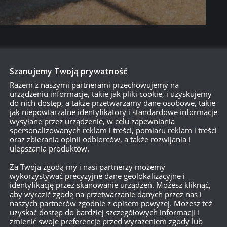
Szanujemy Twoją prywatność
Razem z naszymi partnerami przechowujemy na
urządzeniu informacje, takie jak pliki cookie, i uzyskujemy
do nich dostęp, a także przetwarzamy dane osobowe, takie
jak niepowtarzalne identyfikatory i standardowe informacje
wysyłane przez urządzenie, w celu zapewniania
go, smacznej książki oraz… wieczne dziecko. Człowiek lubujący się 
spersonalizowanych reklam i treści, pomiaru reklam i treści
oraz zbierania opinii odbiorców, a także rozwijania i
kór wszystkim. Posiadacz bardzo specyficznego poczucia humoru, d
ulepszania produktów.
jomych. A tak ogólnie to misio do rany przyłóż.
Za Twoją zgodą my i nasi partnerzy możemy
wykorzystywać precyzyjne dane geolokalizacyjne i
identyfikację przez skanowanie urządzeń. Możesz kliknąć,
aby wyrazić zgodę na przetwarzanie danych przez nas i
naszych partnerów zgodnie z opisem powyżej. Możesz też
uzyskać dostęp do bardziej szczegółowych informacji i
zmienić swoje preferencje przed wyrażeniem zgody lub