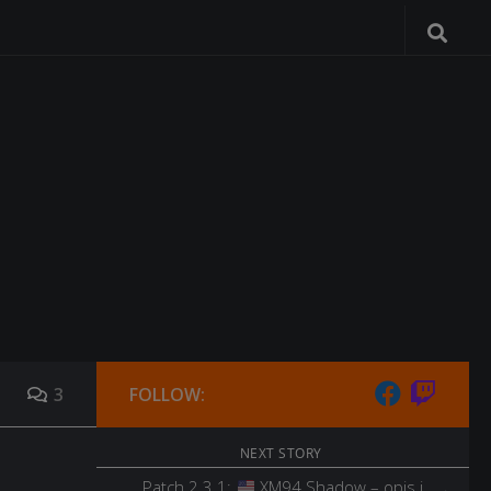
3
FOLLOW:
NEXT STORY
Patch 2.3.1:
XM94 Shadow – opis i