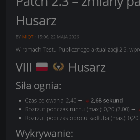
Patch 2.3 – zmiany p
Husarz
BY
MIQT
·
15:06, 22 MAJA 2026
W ramach Testu Publicznego aktualizacji 2.3, wpr
VIII
Husarz
Siła ognia:
Czas celowania: 2,40 ⭢
2,68 sekund
Rozrzut podczas ruchu (max.): 0,20 (7,00) ⭢
Rozrzut podczas obrotu kadłuba (max.): 0,20
Wykrywanie: