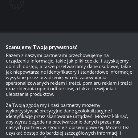
Szanujemy Twoją prywatność
Razem z naszymi partnerami przechowujemy na
urządzeniu informacje, takie jak pliki cookie, i uzyskujemy
750
do nich dostęp, a także przetwarzamy dane osobowe, takie
jak niepowtarzalne identyfikatory i standardowe informacje
wysyłane przez urządzenie, w celu zapewniania
spersonalizowanych reklam i treści, pomiaru reklam i treści
{}
[+]
oraz zbierania opinii odbiorców, a także rozwijania i
ulepszania produktów.
Dowiedz się, w jaki sposób przetwarzane są dane Twoich
Za Twoją zgodą my i nasi partnerzy możemy
wykorzystywać precyzyjne dane geolokalizacyjne i
identyfikację przez skanowanie urządzeń. Możesz kliknąć,
aby wyrazić zgodę na przetwarzanie danych przez nas i
naszych partnerów zgodnie z opisem powyżej. Możesz też
uzyskać dostęp do bardziej szczegółowych informacji i