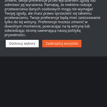
zmienić swoje preferencje przed wyrażeniem zgody lub
odmówić jej wyrażenia. Pamiętaj, że niektóre rodzaje
przetwarzania danych osobowych mogą nie wymagać
Twojej zgody, ale masz prawo sprzeciwić się takiemu
przetwarzaniu. Twoje preferencje będą mieć zastosowanie
tylko do tej witryny. Preferencje możesz zmienić w
dowolnym momencie, powracając na tę witrynę lub
odwiedzając stronę zawierającą naszą politykę
prywatności..
Dostosuj wybory
Zaakceptuj wszystko