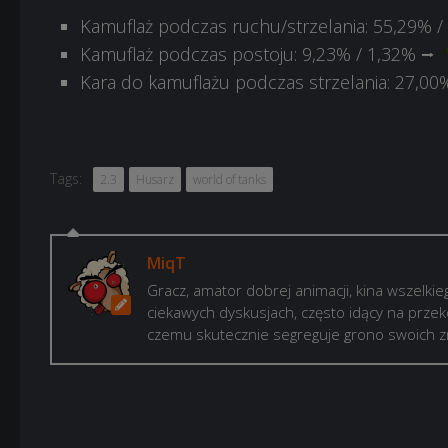
Kamuflaż podczas ruchu/strzelania: 55,29% 
Kamuflaż podczas postoju: 9,23% / 1,32% ⭢
Kara do kamuflażu podczas strzelania: 27,0
Tags:
2.3
Husarz
world of tanks
MiqT
Gracz, amator dobrej animacji, kina wszelkie
ciekawych dyskusjach, często idący na prze
czemu skutecznie segreguje grono swoich zna