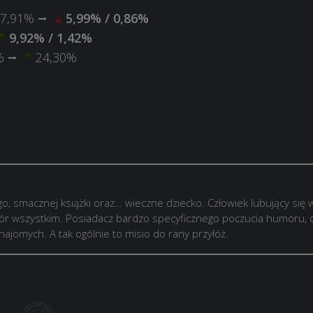
/ 7,91% ⭢
5,99% / 0,86%
9,92% / 1,42%
0% ⭢
24,30%
go, smacznej książki oraz… wieczne dziecko. Człowiek lubujący się 
kór wszystkim. Posiadacz bardzo specyficznego poczucia humoru, d
jomych. A tak ogólnie to misio do rany przyłóż.