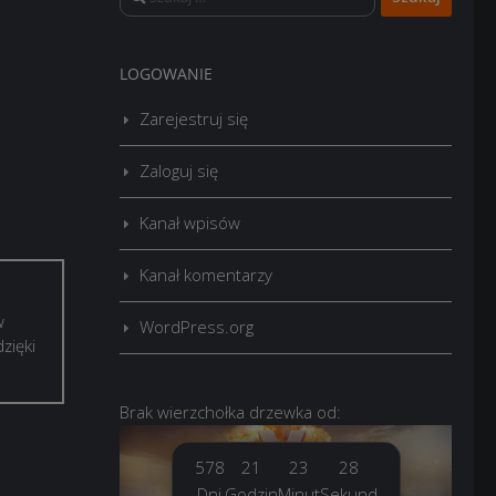
LOGOWANIE
Zarejestruj się
Zaloguj się
Kanał wpisów
Kanał komentarzy
w
WordPress.org
zięki
Brak
wierzchołka drzewka
od:
578
21
23
29
Dni
Godzin
Minut
Sekund