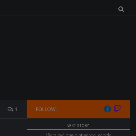
1
FOLLOW:
NEXT STORY
Miało być nowe otwarcie, wyszła