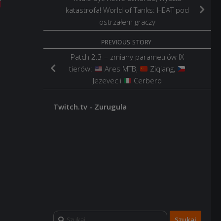
katastrofa! World of Tanks: HEAT pod
ostrzałem graczy
PREVIOUS STORY
Patch 2.3 – zmiany parametrów IX
tierów:
Ares MTB,
Ziqiang,
Jezevec i
Cerbero
Twitch.tv - Zurugula
Szukaj: