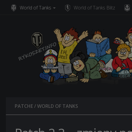
World of Tanks
World of Tanks Blitz
Skip to content
PATCHE
/
WORLD OF TANKS